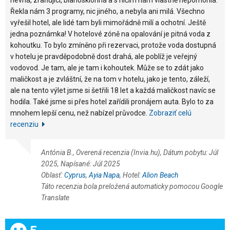
Řekla nám 3 programy, nic jiného, a nebyla ani milá. Všechno
vyřešil hotel, ale lidé tam byli mimořádně milí a ochotní. Ještě
jedna poznámka! V hotelové zóně na opalování je pitná voda z
kohoutku. To bylo zmíněno při rezervaci, protože voda dostupná
v hotelu je pravděpodobně dost drahá, ale poblíž je veřejný
vodovod. Je tam, ale je tam i kohoutek. Může se to zdát jako
maličkost a je zvláštní, že na tom v hotelu, jako je tento, záleží,
ale na tento výlet jsme si šetřili 18 let a každá maličkost navíc se
hodila. Také jsme si přes hotel zařídili pronájem auta. Bylo to za
mnohem lepší cenu, než nabízel průvodce.
Zobraziť celú
recenziu
Antónia B., Overená recenzia (Invia.hu), Dátum pobytu: Júl
2025, Napísané: Júl 2025
Oblasť:
Cyprus
,
Ayia Napa
, Hotel:
Alion Beach
Táto recenzia bola preložená automaticky pomocou Google
Translate
Celkom: