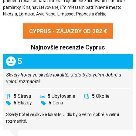
priebehu roka - bohatá história a ojedinele zachované historické
pamiatky. K najnavštevovanejším miestam patrí hlavné mesto
Nikózia, Larnaka, Ayia Napa, Limassol, Paphos a ďalšie.
CYPRUS - ZÁJAZDY OD
282 €
Najnovšie recenzie Cyprus
Celkom:
5
Skvělý hotel ve skvělé lokalitě. Jídlo bylo velmi dobré a
velmi rozmanité.
5
Strava
5
Ubytovanie
5
Okolie
5
Služby
5
Cena
Skvělý hotel ve skvělé lokalitě. Jídlo bylo velmi dobré a velmi
rozmanité.