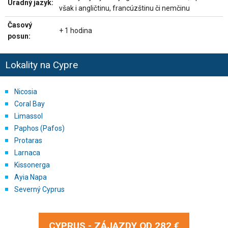
Úradný jazyk:
však i angličtinu, francúzštinu či nemčinu
Časový
+ 1 hodina
posun:
Lokality na Cypre
Nicosia
Coral Bay
Limassol
Paphos (Pafos)
Protaras
Larnaca
Kissonerga
Ayia Napa
Severný Cyprus
CYPRUS - ZÁJAZDY OD
282 €