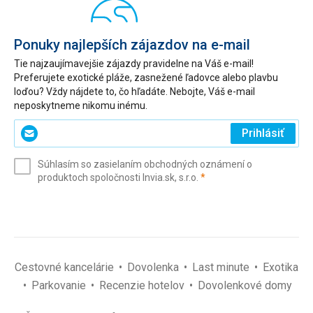
Ponuky najlepších zájazdov na e-mail
Tie najzaujímavejšie zájazdy pravidelne na Váš e-mail!
Preferujete exotické pláže, zasnežené ľadovce alebo plavbu
loďou? Vždy nájdete to, čo hľadáte. Nebojte, Váš e-mail
neposkytneme nikomu inému.
Zadajte
Prihlásiť
svoj
e-
Súhlasím so zasielaním obchodných oznámení o
mail
(povinné)
produktoch spoločnosti Invia.sk, s.r.o.
*
(povinné)
*
Cestovné kancelárie
Dovolenka
Last minute
Exotika
Parkovanie
Recenzie hotelov
Dovolenkové domy