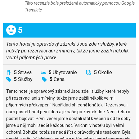
Táto recenzia bola preložená automaticky pomocou Google
Translate
Celkom:
5
Tento hotel je opravdový zázrak! Jsou zde i služby, které
nebyly při rezervaci ani zmíněny, takže jsme zažili několik
velmi příjemných překv
5
Strava
5
Ubytovanie
5
Okolie
5
Služby
5
Cena
Tento hotel je opravdový zázrak! Jsou zde i služby, které nebyly
při rezervaci ani zmíněny, takže jsme zažili několik velmi
příjemných překvapení. Například ohledně lehátek. Rezervovali
nám postel hned první den a je naše po zbytek dne. Není třeba o
postel bojovat. První večer jsme dostali stůl k večeři a od té doby
jsme u něj mohli sedět každou noc. Všichni v hotelu byli velmi
ochotní. Bohužel totéž se nedá říct o průvodkyni s tesákem. Byla
nevrlá, zraňující, blahosklonná a s ničím nám vlastně nepomohla.