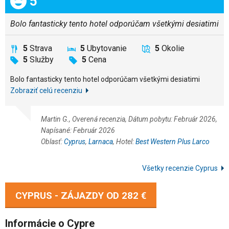
5
Bolo fantasticky tento hotel odporúčam všetkými desiatimi
5
Strava
5
Ubytovanie
5
Okolie
5
Služby
5
Cena
Bolo fantasticky tento hotel odporúčam všetkými desiatimi
Zobraziť celú recenziu
Martin G., Overená recenzia, Dátum pobytu: Február 2026,
Napísané: Február 2026
Oblasť:
Cyprus
,
Larnaca
, Hotel:
Best Western Plus Larco
Všetky recenzie Cyprus
CYPRUS - ZÁJAZDY OD
282 €
Informácie o Cypre