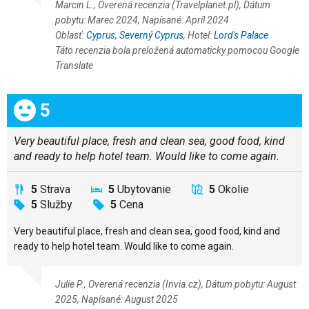
Marcin L., Overená recenzia (Travelplanet.pl), Dátum
pobytu: Marec 2024, Napísané: Apríl 2024
Oblasť:
Cyprus
,
Severný Cyprus
, Hotel:
Lord's Palace
Táto recenzia bola preložená automaticky pomocou Google
Translate
Celkom:
5
Very beautiful place, fresh and clean sea, good food, kind
and ready to help hotel team. Would like to come again.
5
Strava
5
Ubytovanie
5
Okolie
5
Služby
5
Cena
Very beautiful place, fresh and clean sea, good food, kind and
ready to help hotel team. Would like to come again.
Julie P., Overená recenzia (Invia.cz), Dátum pobytu: August
2025, Napísané: August 2025