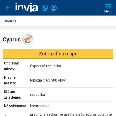
Invia.sk
Volajte
Prihlásiť
Ísť
späť
+421
Menu
sa
2
3221
Invia.sk
0491
Cyprus
Zobraziť na mape
Oficiálny
Cyperská republika
názov:
Hlavné
Nikózia (165 500 obyv.)
mesto:
Štátne
republika
zriadenie:
Náboženstvo:
kresťanstvo
úradným jazykom je gréčtina a turečtina, uplatníte