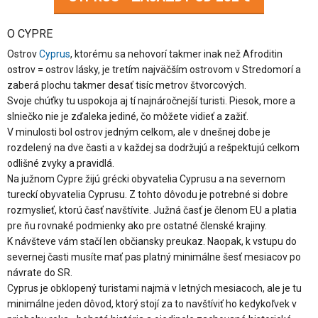
O CYPRE
Ostrov
Cyprus
, ktorému sa nehovorí takmer inak než Afroditin
ostrov = ostrov lásky, je tretím najväčším ostrovom v Stredomorí a
zaberá plochu takmer desať tisíc metrov štvorcových.
Svoje chúťky tu uspokoja aj tí najnáročnejší turisti. Piesok, more a
slniečko nie je zďaleka jediné, čo môžete vidieť a zažiť.
V minulosti bol ostrov jedným celkom, ale v dnešnej dobe je
rozdelený na dve časti a v každej sa dodržujú a rešpektujú celkom
odlišné zvyky a pravidlá.
Na južnom Cypre žijú grécki obyvatelia Cyprusu a na severnom
tureckí obyvatelia Cyprusu. Z tohto dôvodu je potrebné si dobre
rozmyslieť, ktorú časť navštívite. Južná časť je členom EU a platia
pre ňu rovnaké podmienky ako pre ostatné členské krajiny.
K návšteve vám stačí len občiansky preukaz. Naopak, k vstupu do
severnej časti musíte mať pas platný minimálne šesť mesiacov po
návrate do SR.
Cyprus je obklopený turistami najmä v letných mesiacoch, ale je tu
minimálne jeden dôvod, ktorý stojí za to navštíviť ho kedykoľvek v