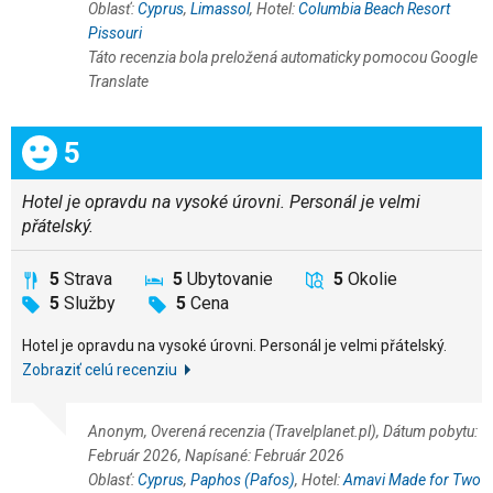
Oblasť:
Cyprus
,
Limassol
, Hotel:
Columbia Beach Resort
Pissouri
Táto recenzia bola preložená automaticky pomocou Google
Translate
Celkom:
5
Hotel je opravdu na vysoké úrovni. Personál je velmi
přátelský.
5
Strava
5
Ubytovanie
5
Okolie
5
Služby
5
Cena
Hotel je opravdu na vysoké úrovni. Personál je velmi přátelský.
Zobraziť celú recenziu
Anonym, Overená recenzia (Travelplanet.pl), Dátum pobytu:
Február 2026, Napísané: Február 2026
Oblasť:
Cyprus
,
Paphos (Pafos)
, Hotel:
Amavi Made for Two