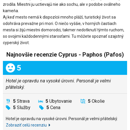
zrodila. Miestni ju uctievajú nie ako sochu, ale v podobe oválneho
kameňa.
Aj keď mesto nemá k dispozícii mnoho pláží, turistický život sa
odohráva prevažne pri mori. O niečo vyššie, v horných častiach
mesta si žijú miestni domorodci, takmer nedotknutí týmto ruchom,
so svojimi každodennými starosťami. Tu môžete spoznať ozajstný
cyperský život.
Najnovšie recenzie Cyprus - Paphos (Pafos)
Celkom:
5
Hotel je opravdu na vysoké úrovni. Personál je velmi
přátelský.
5
Strava
5
Ubytovanie
5
Okolie
5
Služby
5
Cena
Hotel je opravdu na vysoké úrovni. Personál je velmi přátelský.
Zobraziť celú recenziu