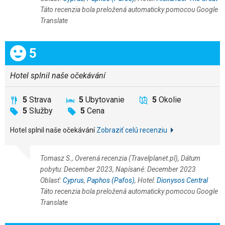
Táto recenzia bola preložená automaticky pomocou Google
Translate
Celkom:
5
Hotel splnil naše očekávání
5
Strava
5
Ubytovanie
5
Okolie
5
Služby
5
Cena
Hotel splnil naše očekávání
Zobraziť celú recenziu
Tomasz S., Overená recenzia (Travelplanet.pl), Dátum
pobytu: December 2023, Napísané: December 2023
Oblasť:
Cyprus
,
Paphos (Pafos)
, Hotel:
Dionysos Central
Táto recenzia bola preložená automaticky pomocou Google
Translate