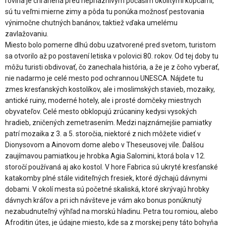
rovina je chránená pred nepriaznivým počasím okolitými kopcami,
sú tu veľmi mierne zimy a pôda tu ponúka možnosť pestovania
výnimočne chutných banánov, taktiež vďaka umelému
zavlažovaniu.
Miesto bolo pomerne dlhú dobu uzatvorené pred svetom, turistom
sa otvorilo až po postavení letiska v polovici 80. rokov. Od tej doby tu
môžu turisti obdivovať, čo zanechala história, a že je z čoho vyberať,
nie nadarmo je celé mesto pod ochrannou UNESCA. Nájdete tu
zmes kresťanských kostolíkov, ale i moslimských stavieb, mozaiky,
antické ruiny, moderné hotely, ale i prosté domčeky miestnych
obyvateľov. Celé mesto obklopujú zrúcaniny kedysi vysokých
hradieb, zničených zemetrasením. Medzi najznámejšie pamiatky
patrí mozaika z 3. a 5. storočia, niektoré z nich môžete vidieť v
Dionysovom a Ainovom dome alebo v Theseusovej vile. Ďalšou
zaujímavou pamiatkou je hrobka Agia Salomini, ktorá bola v 12.
storočí používaná aj ako kostol. V hore Fabrica sú ukryté kresťanské
katakomby plné stále viditeľných fresiek, ktoré dýchajú dávnymi
dobami. V okolí mesta sú početné skaliská, ktoré skrývajú hrobky
dávnych kráľov a pri ich návšteve je vám ako bonus ponúknutý
nezabudnuteľný výhľad na morskú hladinu. Petra tou romiou, alebo
Afroditin útes, je údajne miesto, kde sa z morskej peny táto bohyňa