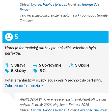
Oblasť:
Cyprus
,
Paphos (Pafos)
, Hotel:
St. George Spa
Resort
Táto recenzia bola preložená automaticky pomocou Google
Translate
Celkom:
5
Hotel je fantastický, služby jsou skvělé. Všechno bylo
perfektní.
5
Strava
5
Ubytovanie
5
Okolie
5
Služby
5
Cena
Hotel je fantastický, služby jsou skvělé. Všechno bylo perfektní.
Zobraziť celú recenziu
AGNIESZKA W., Overená recenzia (Travelplanet.pl), Dátum
pobytu: Február 2026, Napísané: Február 2026
Oblasť:
Cyprus
,
Paphos (Pafos)
, Hotel:
Alexander The Great