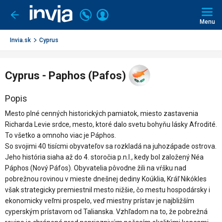
Invia.sk
Volajte
Prihlásiť
Ísť
späť
+421
Menu
sa
2
3221
Invia.sk
Cyprus
0491
Cyprus - Paphos (Pafos)
Popis
Mesto plné cenných historických pamiatok, miesto zastavenia
Richarda Levie srdce, mesto, ktoré dalo svetu bohyňu lásky Afrodité.
To všetko a omnoho viac je Páphos.
So svojimi 40 tisícmi obyvateľov sa rozkladá na juhozápade ostrova.
Jeho história siaha až do 4. storočia p.n.l., kedy bol založený Néa
Páphos (Nový Páfos). Obyvatelia pôvodne žili na vŕšku nad
pobrežnou rovinou v mieste dnešnej dediny Koúklia, Kráľ Nikókles
však strategicky premiestnil mesto nižšie, čo mestu hospodársky i
ekonomicky veľmi prospelo, veď miestny prístav je najbližším
cyperským prístavom od Talianska. Vzhľadom na to, že pobrežná