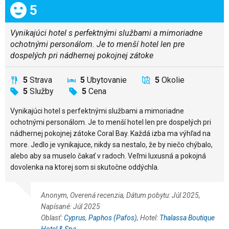
Celkom:
5
Vynikajúci hotel s perfektnými službami a mimoriadne
ochotnými personálom. Je to menší hotel len pre
dospelých pri nádhernej pokojnej zátoke
5
Strava
5
Ubytovanie
5
Okolie
5
Služby
5
Cena
Vynikajúci hotel s perfektnými službami a mimoriadne
ochotnými personálom. Je to menší hotel len pre dospelých pri
nádhernej pokojnej zátoke Coral Bay. Každá izba ma výhľad na
more. Jedlo je vynikajuce, nikdy sa nestalo, že by niečo chýbalo,
alebo aby sa muselo čakať v radoch. Veľmi luxusná a pokojná
dovolenka na ktorej som si skutočne oddýchla.
Anonym, Overená recenzia, Dátum pobytu: Júl 2025,
Napísané: Júl 2025
Oblasť:
Cyprus
,
Paphos (Pafos)
, Hotel:
Thalassa Boutique