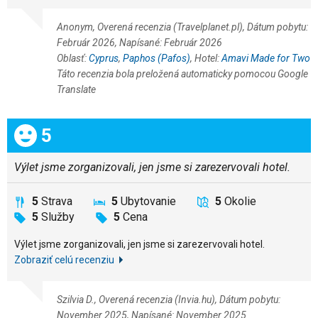
Anonym, Overená recenzia (Travelplanet.pl), Dátum pobytu:
Február 2026, Napísané: Február 2026
Oblasť:
Cyprus
,
Paphos (Pafos)
, Hotel:
Amavi Made for Two
Táto recenzia bola preložená automaticky pomocou Google
Translate
Celkom:
5
Výlet jsme zorganizovali, jen jsme si zarezervovali hotel.
5
Strava
5
Ubytovanie
5
Okolie
5
Služby
5
Cena
Výlet jsme zorganizovali, jen jsme si zarezervovali hotel.
Zobraziť celú recenziu
Szilvia D., Overená recenzia (Invia.hu), Dátum pobytu:
November 2025, Napísané: November 2025