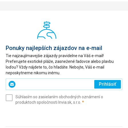
Ponuky najlepších zájazdov na e-mail
Tie najzaujímavejšie zájazdy pravidelne na Váš e-mail!
Preferujete exotické pláže, zasnežené ľadovce alebo plavbu
loďou? Vždy nájdete to, čo hľadáte. Nebojte, Váš e-mail
neposkytneme nikomu inému.
Zadajte
Prihlásiť
svoj
e-
Súhlasím so zasielaním obchodných oznámení o
mail
(povinné)
produktoch spoločnosti Invia.sk, s.r.o.
*
(povinné)
*