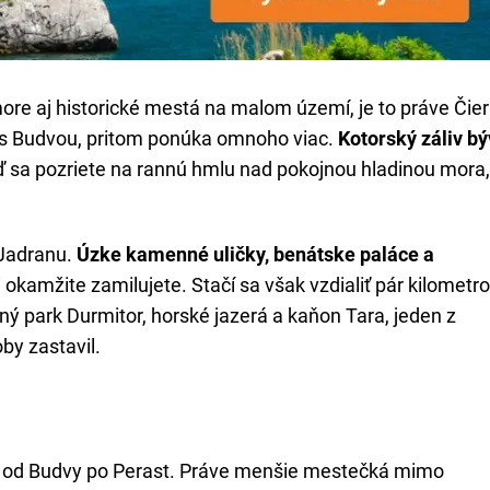
 more aj historické mestá na malom území, je to práve Čie
en s Budvou, pritom ponúka omnoho viac.
Kotorský záliv b
 sa pozriete na rannú hmlu nad pokojnou hladinou mora,
 Jadranu.
Úzke kamenné uličky, benátske paláce a
 okamžite zamilujete. Stačí sa však vzdialiť pár kilometr
ný park Durmitor, horské jazerá a kaňon Tara, jeden z
by zastavil.
žie od Budvy po Perast. Práve menšie mestečká mimo