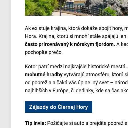
Ak existuje krajina, ktorá dokáže spojiť hory,
Hora. Krajina, ktorú si mnohí stále spájajú l
často prirovnávaný k nórskym fjordom.
A keď
pochopíte prečo.
Kotor patrí medzi najkrajšie historické mestá
mohutné hradby
vytvárajú atmosféru, ktorú si
od pobrežia a čaká vás úplne iný svet – národ
najhlbších v Európe, či
dedinky, kde sa čas ako
Zájazdy do Čiernej Hory
Tip Invia:
Požičajte si auto a prejdite pobre