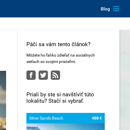
Blog
Páči sa vám tento článok?
Môžete ho ľahko zdieľať na sociálnych
sieťach so svojimi priateľmi.
Facebook
Twitter
RSS
Priali by ste si navštíviť túto
lokalitu? Stačí si vybrať.
Silver Sands Beach
488 €