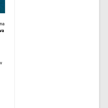
rna
ýva
ov