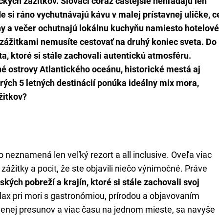
ckých zážitkov. Slováci čoraz častejšie nehľadajú len
e si ráno vychutnávajú kávu v malej prístavnej uličke, c
ny a večer ochutnajú lokálnu kuchyňu namiesto hotelov
o zážitkami nemusíte cestovať na druhý koniec sveta. Do
a, ktoré si stále zachovali autentickú atmosféru.
é ostrovy Atlantického oceánu, historické mestá aj
ých 5 letných destinácií ponúka ideálny mix mora,
žitkov?
neznamená len veľký rezort a all inclusive. Oveľa viac
ážitky a pocit, že ste objavili niečo výnimočné. Práve
kých pobreží a krajín, ktoré si stále zachovali svoj
ax pri mori s gastronómiou, prírodou a objavovaním
 menej presunov a viac času na jednom mieste, sa navyše