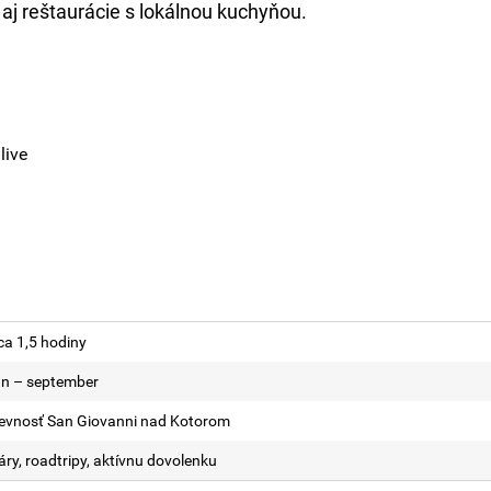
 aj reštaurácie s lokálnou kuchyňou.
live
ca 1,5 hodiny
ún – september
evnosť San Giovanni nad Kotorom
áry, roadtripy, aktívnu dovolenku