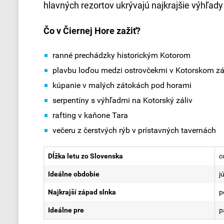
hlavných rezortov ukrývajú najkrajšie výhľady
Čo v Čiernej Hore zažiť?
ranné prechádzky historickým Kotorom
plavbu loďou medzi ostrovčekmi v Kotorskom zá
kúpanie v malých zátokách pod horami
serpentíny s výhľadmi na Kotorský záliv
rafting v kaňone Tara
večeru z čerstvých rýb v prístavných tavernách
Dĺžka letu zo Slovenska
c
Ideálne obdobie
j
Najkrajší západ slnka
p
Ideálne pre
p