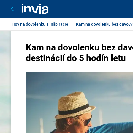
Tipy na dovolenku a inšpirácie
Kam na dovolenku bez davov? 5
Kam na dovolenku bez dav
destinácií do 5 hodín letu