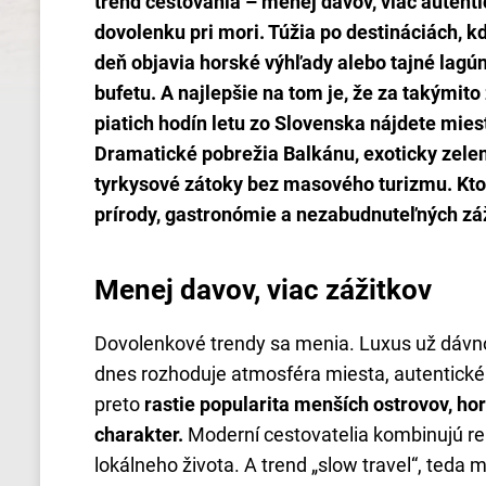
trend cestovania – menej davov, viac autenti
dovolenku pri mori. Túžia po destináciách, kd
deň objavia horské výhľady alebo tajné lagú
bufetu. A najlepšie na tom je, že za takýmit
piatich hodín letu zo Slovenska nájdete miest
Dramatické pobrežia Balkánu, exoticky zelen
tyrkysové zátoky bez masového turizmu. Ktor
prírody, gastronómie a nezabudnuteľných zá
Menej davov, viac zážitkov
Dovolenkové trendy sa menia. Luxus už dávno 
dnes rozhoduje atmosféra miesta, autentické z
preto
rastie popularita menších ostrovov, hors
charakter.
Moderní cestovatelia kombinujú rel
lokálneho života. A trend „slow travel“, teda