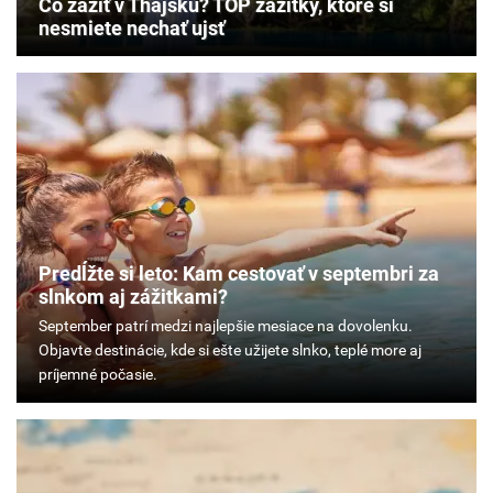
Čo zažiť v Thajsku? TOP zážitky, ktoré si
nesmiete nechať ujsť
Predĺžte si leto: Kam cestovať v septembri za
slnkom aj zážitkami?
September
patrí
medzi
najlepšie
mesiace
na
dovolenku.