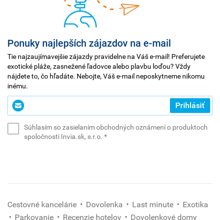
morom
a
pokojnou
atmosférou.
Ponuky najlepších zájazdov na e-mail
Tie najzaujímavejšie zájazdy pravidelne na Váš e-mail! Preferujete
exotické pláže, zasnežené ľadovce alebo plavbu loďou? Vždy
nájdete to, čo hľadáte. Nebojte, Váš e-mail neposkytneme nikomu
inému.
Zadajte
Prihlásiť
svoj
e-
Súhlasím so zasielaním obchodných oznámení o produktoch
mail
(povinné)
spoločnosti Invia.sk, s.r.o.
*
*
(povinné)
Cestovné kancelárie
Dovolenka
Last minute
Exotika
Parkovanie
Recenzie hotelov
Dovolenkové domy