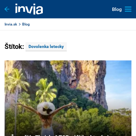
Blog
Invia.sk
Blog
Štítok:
Dovolenka letecky