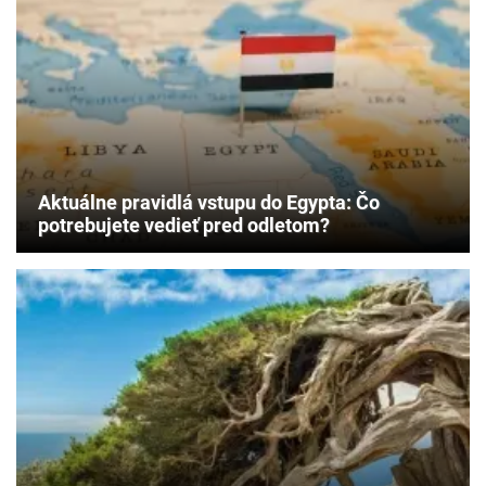
Objavte
destinácie,
kde
si
ešte
užijete
slnko,
teplé
more
Aktuálne pravidlá vstupu do Egypta: Čo
aj
potrebujete vedieť pred odletom?
príjemné
počasie.