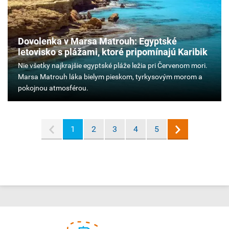
Dovolenka v Marsa Matrouh: Egyptské
letovisko s plážami, ktoré pripomínajú Karibik
Nie
všetky
najkrajšie
egyptské
pláže
ležia
1
2
3
4
5
pri
Červenom
mori.
Marsa
Matrouh
láka
bielym
pieskom,
tyrkysovým