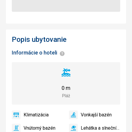
Popis ubytovanie
Informácie o hoteli
Informácie
Vzdialenosť
od
pláže
0 m
Pláž
Klimatizácia
Vonkajší bazén
áno
Klimatizácia
áno
Vonkajší
bazén
Vnútorný bazén
Lehátka a slnečníky pri bazéne zadarmo
áno
Vnútorný
áno
Lehátka