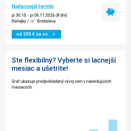
Najlacnejší termín
Najlacnejší
pi 30.10. - pi 06.11.2026 (8 dní)
termín
Raňajky
/
Bratislava
od
595
€
za os.
Ste flexibilný? Vyberte si lacnejší
mesiac a ušetrite!
Graf ukazuje predpokladaný vývoj cien v nasledujúcich
mesiacoch.