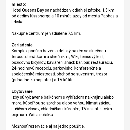
miesto:
Hotel Queens Bay sa nachádza v odľahlej zátoke, 1,5 km
od dediny Kissonerga a 10 minút jazdy od mesta Paphos a
letiska.
Nákupné centrum je vzdialené 7,5 km.
Zariadenie:
Komplex ponúka bazén a detský bazén so slnečnou
terasou, lehátkami a slnečníkmi, WiFi, tenisový kurt,
požičovňu bicyklov, kaviareň, snack bar, bar, reštauráciu,
24-hodinovú recepciu, parkovisko, konferenčné a
spoločenské miestnosti, obchod so suvenírmi, trezor
(prípadne za poplatok) a TV kútik.
Ubytovanie:
Izby sú vybavené balkónom s výhľadom na krajinu alebo
more, kúpeľňou so sprchou alebo vaňou, klimatizáciou,
sušičom vlasov, chladničkou, kúrením, TV so satelitným
príjmom. Wifi a sušička.
Možnosť rezervácie aj na jedno použitie.