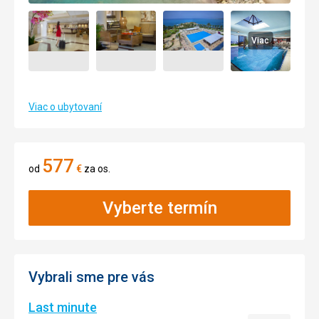
Viac
Viac o ubytovaní
577
od
€
za os.
Vyberte termín
Vybrali sme pre vás
Last minute