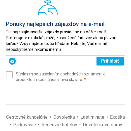
Ponuky najlepších zájazdov na e-mail
Tie najzaujímavejšie zájazdy pravidelne na Váš e-mail!
Preferujete exotické pláže, zasnežené ľadovce alebo plavbu
loďou? Vždy nájdete to, čo hľadáte. Nebojte, Váš e-mail
neposkytneme nikomu inému.
Zadajte
Prihlásiť
svoj
e-
Súhlasím so zasielaním obchodných oznámení o
mail
(povinné)
produktoch spoločnosti Invia.sk, s.r.o.
*
(povinné)
*
Cestovné kancelárie
Dovolenka
Last minute
Exotika
Parkovanie
Recenzie hotelov
Dovolenkové domy