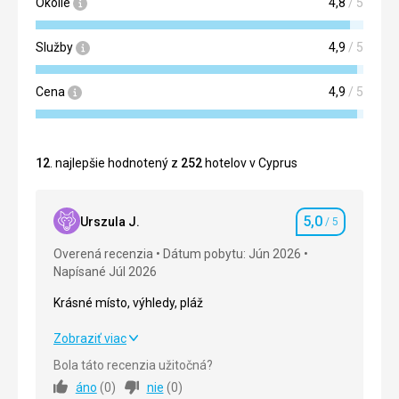
Okolie
4,8
/ 5
Služby
4,9
/ 5
Cena
4,9
/ 5
12
. najlepšie hodnotený z
252
hotelov v Cyprus
5,0
Urszula J.
/ 5
Hodnotenie
Overená recenzia
Dátum pobytu: Jún 2026
Napísané Júl 2026
Krásné místo, výhledy, pláž
Krásné místo, výhledy, pláž
Zobraziť viac
Bola táto recenzia užitočná?
Strava
5,0
/ 5
áno
(
0
)
nie
(
0
)