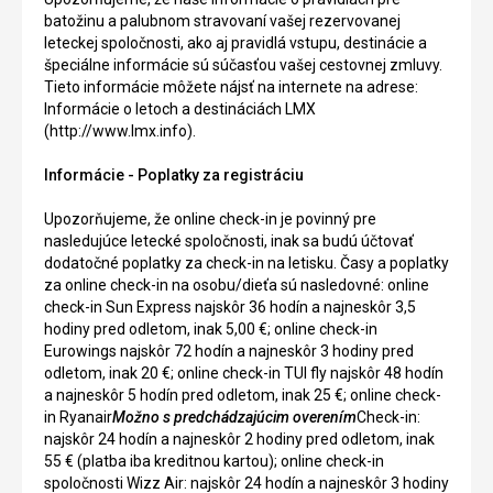
batožinu a palubnom stravovaní vašej rezervovanej
leteckej spoločnosti, ako aj pravidlá vstupu, destinácie a
špeciálne informácie sú súčasťou vašej cestovnej zmluvy.
Tieto informácie môžete nájsť na internete na adrese:
Informácie o letoch a destináciách LMX
(http://www.lmx.info).
Informácie - Poplatky za registráciu
Upozorňujeme, že online check-in je povinný pre
nasledujúce letecké spoločnosti, inak sa budú účtovať
dodatočné poplatky za check-in na letisku. Časy a poplatky
za online check-in na osobu/dieťa sú nasledovné: online
check-in Sun Express najskôr 36 hodín a najneskôr 3,5
hodiny pred odletom, inak 5,00 €; online check-in
Eurowings najskôr 72 hodín a najneskôr 3 hodiny pred
odletom, inak 20 €; online check-in TUI fly najskôr 48 hodín
a najneskôr 5 hodín pred odletom, inak 25 €; online check-
in Ryanair
Možno s predchádzajúcim overením
Check-in:
najskôr 24 hodín a najneskôr 2 hodiny pred odletom, inak
55 € (platba iba kreditnou kartou); online check-in
spoločnosti Wizz Air: najskôr 24 hodín a najneskôr 3 hodiny