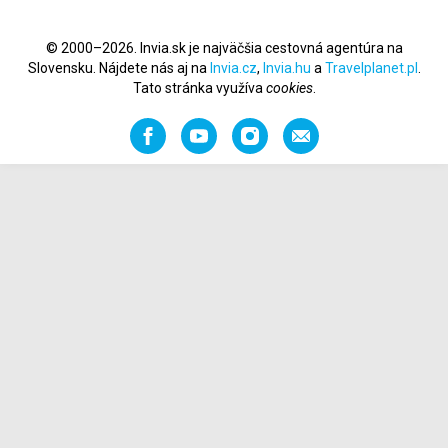
© 2000–2026. Invia.sk je najväčšia cestovná agentúra na
Slovensku. Nájdete nás aj na
Invia.cz
,
Invia.hu
a
Travelplanet.pl
.
Tato stránka využíva
cookies
.
Facebook
YouTube
Instagram
Odporučiť