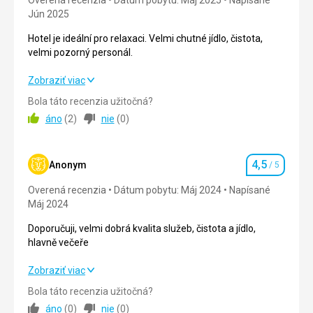
Služby
5,0
/ 5
Jún 2025
Cena
5,0
/ 5
Hotel je ideální pro relaxaci. Velmi chutné jídlo, čistota,
velmi pozorný personál.
Pláž
Hotel je ideální pro relaxaci. Velmi chutné jídlo, čistota,
Zobraziť viac
Skvělá, lehátka zdarma k dispozici v hotelu.
velmi pozorný personál.
Bola táto recenzia užitočná?
Strava
áno
(
2
)
nie
(
0
)
Chutné, rozmanité, krásně prezentované.
Strava
5,0
/ 5
Ubytovanie
Ubytovanie
5,0
/ 5
Čisté, funkční a dobře klimatizované.
4,5
Anonym
/ 5
Hodnotenie
Služby
Okolie
5,0
/ 5
Overená recenzia
Dátum pobytu: Máj 2024
Napísané
Profesionální a přátelský servis. Děkujeme Agnieszce na
Máj 2024
recepci za její pomoc a péči.
Služby
5,0
/ 5
Doporučuji, velmi dobrá kvalita služeb, čistota a jídlo,
Táto recenzia bola preložená automaticky pomocou
Cena
5,0
/ 5
hlavně večeře
Google Translate
Doporučuji, velmi dobrá kvalita služeb, čistota a jídlo,
Zobraziť viac
Pláž
hlavně večeře
Malá zátoka, písčitá, bezvětří.
Bola táto recenzia užitočná?
áno
(
0
)
nie
(
0
)
Strava
Strava
4,0
/ 5