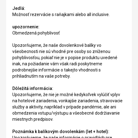
Jedlá:
Možnosť rezervácie s raňajkami alebo all inclusive.
upozornenie:
Obmedzená pohyblivosť
Upozorňujeme, že naše dovolenkové balíky vo
všeobecnosti nie sú vhodné pre osoby so zníženou
pohyblivosťou, pokiaľ nie je v popise produktu uvedené
inak, na požiadanie vám však radi poskytneme
podrobnejšie informácie o takejto vhodnosti s
prihliadnutím na vaše potreby.
Dôležitá informácia:
Upozorňujeme, že nie je možné kedykoľvek vylúčiť vplyv
na hotelové zariadenia, vonkajšie zariadenia, stravovacie
služby a aktivity, napríklad v prípade pandémie, ale ani
obmedzenia vstupu/výstupu a všeobecné dodržiavanie
miestnych predpisov.
Poznámka k balíkovým dovolenkám (let + hotel):
Upozorňujeme, že naše informácie o pravidlách pre