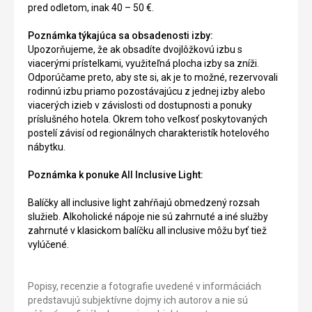
pred odletom, inak 40 – 50 €.
Poznámka týkajúca sa obsadenosti izby:
Upozorňujeme, že ak obsadíte dvojlôžkovú izbu s
viacerými prístelkami, využiteľná plocha izby sa zníži.
Odporúčame preto, aby ste si, ak je to možné, rezervovali
rodinnú izbu priamo pozostávajúcu z jednej izby alebo
viacerých izieb v závislosti od dostupnosti a ponuky
príslušného hotela. Okrem toho veľkosť poskytovaných
postelí závisí od regionálnych charakteristík hotelového
nábytku.
Poznámka k ponuke All Inclusive Light:
Balíčky all inclusive light zahŕňajú obmedzený rozsah
služieb. Alkoholické nápoje nie sú zahrnuté a iné služby
zahrnuté v klasickom balíčku all inclusive môžu byť tiež
vylúčené.
Popisy, recenzie a fotografie uvedené v informáciách
predstavujú subjektívne dojmy ich autorov a nie sú