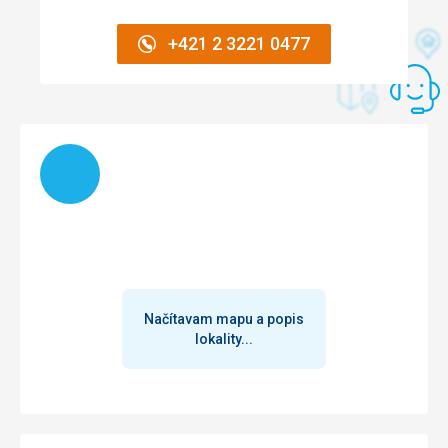
Ubytovanie
Google Translate
Izby ciste, velmi dobre vybavene, denne upratovanie,
+421 2 3221 0477
vymena postelneho pradla denne
Služby
Kazdy vecer program, vystupenia, dostatok personalu,
ktory stale ponuka napoje a stara sa o pohodlie
Načítam
Načítavam mapu a popis
lokality...