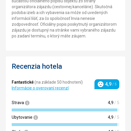
súčasťou oficiálneho popisu objektu zo strany
organizátora zájazdu (cestovnej kancelárie). Skutočná
podoba izieb a ich vybavenia sa môže od uvedených
informácií líšiť, za čo spoločnosť Invia nenesie
zodpovednosť. Oficiálny popis poskytnutý organizátorom
zájazdu je dostupný na stránke vami vybraného zájazdu
po zadaní termínu, o ktorý máte záujem.
Recenzia hotela
Fantastické
(na základe 50 hodnotení)
4,9
/ 5
Hodnotenie
Informácie o overovaní recenzí
Strava
4,9
/ 5
Ubytovanie
4,9
/ 5