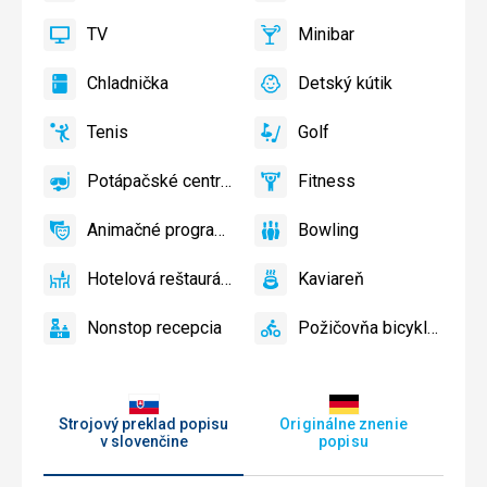
bazén
a
TV
Minibar
slnečníky
áno
TV
áno
Minibar,
pri
Bar
Chladnička
Detský kútik
bazéne
áno
Chladnička
áno
Detský
zadarmo
kútik,
Tenis
Golf
Detské
áno
Tenis
áno
Golf
ihrisko,
Potápačské centrum
Fitness
Detský
áno
Potápačské
áno
Fitness
bazén
centrum
Animačné programy
Bowling
áno
Animačné
áno
Bowling
programy
Hotelová reštaurácia
Kaviareň
áno
Hotelová
áno
Kaviareň
reštaurácia
Nonstop recepcia
Požičovňa bicyklov
áno
Nonstop
áno
Požičovňa
recepcia
bicyklov
Strojový preklad popisu
Originálne znenie
v slovenčine
popisu