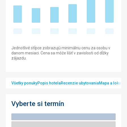
Jednotlivé stĺpce zobrazujú minimálnu cenu za osobu v
danom mesiaci. Cena sa môže líšiť v zavislosti od dĺžky
zájazdu.
Všetky ponuky
Popis hotela
Recenzie ubytovania
Mapa a lokalita
Vyberte si termín