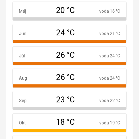
20 °C
Máj
Máj
voda 16 °C
24 °C
Jún
Jún
voda 21 °C
26 °C
Júl
Júl
voda 24 °C
26 °C
August
Aug
voda 24 °C
23 °C
September
Sep
voda 22 °C
18 °C
Október
Okt
voda 19 °C