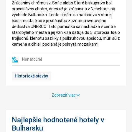
pametihodnosť
blízkoszi
Zrúcaniny chrámu sv. Sofie alebo Staré biskupstvo bol
ktorá
pláže
pravoslávny chrám, dnes už je zrúcanina v Nesebare, na
pochádza
sa
východe Bulharska. Tento chrám sa nachádza v starej
z
každé
časti mesta, ktoré je súčasťou zoznamu svetového
5.
leto
dedičstva UNESCO. Táto pamiatka sa nachádza v centre
až
zriaďuje
starobylého mesta a jej vznik sa datuje do 5. storočia. Ide o
7.
festival,
trojlodnú. klenotu baziliky s polkruhovou apsidou, múri sú z
storočia.
v
kameňa a cihiel, podlahá je pokrytá mozaikami.
Dnes
ktorom
sú
vyrastie
tu
Nenáročné
mesto
už
s
len
piesočnými
Historické stavby
pozostatky
postavami.
ktoré
Každý
byli
rok
vyrobené
sa
Zobraziť viac
z
mení
kameňou,
téma
tehiel
festivalu,
a
Najlepšie hodnotené hotely v
raz
s
je
Bulharsku
prímesí
to