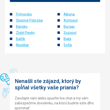
jsme pocit,že to bylo schválně. Na dotaz kde je restaurace
bylo kývnuti hlavou neurčtým směrem.Pan recepční nebyl
moc sdilny spíš naštvany.Pro příště budeme trvat aby byla
Prímorsko
Albena
přtomná .delegátka..
Slnečné Pobrežie
Achtopol
Služby
Bansko
Burgas
Spokojeni s obsluhou i úklidem
Zlaté Piesky
Sozopol
Táto recenzia bola preložená automaticky pomocou
Balčik
Bjala
Google Translate
Nesebar
Sofia
Nenašli ste zájazd, ktorý by
spĺňal všetky vaše priania?
Zavolajte nám alebo spusťte live chat a my vám
zabezpečíme dovolenku, na ktorú budete ešte dlho
spomínať.