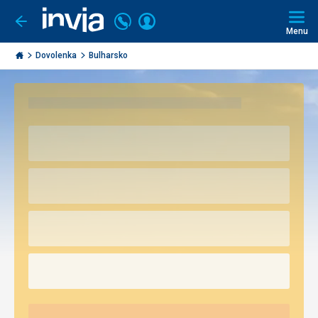
Volajte
Prihlásiť
Ísť
späť
+421
Menu
sa
2
Invia.sk
3221
Dovolenka
Bulharsko
0493