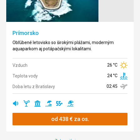
Obľúbená
rodinná
Teplota
°C
destinácia s
vody
krásnym
parkom,
Prímorsko
bazénovým
od
komplexom
659
€
Obľúbené letovisko so širokými plážami, moderným
a pestrým
za os.
aquaparkom aj potápačskými lokalitami.
kultúrnym
životom.
26 °C
Vzduch
29 °C
Vzduch
24 °C
Teplota vody
Teplota
02:45
Doba letu z Bratislavy
25 °C
vody
Doba letu
Ano
Ano
Ano
Ano
Ano
Ano
02:45
z
Bratislavy
od
438
€
za os.
Ano