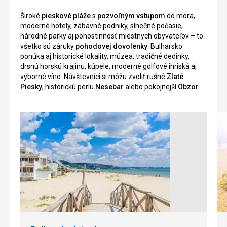
malty
morský
Široké
pieskové pláže
s
pozvoľným vstupom
do mora,
premiešanej
svet,
moderné hotely, zábavné podniky, slnečné počasie,
so
rozprávakove
národné parky aj pohostinnosť miestnych obyvateľov – to
smiešanou
postavičky,
všetko sú záruky
pohodovej dovolenky
. Bulharsko
drťou.
cirkus,
ponúka aj historické lokality, múzea, tradičné dedinky,
Súčasťou
druhý
drsnú horskú krajinu, kúpele, moderné golfové ihriská aj
hradieb
krát
výborné víno. Návštevníci si môžu zvoliť rušné
Zlaté
je
zase
Piesky
, historickú perlu
Nesebar
alebo pokojnejší
Obzor
.
i
kreslené
hlavná
postavičky
mestská
a
brána
sieň
a
slávy.
peť
boková
Viac
veža.
než
2500
ton
Nenáročné
piesku
sa
každý
Historické
rok
stavby