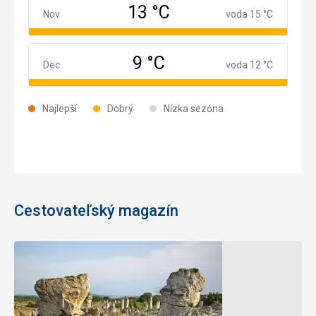
13 °C
November
Nov
voda 15 °C
9 °C
December
Dec
voda 12 °C
Najlepší
Dobrý
Nízka sezóna
Cestovateľský magazín