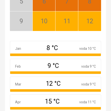
Máj:
Jún:
Júl:
August:
Nízka
Najlepší
Najlepší
Najlepší
sezóna
September:
Október:
November:
December:
Nízka
Dobrý
Dobrý
Dobrý
sezóna
8 °C
Január
Jan
voda 10 °C
9 °C
Február
Feb
voda 9 °C
12 °C
Marec
Mar
voda 9 °C
15 °C
Apríl
Apr
voda 11 °C