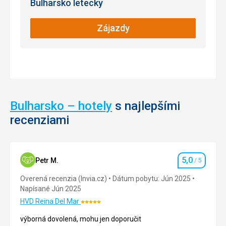
Bulharsko letecky
používa
na
vybudovanie
Zájazdy
týchto
fantastických
soch.
Špeciálne
osvetlenie
pridáva
kuzlo
Bulharsko – hotely
s najlepšími
vo
večerných
recenziami
hodinách
tomuto
jedinečnému
piesočnému
5,0
Petr M.
/ 5
Hodnotenie
mestu.
Festival
Overená recenzia (Invia.cz)
Dátum pobytu: Jún 2025
hostí
Napísané Jún 2025
účastníkou
HVD Reina Del Mar
Hodnotenie:
z
5/5
celého
výborná dovolená, mohu jen doporučit
sveta