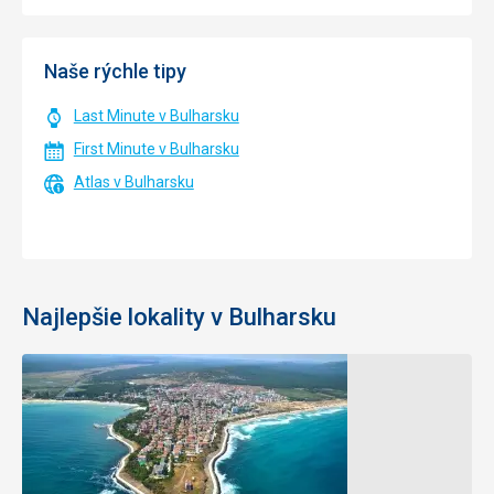
Naše rýchle tipy
Last Minute v Bulharsku
First Minute v Bulharsku
Atlas v Bulharsku
Najlepšie lokality v Bulharsku
Bansko
Zlaté
Piesky
10 °C
Vzduch