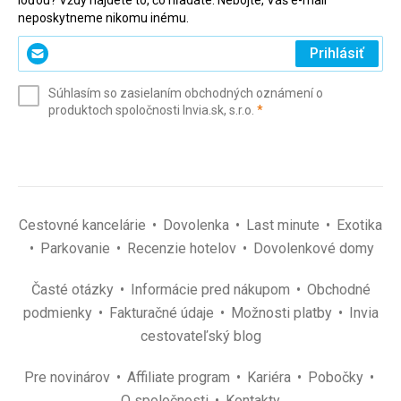
loďou? Vždy nájdete to, čo hľadáte. Nebojte, Váš e-mail
neposkytneme nikomu inému.
Zadajte
Prihlásiť
svoj
e-
Súhlasím so zasielaním obchodných oznámení o
mail
(povinné)
produktoch spoločnosti Invia.sk, s.r.o.
*
(povinné)
*
Cestovné kancelárie
Dovolenka
Last minute
Exotika
Parkovanie
Recenzie hotelov
Dovolenkové domy
Časté otázky
Informácie pred nákupom
Obchodné
podmienky
Fakturačné údaje
Možnosti platby
Invia
cestovateľský blog
Pre novinárov
Affiliate program
Kariéra
Pobočky
O spoločnosti
Kontakty