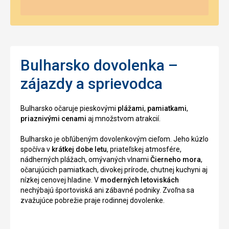
Bulharsko dovolenka –
zájazdy a sprievodca
Bulharsko očaruje pieskovými
plážami
,
pamiatkami
,
priaznivými cenami
aj množstvom atrakcií.
Bulharsko je obľúbeným dovolenkovým cieľom. Jeho kúzlo
spočíva v
krátkej dobe letu
, priateľskej atmosfére,
nádherných plážach, omývaných vlnami
Čierneho mora
,
očarujúcich pamiatkach, divokej prírode, chutnej kuchyni aj
nízkej cenovej hladine. V
moderných letoviskách
nechýbajú športoviská ani zábavné podniky. Zvoľna sa
zvažujúce pobrežie praje rodinnej dovolenke.