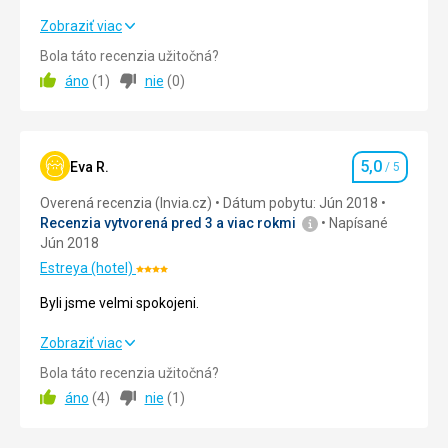
-
výborná dovolená, mohu jen doporučit
Zobraziť viac
Indonézie,
Bola táto recenzia užitočná?
Anglicka,
Strava
5,0
/ 5
Belgicka,
áno
(
1
)
nie
(
0
)
Holandska,
Ubytovanie
5,0
/ 5
Írska
a
Okolie
5,0
/ 5
ďalších.
5,0
Eva R.
/ 5
Hodnotenie
Služby
5,0
/ 5
Mesto
Overená recenzia (Invia.cz)
Dátum pobytu: Jún 2018
Burgas
Recenzia vytvorená pred 3 a viac rokmi
Napísané
Cena
5,0
/ 5
je
Jún 2018
jedným
Estreya (hotel)
Hodnotenie:
s
4/5
hostiteľou
Byli jsme velmi spokojeni.
festivalu
tohto
Byli jsme velmi spokojeni.
Zobraziť viac
druhu
Bola táto recenzia užitočná?
na
Strava
5,0
/ 5
Balkánskom
áno
(
4
)
nie
(
1
)
poloostrove.
Ubytovanie
5,0
/ 5