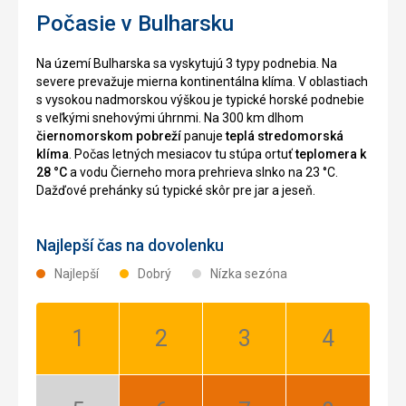
Počasie v Bulharsku
Na území Bulharska sa vyskytujú 3 typy podnebia. Na
severe prevažuje mierna kontinentálna klíma. V oblastiach
s vysokou nadmorskou výškou je typické horské podnebie
s veľkými snehovými úhrnmi. Na 300 km dlhom
čiernomorskom pobreží
panuje
teplá stredomorská
klíma
. Počas letných mesiacov tu stúpa ortuť
teplomera k
28 °C
a vodu Čierneho mora prehrieva slnko na 23 °C.
Dažďové prehánky sú typické skôr pre jar a jeseň.
Najlepší čas na dovolenku
Najlepší
Dobrý
Nízka sezóna
Január:
Február:
Marec:
Apríl:
Dobrý
Dobrý
Dobrý
Dobrý