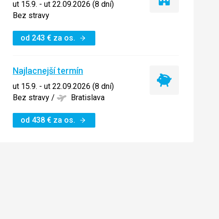
Iba
ut 15.9. - ut 22.09.2026 (8 dní)
ubytovanie
Bez stravy
od
243
€
za os.
Najlacnejší termín
Najlacnejší
ut 15.9. - ut 22.09.2026 (8 dní)
termín
Bez stravy
/
Bratislava
od
438
€
za os.