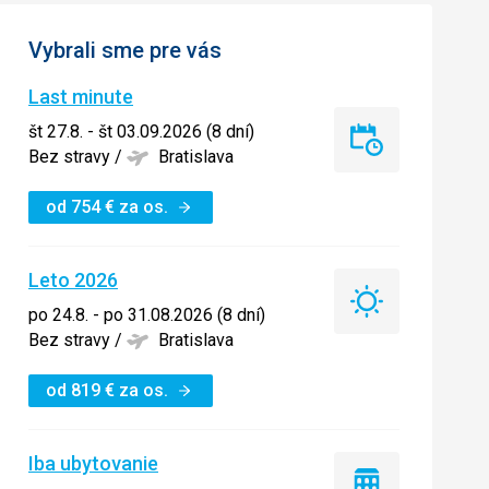
Vybrali sme pre vás
Last minute
št 27.8. - št 03.09.2026 (8 dní)
Last
Bez stravy
/
Bratislava
minute
od
754
€
za os.
Leto 2026
Leto
po 24.8. - po 31.08.2026 (8 dní)
2026
Bez stravy
/
Bratislava
od
819
€
za os.
Iba ubytovanie