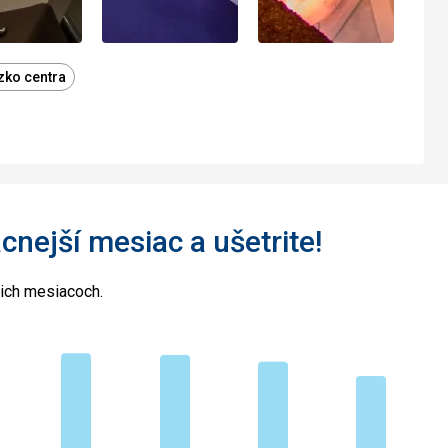
ízko centra
acnejší mesiac a ušetrite!
cich mesiacoch.