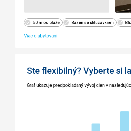
50 m od pláže
Bazén se skluzavkami
Bl
Viac o ubytovaní
Ste flexibilný? Vyberte si l
Graf ukazuje predpokladaný vývoj cien v nasledujú