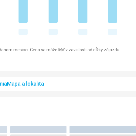
anom mesiaci. Cena sa môže líšiť v zavislosti od dĺžky zájazdu.
nia
Mapa a lokalita