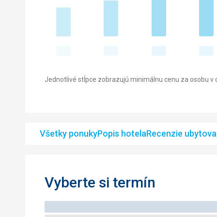
Jednotlivé stĺpce zobrazujú minimálnu cenu za osobu v d
Všetky ponuky
Popis hotela
Recenzie ubytova
Vyberte si termín