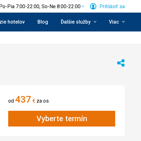
Po-Pia 7:00-22:00, So-Ne 8:00-22:00
Prihlásiť sa
ie hotelov
Blog
Ďalšie služby
Viac
Zdieľať
437
od
€
za os.
Vyberte termín