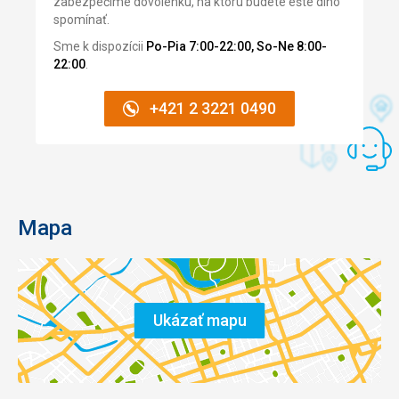
zabezpečíme dovolenku, na ktorú budete ešte dlho
spomínať.
Sme k dispozícii
Po-Pia 7:00-22:00, So-Ne 8:00-
22:00
.
+421 2 3221 0490
Mapa
Ukázať mapu