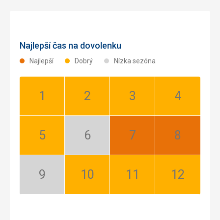
Najlepší čas na dovolenku
Najlepší
Dobrý
Nízka sezóna
Január:
Február:
Marec:
Apríl:
Dobrý
Dobrý
Dobrý
Dobrý
Máj:
Jún:
Júl:
August:
Dobrý
Nízka
Najlepší
Najlepší
sezóna
September:
Október:
November:
December:
Nízka
Dobrý
Dobrý
Dobrý
sezóna