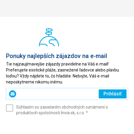
Ponuky najlepších zájazdov na e-mail
Tie najzaujímavejšie zájazdy pravidelne na Váš e-mail!
Preferujete exotické pláže, zasnežené ľadovce alebo plavbu
loďou? Vždy nájdete to, čo hľadáte. Nebojte, Váš e-mail
neposkytneme nikomu inému.
Zadajte
Prihlásiť
svoj
e-
Súhlasím so zasielaním obchodných oznámení o
mail
(povinné)
produktoch spoločnosti Invia.sk, s.r.o.
*
(povinné)
*