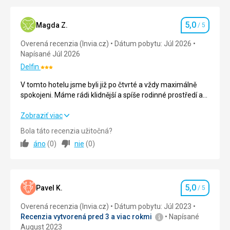
358
€
4,5
/ 5
za os.
Hodnotenie
5,0
Magda Z.
/ 5
Hodnotenie
Overená recenzia (Invia.cz)
Dátum pobytu: Júl 2026
Napísané Júl 2026
Delfin
Hodnotenie:
3/5
V tomto hotelu jsme byli již po čtvrté a vždy maximálně
spokojeni. Máme rádi klidnější a spíše rodinné prostředí a
to tento menší hotel splňuje.
V tomto hotelu jsme byli již po čtvrté a vždy maximálně
Zobraziť viac
spokojeni. Máme rádi klidnější a spíše rodinné prostředí a
Bola táto recenzia užitočná?
to tento menší hotel splňuje.
áno
(
0
)
nie
(
0
)
Strava
5,0
/ 5
Ubytovanie
5,0
/ 5
5,0
Pavel K.
/ 5
Hodnotenie
Okolie
5,0
/ 5
Overená recenzia (Invia.cz)
Dátum pobytu: Júl 2023
Recenzia vytvorená pred 3 a viac rokmi
Napísané
Služby
5,0
/ 5
August 2023