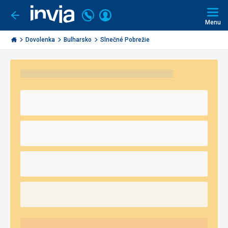
Volajte
Prihlásiť
Ísť
späť
+421
Menu
sa
2
Invia.sk
3221
Dovolenka
Bulharsko
Slnečné Pobrežie
0491