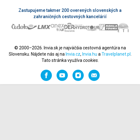
Zastupujeme takmer 200 overených slovenských a
zahraničných cestovných kancelárií
© 2000–2026. Invia.sk je najväčšia cestovná agentúra na
Slovensku. Nájdete nás aj na
Invia.cz
,
Invia.hu
a
Travelplanet.pl
.
Tato stránka využíva
cookies
.
Facebook
YouTube
Instagram
Odporučiť