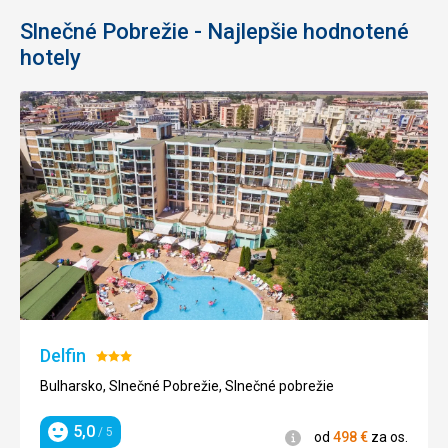
Slnečné Pobrežie - Najlepšie hodnotené
hotely
Delfin
Hodnotenie:
3/5
Bulharsko, Slnečné Pobrežie, Slnečné pobrežie
5,0
/ 5
Informácie
od
498
€
za os.
Hodnotenie