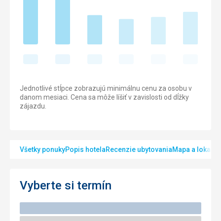
Jednotlivé stĺpce zobrazujú minimálnu cenu za osobu v
danom mesiaci. Cena sa môže líšiť v zavislosti od dĺžky
zájazdu.
Všetky ponuky
Popis hotela
Recenzie ubytovania
Mapa a lokalita
Vyberte si termín