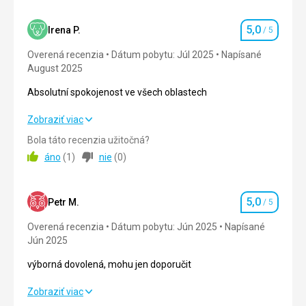
5,0
Irena P.
/ 5
Hodnotenie
Overená recenzia
Dátum pobytu: Júl 2025
Napísané
August 2025
Absolutní spokojenost ve všech oblastech
Absolutní spokojenost ve všech oblastech
Zobraziť viac
Bola táto recenzia užitočná?
Strava
5,0
/ 5
áno
(
1
)
nie
(
0
)
Ubytovanie
5,0
/ 5
5,0
Okolie
5,0
/ 5
Petr M.
/ 5
Hodnotenie
Overená recenzia
Dátum pobytu: Jún 2025
Napísané
Služby
5,0
/ 5
Jún 2025
Cena
5,0
/ 5
výborná dovolená, mohu jen doporučit
výborná dovolená, mohu jen doporučit
Zobraziť viac