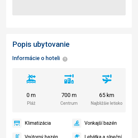
Popis ubytovanie
Informácie o hoteli
Informácie
Vzdialenosť
Vzdialenosť
Vzdialenosť
od
od
od
pláže
centra
letiska
0 m
700 m
65 km
mesta
Pláž
Centrum
Najbližšie letisko
Klimatizácia
Vonkajší bazén
áno
Klimatizácia
áno
Vonkajší
bazén
Vnútorný bazén
Lehátka a slnečníky pri