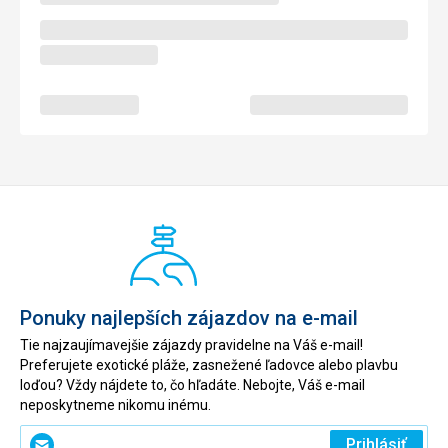
postavičkou z dětských pohádek a za 10leva dělá krásné
fotky.
Táto recenzia bola preložená automaticky pomocou
Google Translate
Ponuky najlepších zájazdov na e-mail
Tie najzaujímavejšie zájazdy pravidelne na Váš e-mail!
Preferujete exotické pláže, zasnežené ľadovce alebo plavbu
loďou? Vždy nájdete to, čo hľadáte. Nebojte, Váš e-mail
neposkytneme nikomu inému.
Zadajte
Prihlásiť