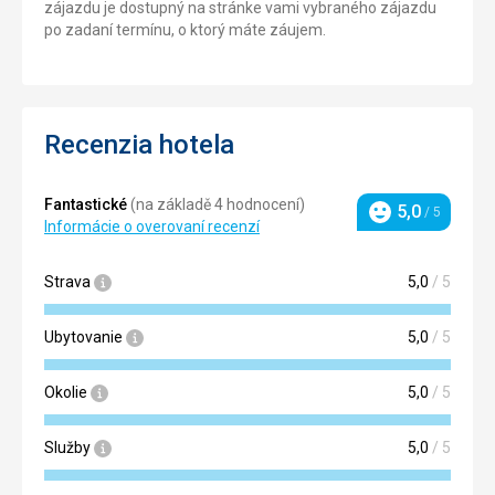
zájazdu je dostupný na stránke vami vybraného zájazdu
po zadaní termínu, o ktorý máte záujem.
Recenzia hotela
Fantastické
(na základě 4 hodnocení)
5,0
/ 5
Hodnotenie
Informácie o overovaní recenzí
Strava
5,0
/ 5
Ubytovanie
5,0
/ 5
Okolie
5,0
/ 5
Služby
5,0
/ 5