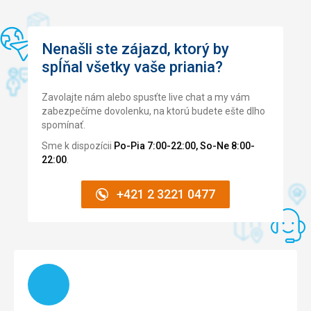
Strava
5,0
/ 5
Ubytovanie
5,0
/ 5
Nenašli ste zájazd, ktorý by
Okolie
5,0
/ 5
spĺňal všetky vaše priania?
Služby
5,0
/ 5
Zavolajte nám alebo spusťte live chat a my vám
zabezpečíme dovolenku, na ktorú budete ešte dlho
Cena
4,0
/ 5
spomínať.
Sme k dispozícii
Po-Pia 7:00-22:00, So-Ne 8:00-
Pláž
22:00
.
Pláž je nádherná, písčitá, čistá s pozvolným vstupem do
moře. Celý den vlny, voda čistá, teplá.
+421 2 3221 0477
Na pláži hodně lehátek a slunečníků, pouze pro hosty
hotelu.
Užili jsme si to.
Strava
Jednoznačně nejlepší, co jsme kdy zažili a to už jsme byli
Načítam
opravdu v hodně hotelech a destinacích.
Obrovská rozmanitost všech možných druhů jídel, příloh,
mas, zeleniny a ovoce.