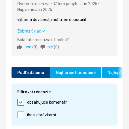
Overená recenzia
Dátum pobytu: Jún 2025
Napísané Jún 2025
Cena
5,0
/ 5
výborná dovolená, mohu jen doporučit
výborná dovolená, mohu jen doporučit
Zobraziť viac
Bola táto recenzia užitočná?
Strava
5,0
/ 5
áno
(
0
)
nie
(
0
)
Ubytovanie
5,0
/ 5
Okolie
5,0
/ 5
Podľa dátumu
Najhoršie hodnotené
Najlepšie 
Služby
5,0
/ 5
Cena
5,0
/ 5
Filtrovať recenzie
obsahujúce komentár
iba s obrázkami