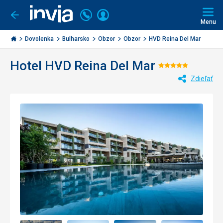
Volajte
Prihlásiť
Ísť
späť
+421
Menu
sa
2
Invia.sk
3221
Dovolenka
Bulharsko
Obzor
Obzor
HVD Reina Del Mar
0477
Hotel HVD Reina Del Mar
Hodnoteni
Zdieľať
5/5