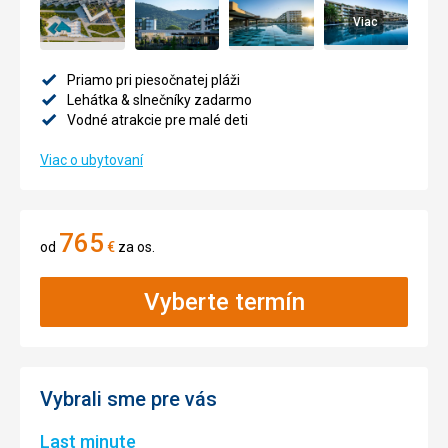
Viac
Priamo pri piesočnatej pláži
Lehátka & slnečníky zadarmo
Vodné atrakcie pre malé deti
Viac o ubytovaní
765
od
€
za os.
Vyberte termín
Vybrali sme pre vás
Last minute