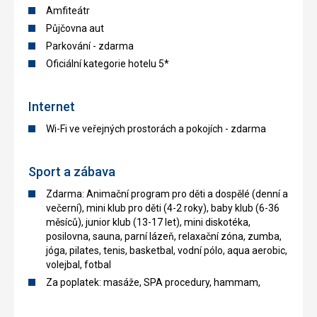
Amfiteátr
Půjčovna aut
Parkování - zdarma
Oficiální kategorie hotelu 5*
Internet
Wi-Fi ve veřejných prostorách a pokojích - zdarma
Sport a zábava
Zdarma: Animační program pro děti a dospělé (denní a
večerní), mini klub pro děti (4-2 roky), baby klub (6-36
měsíců), junior klub (13-17 let), mini diskotéka,
posilovna, sauna, parní lázeň, relaxační zóna, zumba,
jóga, pilates, tenis, basketbal, vodní pólo, aqua aerobic,
volejbal, fotbal
Za poplatek: masáže, SPA procedury, hammam,