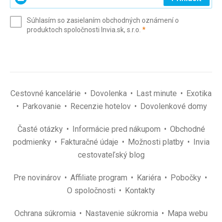
svoj
e-
Súhlasím so zasielaním obchodných oznámení o
mail
(povinné)
produktoch spoločnosti Invia.sk, s.r.o.
*
(povinné)
*
Cestovné kancelárie
Dovolenka
Last minute
Exotika
Parkovanie
Recenzie hotelov
Dovolenkové domy
Časté otázky
Informácie pred nákupom
Obchodné
podmienky
Fakturačné údaje
Možnosti platby
Invia
cestovateľský blog
Pre novinárov
Affiliate program
Kariéra
Pobočky
O spoločnosti
Kontakty
Ochrana súkromia
Nastavenie súkromia
Mapa webu