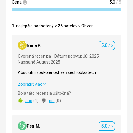
Cena
5,0
/ 5
1
. najlepšie hodnotený z
26
hotelov v Obzor
5,0
Irena P.
/ 5
Hodnotenie
Overená recenzia
Dátum pobytu: Júl 2025
Napísané August 2025
Absolutní spokojenost ve všech oblastech
Absolutní spokojenost ve všech oblastech
Zobraziť viac
Bola táto recenzia užitočná?
Strava
5,0
/ 5
áno
(
1
)
nie
(
0
)
Ubytovanie
5,0
/ 5
Okolie
5,0
/ 5
5,0
Petr M.
/ 5
Hodnotenie
Služby
5,0
/ 5