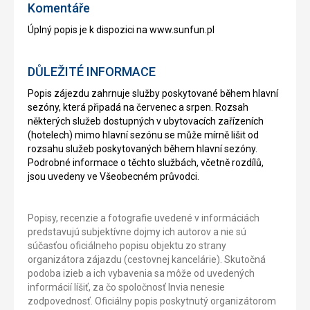
Komentáře
Úplný popis je k dispozici na www.sunfun.pl
DŮLEŽITÉ INFORMACE
Popis zájezdu zahrnuje služby poskytované během hlavní
sezóny, která připadá na červenec a srpen. Rozsah
některých služeb dostupných v ubytovacích zařízeních
(hotelech) mimo hlavní sezónu se může mírně lišit od
rozsahu služeb poskytovaných během hlavní sezóny.
Podrobné informace o těchto službách, včetně rozdílů,
jsou uvedeny ve Všeobecném průvodci.
Popisy, recenzie a fotografie uvedené v informáciách
predstavujú subjektívne dojmy ich autorov a nie sú
súčasťou oficiálneho popisu objektu zo strany
organizátora zájazdu (cestovnej kancelárie). Skutočná
podoba izieb a ich vybavenia sa môže od uvedených
informácií líšiť, za čo spoločnosť Invia nenesie
zodpovednosť. Oficiálny popis poskytnutý organizátorom