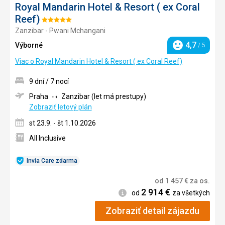
Royal Mandarin Hotel & Resort ( ex Coral
Reef)
Hodnotenie:
Zanzibar - Pwani Mchangani
5/5
4,7
Výborné
/ 5
Hodnotenie
Viac o Royal Mandarin Hotel & Resort ( ex Coral Reef)
9 dní / 7 nocí
Praha
Zanzibar (let má prestupy)
Zobraziť letový plán
st 23.9. - št 1.10.2026
All Inclusive
Invia Care zdarma
od
1 457
€
za os.
2 914
€
Informácie
od
za všetkých
Zobraziť detail zájazdu