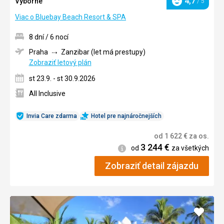
4,7
Výborné
/ 5
Hodnotenie
Viac o Bluebay Beach Resort & SPA
8 dní / 6 nocí
Praha
Zanzibar (let má prestupy)
Zobraziť letový plán
st 23.9. - st 30.9.2026
All Inclusive
Invia Care zdarma
Hotel pre najnáročnejších
od
1 622
€
za os.
3 244
€
Informácie
od
za všetkých
Zobraziť detail zájazdu
Pridať
do