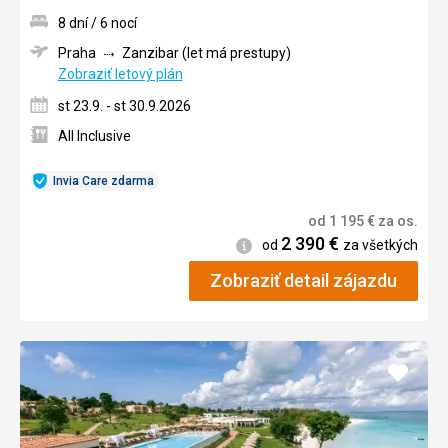
8 dní / 6 nocí
Praha
Zanzibar (let má prestupy)
Zobraziť letový plán
st 23.9. - st 30.9.2026
All Inclusive
Invia Care zdarma
od
1 195
€
za os.
2 390
€
Informácie
od
za všetkých
Zobraziť detail zájazdu
Pridať
do
obľúb