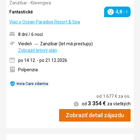
Zanzibar - Kiwengwa
4/5
4,8
Fantastické
/ 5
Hodnotenie
Viac o Ocean Paradise Resort & Spa
8 dní / 6 nocí
Viedeň
Zanzibar (let má prestupy)
Zobraziť letový plán
po 14.12. - po 21.12.2026
Polpenzia
Invia Care zdarma
od
1 677
€
za os.
3 354
€
Informácie
od
za všetkých
Zobraziť detail zájazdu