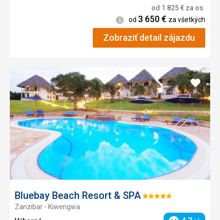
od
1 825
€
za os.
3 650
€
Informácie
od
za všetkých
Zobraziť detail zájazdu
Pridať
do
obľúb
Bluebay Beach Resort & SPA
Hodnotenie:
Zanzibar - Kiwengwa
5/5