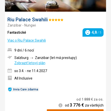
Riu Palace Swahili
Hodnotenie:
Zanzibar - Nungwi
5/5
4,8
Fantastické
/ 5
Hodnotenie
Viac o Riu Palace Swahili
9 dní / 6 nocí
Salzburg
Zanzibar (let má prestupy)
Zobraziť letový plán
so 3.4. - ne 11.4.2027
All Inclusive
Invia Care zdarma
od
1 888
€
za os.
3 776
€
Informácie
od
za všetkých