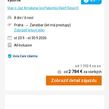
4,6
Výborné
/ 5
Hodnotenie
Viac o Jaz Amaluna (ex.Palumbo Reef Resort)
8 dní / 6 nocí
Praha
Zanzibar (let má prestupy)
Zobraziť letový plán
st 23.9. - st 30.9.2026
All Inclusive
Invia Care zdarma
od
1 392
€
za os.
2 784
€
Informácie
od
za všetkých
Zobraziť detail zájazdu