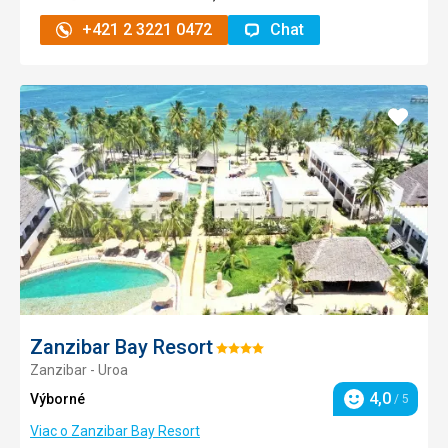
+421 2 3221 0472
Chat
Pridať
do
obľúb
Zanzibar Bay Resort
Hodnotenie:
Zanzibar - Uroa
4/5
4,0
Výborné
/ 5
Hodnotenie
Viac o Zanzibar Bay Resort