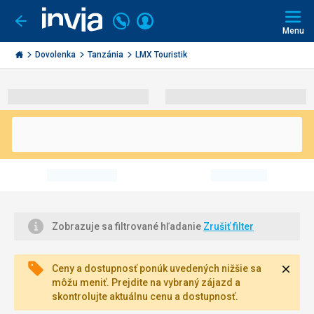
Volajte
Prihlásiť
Ísť
späť
+421
Menu
sa
2
Invia.sk
3221
Dovolenka
Tanzánia
LMX Touristik
0491
Zobrazuje sa filtrované hľadanie
Zrušiť filter
Zavri
Ceny a dostupnosť ponúk uvedených nižšie sa
môžu meniť. Prejdite na vybraný zájazd a
skontrolujte aktuálnu cenu a dostupnosť.