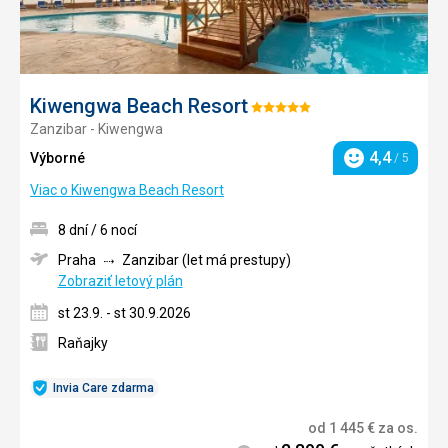
Kiwengwa Beach Resort
Hodnotenie:
Zanzibar - Kiwengwa
5/5
4,4
Výborné
/ 5
Hodnotenie
Viac o Kiwengwa Beach Resort
8 dní / 6 nocí
Praha
Zanzibar (let má prestupy)
Zobraziť letový plán
st 23.9. - st 30.9.2026
Raňajky
Invia Care zdarma
od
1 445
€
za os.