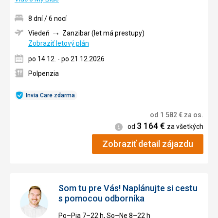
8 dní / 6 nocí
Viedeň
Zanzibar (let má prestupy)
Zobraziť letový plán
po 14.12. - po 21.12.2026
Polpenzia
Invia Care zdarma
od
1 582
€
za os.
3 164
€
Informácie
od
za všetkých
Zobraziť detail zájazdu
Som tu pre Vás! Naplánujte si cestu
s pomocou odborníka
Po–Pia 7–⁠⁠⁠⁠⁠⁠22 h, So–Ne 8–⁠⁠⁠⁠⁠⁠22 h