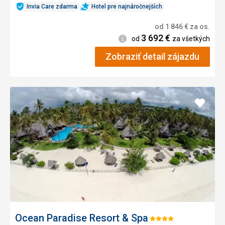
Invia Care zdarma
Hotel pre najnáročnejších
od
1 846
€
za os.
3 692
€
Informácie
od
za všetkých
Zobraziť detail zájazdu
Pridať
do
obľúb
Ocean Paradise Resort & Spa
Hodnotenie: