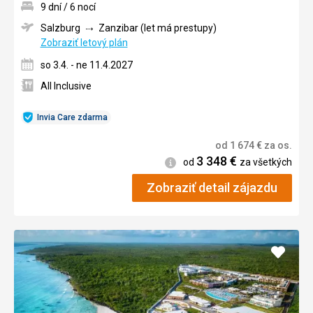
9 dní / 6 nocí
Salzburg
Zanzibar (let má prestupy)
Zobraziť letový plán
so 3.4. - ne 11.4.2027
All Inclusive
Invia Care zdarma
od
1 674
€
za os.
3 348
€
Informácie
od
za všetkých
Zobraziť detail zájazdu
Pridať
do
obľúb