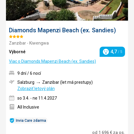
Diamonds Mapenzi Beach (ex. Sandies)
Hodnotenie:
Zanzibar - Kiwengwa
4/5
4,7
Výborné
/ 5
Hodnotenie
Viac o Diamonds Mapenzi Beach (ex. Sandies)
9 dní / 6 nocí
Salzburg
Zanzibar (let má prestupy)
Zobraziť letový plán
so 3.4. - ne 11.4.2027
All Inclusive
Invia Care zdarma
od
1 696
€
za os.