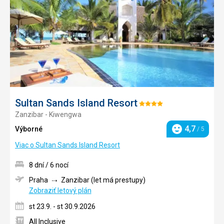
obľúb
Sultan Sands Island Resort
Hodnotenie:
Zanzibar - Kiwengwa
4/5
4,7
Výborné
/ 5
Hodnotenie
Viac o Sultan Sands Island Resort
8 dní / 6 nocí
Praha
Zanzibar (let má prestupy)
Zobraziť letový plán
st 23.9. - st 30.9.2026
All Inclusive