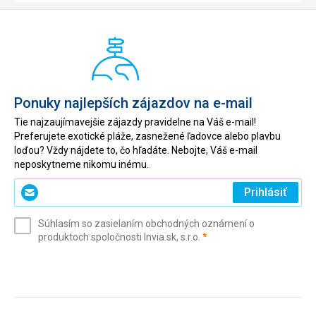
Ponuky najlepších zájazdov na e-mail
Tie najzaujímavejšie zájazdy pravidelne na Váš e-mail!
Preferujete exotické pláže, zasnežené ľadovce alebo plavbu
loďou? Vždy nájdete to, čo hľadáte. Nebojte, Váš e-mail
neposkytneme nikomu inému.
Zadajte
Prihlásiť
svoj
e-
Súhlasím so zasielaním obchodných oznámení o
mail
(povinné)
produktoch spoločnosti Invia.sk, s.r.o.
*
(povinné)
*