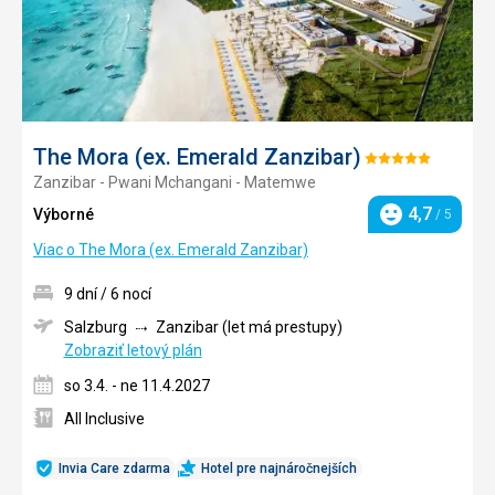
The Mora (ex. Emerald Zanzibar)
Hodnotenie:
Zanzibar - Pwani Mchangani - Matemwe
5/5
4,7
Výborné
/ 5
Hodnotenie
Viac o The Mora (ex. Emerald Zanzibar)
9 dní / 6 nocí
Salzburg
Zanzibar (let má prestupy)
Zobraziť letový plán
so 3.4. - ne 11.4.2027
All Inclusive
Invia Care zdarma
Hotel pre najnáročnejších