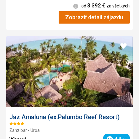
3 392
€
Informácie
od
za všetkých
Zobraziť detail zájazdu
Pridať
do
obľúb
Jaz Amaluna (ex.Palumbo Reef Resort)
Hodnotenie:
Zanzibar - Uroa
4/5