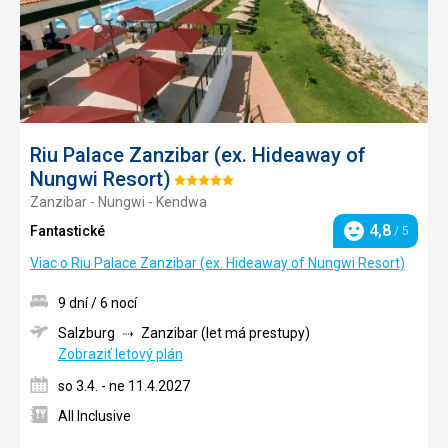
Riu Palace Zanzibar (ex. Hideaway of
Nungwi Resort)
Hodnotenie:
Zanzibar - Nungwi - Kendwa
5/5
4,8
Fantastické
/ 5
Hodnotenie
Viac o Riu Palace Zanzibar (ex. Hideaway of Nungwi Resort)
9 dní / 6 nocí
Salzburg
Zanzibar (let má prestupy)
Zobraziť letový plán
so 3.4. - ne 11.4.2027
All Inclusive