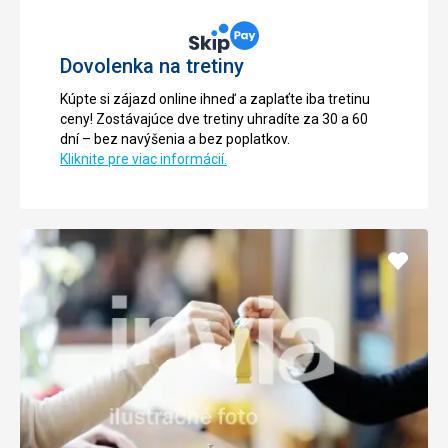
Dovolenka na tretiny
Kúpte si zájazd online ihneď a zaplaťte iba tretinu
ceny! Zostávajúce dve tretiny uhradíte za 30 a 60
dní – bez navýšenia a bez poplatkov.
Kliknite pre viac informácií.
Pridať
do
obľúb