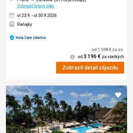
Zobraziť letový plán
st 23.9. - st 30.9.2026
Raňajky
Invia Care zdarma
od
1 598
€
za os.
3 196
€
Informácie
od
za všetkých
Zobraziť detail zájazdu
Pridať
do
obľúb