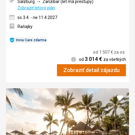
Salzburg
Zanzibar (let má prestupy)
Zobraziť letový plán
so 3.4. - ne 11.4.2027
Raňajky
Invia Care zdarma
od
1 507
€
za os.
3 014
€
Informácie
od
za všetkých
Zobraziť detail zájazdu
Pridať
do
obľúb