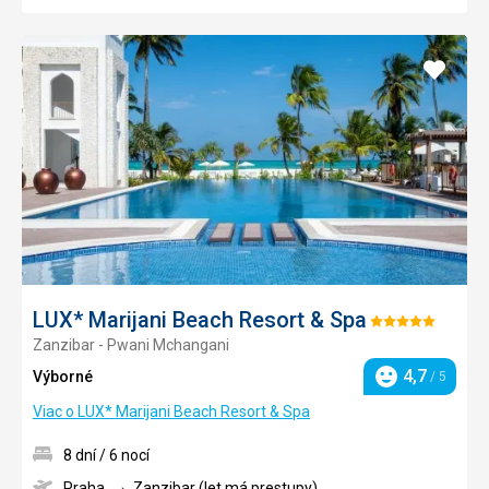
Pridať
do
obľúb
LUX* Marijani Beach Resort & Spa
Hodnotenie:
Zanzibar - Pwani Mchangani
5/5
4,7
Výborné
/ 5
Hodnotenie
Viac o LUX* Marijani Beach Resort & Spa
8 dní / 6 nocí
Praha
Zanzibar (let má prestupy)