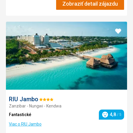
Zobraziť detail zájazdu
Pridať
do
obľúb
RIU Jambo
Hodnotenie:
Zanzibar - Nungwi - Kendwa
4/5
4,8
Fantastické
/ 5
Hodnotenie
Viac o RIU Jambo