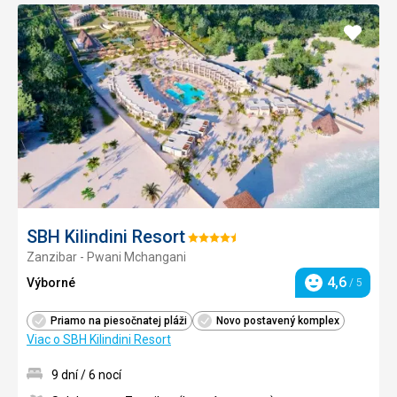
Pridať
do
obľúb
SBH Kilindini Resort
Hodnotenie:
Zanzibar - Pwani Mchangani
4.5/5
4,6
Výborné
/ 5
Hodnotenie
Priamo na piesočnatej pláži
Novo postavený komplex
Viac o SBH Kilindini Resort
9 dní / 6 nocí