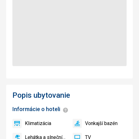
Popis ubytovanie
Informácie o hoteli
Informácie
Klimatizácia
Vonkajší bazén
áno
Klimatizácia
áno
Vonkajší
bazén
Lehátka a slnečníky pri bazéne zadarmo
TV