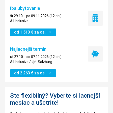
Iba ubytovanie
št 29.10. - po 09.11.2026 (12 dní)
Iba
All Inclusive
ubytovanie
od
1 513
€
za os.
Najlacnejší termín
Najlacnejší
ut 27.10. - so 07.11.2026 (12 dní)
termín
All Inclusive
/
Salzburg
od
2 263
€
za os.
Ste flexibilný? Vyberte si lacnejší
mesiac a ušetrite!