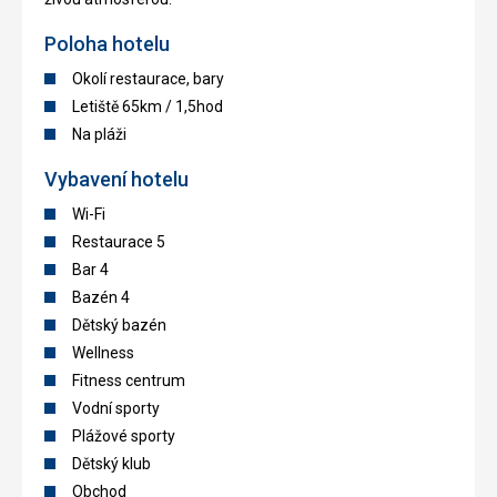
Poloha hotelu
Okolí restaurace, bary
Letiště 65km / 1,5hod
Na pláži
Vybavení hotelu
Wi-Fi
Restaurace 5
Bar 4
Bazén 4
Dětský bazén
Wellness
Fitness centrum
Vodní sporty
Plážové sporty
Dětský klub
Obchod