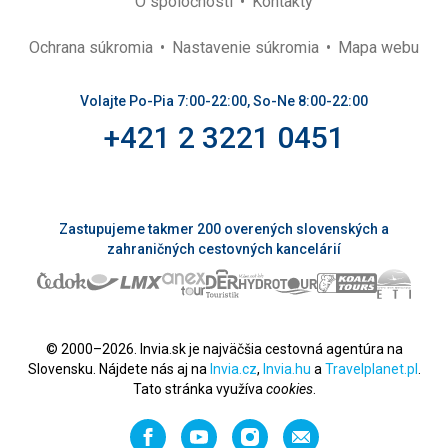
O spoločnosti
Kontakty
Ochrana súkromia
Nastavenie súkromia
Mapa webu
Volajte Po-Pia 7:00-22:00, So-Ne 8:00-22:00
+421 2 3221 0451
Zastupujeme takmer 200 overených slovenských a
zahraničných cestovných kancelárií
© 2000–2026. Invia.sk je najväčšia cestovná agentúra na
Slovensku. Nájdete nás aj na
Invia.cz
,
Invia.hu
a
Travelplanet.pl
.
Tato stránka využíva
cookies
.
Facebook
YouTube
Instagram
Odporučiť