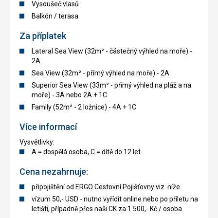
Vysoušeč vlasů
Balkón / terasa
Za příplatek
Lateral Sea View (32m² - částečný výhled na moře) -
2A
Sea View (32m² - přímý výhled na moře) - 2A
Superior Sea View (33m² - přímý výhled na pláž a na
moře) - 3A nebo 2A + 1C
Family (52m² - 2 ložnice) - 4A + 1C
Více informací
Vysvětlivky:
A = dospělá osoba, C = dítě do 12 let
Cena nezahrnuje:
připojištění od ERGO Cestovní Pojišťovny viz. níže
vízum 50,- USD - nutno vyřídit online nebo po příletu na
letišti, případně přes naši CK za 1.500,- Kč / osoba