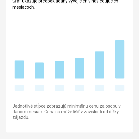
Graf ukazuje predpokladaný vývoj cien v nasledujúcich
mesiacoch.
Jednotlivé stĺpce zobrazujú minimálnu cenu za osobu v
danom mesiaci. Cena sa môže líšiť v zavislosti od dĺžky
zájazdu.