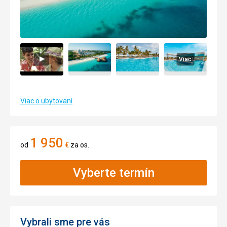
Viac
Viac o ubytovaní
1 950
od
€
za os.
Vyberte termín
Vybrali sme pre vás