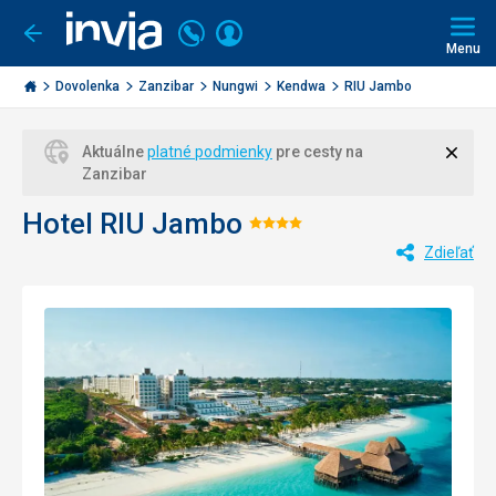
Volajte
Prihlásiť
Ísť
späť
+421
Menu
sa
2
Invia.sk
3221
Dovolenka
Zanzibar
Nungwi
Kendwa
RIU Jambo
0477
Zavri
Aktuálne
platné podmienky
pre cesty na
Zanzibar
Hotel RIU Jambo
Hodnotenie:
Zdieľať
4/5