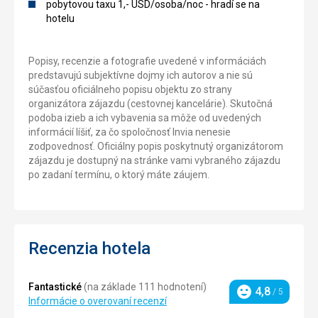
pobytovou taxu 1,- USD/osoba/noc - hradí se na
hotelu
Popisy, recenzie a fotografie uvedené v informáciách
predstavujú subjektívne dojmy ich autorov a nie sú
súčasťou oficiálneho popisu objektu zo strany
organizátora zájazdu (cestovnej kancelárie). Skutočná
podoba izieb a ich vybavenia sa môže od uvedených
informácií líšiť, za čo spoločnosť Invia nenesie
zodpovednosť. Oficiálny popis poskytnutý organizátorom
zájazdu je dostupný na stránke vami vybraného zájazdu
po zadaní termínu, o ktorý máte záujem.
Recenzia hotela
Fantastické
(na základe 111 hodnotení)
4,8
/ 5
Hodnotenie
Informácie o overovaní recenzí