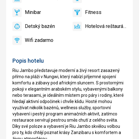
áno
Lehátka
áno
TV
a
Minibar
Fitness
slnečníky
áno
Minibar
áno
Fitness
pri
Detský bazén
Hotelová reštaurácia
bazéne
áno
Detský
áno
Hotelová
zadarmo,
bazén
reštaurácia
Lehátka
Wifi zadarmo
áno
Wifi
a
zadarmo
slnečníky
na
Popis hotelu
pláži
zadarmo
Riu Jambo představuje moderní a živý resort zasazený
přímo na pláži v Nungwi, který nabízí příjemné spojení
komfortu a zábavy pod africkým sluncem. S prostornými
pokoji v elegantním arabském stylu, vybavenými balkony
nebo terasami, je ideálním místem pro páry i rodiny, které
hledají aktivní odpočinek i chvíle klidu. Hosté mohou
využívat několik bazénů, wellness služby, sportovní
vybavení i pestrý program animačních aktivit, zatímco
restaurace servírují pestrou směs chutí z celého světa.
Díky své poloze a vybavení je Riu Jambo skvělou volbou
pro ty, kdo chtějí poznat krásy Zanzibaru s komfortem a
živou atmosférou.