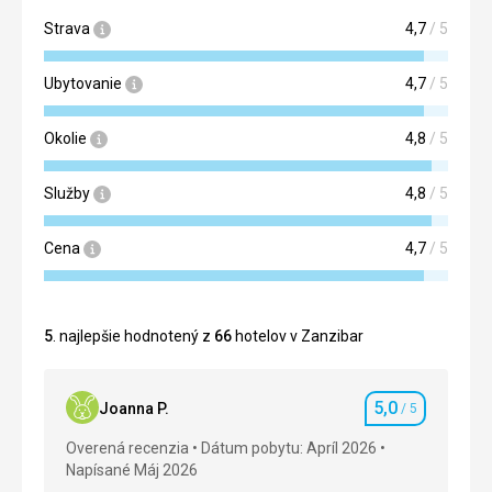
Strava
4,7
/ 5
Ubytovanie
4,7
/ 5
Okolie
4,8
/ 5
Služby
4,8
/ 5
Cena
4,7
/ 5
5
. najlepšie hodnotený z
66
hotelov v Zanzibar
5,0
Joanna P.
/ 5
Hodnotenie
Overená recenzia
Dátum pobytu: Apríl 2026
Napísané Máj 2026