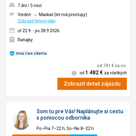
7 dní / 5 nocí
Viedeň
Maskat (let má prestupy)
Zobraziť letový plán
ut 22.9. - po 28.9.2026
Raňajky
Invia Care zdarma
od
741
€
za os.
1 482
€
Informácie
od
za všetkých
Zobraziť detail zájazdu
Som tu pre Vás! Naplánujte si cestu
s pomocou odborníka
Po–Pia 7–⁠⁠⁠⁠⁠⁠22 h, So–Ne 8–⁠⁠⁠⁠⁠⁠22 h