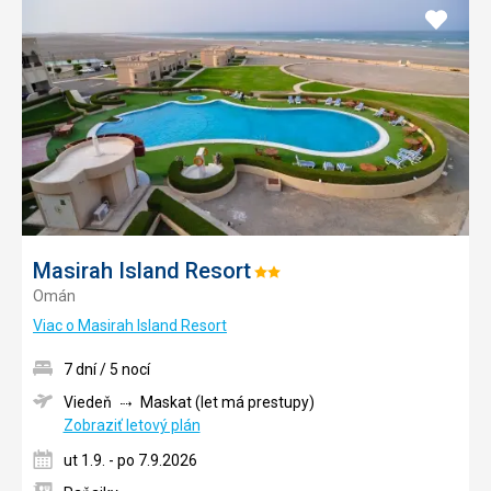
Pridať
do
obľúb
Masirah Island Resort
Hodnotenie:
Omán
2/5
Viac o Masirah Island Resort
7 dní / 5 nocí
Viedeň
Maskat (let má prestupy)
Zobraziť letový plán
ut 1.9. - po 7.9.2026