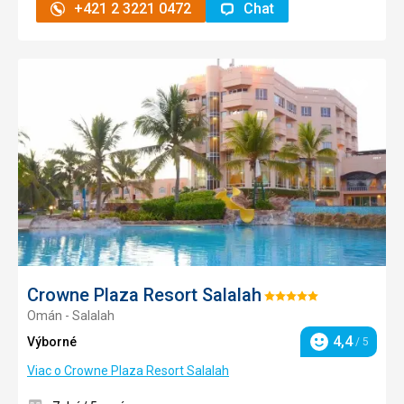
+421 2 3221 0472
Chat
Pridať
do
obľúb
Crowne Plaza Resort Salalah
Hodnotenie:
Omán - Salalah
5/5
4,4
Výborné
/ 5
Hodnotenie
Viac o Crowne Plaza Resort Salalah