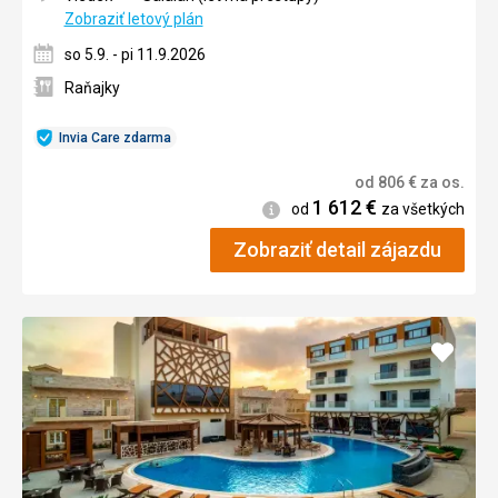
Zobraziť letový plán
so 5.9. - pi 11.9.2026
Raňajky
Invia Care zdarma
od
806
€
za os.
1 612
€
Informácie
od
za všetkých
Zobraziť detail zájazdu
Pridať
do
obľúb