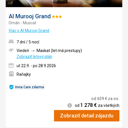
Al Murooj Grand
Hodnotenie:
Omán - Muscat
3/5
Viac o Al Murooj Grand
7 dní / 5 nocí
Viedeň
Maskat (let má prestupy)
Zobraziť letový plán
ut 22.9. - po 28.9.2026
Raňajky
Invia Care zdarma
od
639
€
za os.
1 278
€
Informácie
od
za všetkých
Zobraziť detail zájazdu