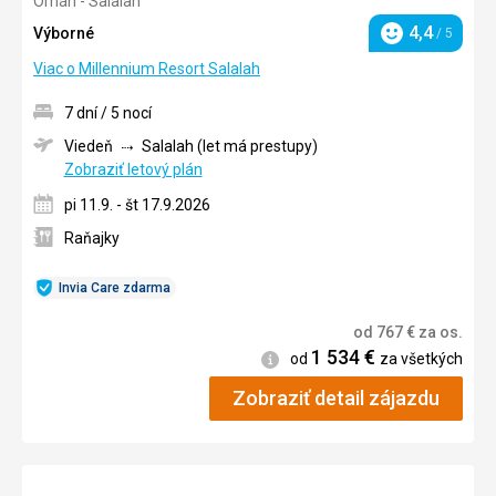
Omán - Salalah
5/5
4,4
Výborné
/ 5
Hodnotenie
Viac o Millennium Resort Salalah
7 dní / 5 nocí
Viedeň
Salalah (let má prestupy)
Zobraziť letový plán
pi 11.9. - št 17.9.2026
Raňajky
Invia Care zdarma
od
767
€
za os.
1 534
€
Informácie
od
za všetkých
Zobraziť detail zájazdu