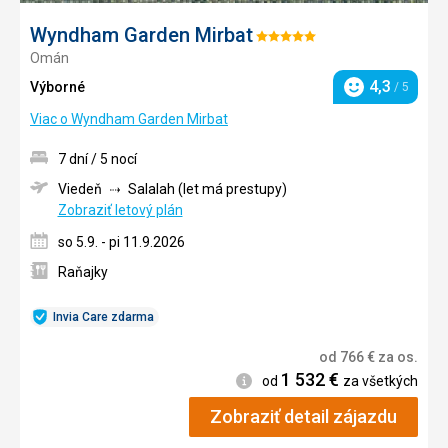
Wyndham Garden Mirbat
Hodnotenie:
Omán
5/5
4,3
Výborné
/ 5
Hodnotenie
Viac o Wyndham Garden Mirbat
7 dní / 5 nocí
Viedeň
Salalah (let má prestupy)
Zobraziť letový plán
so 5.9. - pi 11.9.2026
Raňajky
Invia Care zdarma
od
766
€
za os.
1 532
€
Informácie
od
za všetkých
Zobraziť detail zájazdu