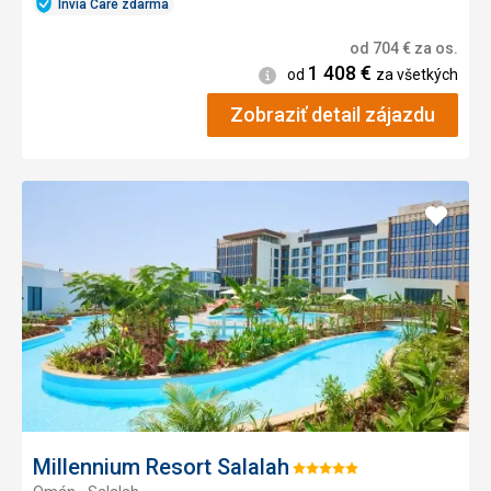
Invia Care zdarma
od
704
€
za os.
1 408
€
Informácie
od
za všetkých
Zobraziť detail zájazdu
Pridať
do
obľúb
Millennium Resort Salalah
Hodnotenie: