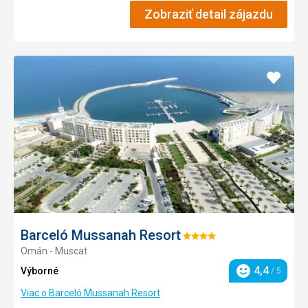
Zobraziť detail zájazdu
Pridať
do
obľúb
Barceló Mussanah Resort
Hodnotenie:
Omán - Muscat
4/5
4,4
Výborné
/ 5
Hodnotenie
Viac o Barceló Mussanah Resort