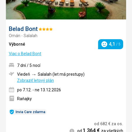
Belad Bont
Hodnotenie:
Omán - Salalah
4/5
4,1
Výborné
/ 5
Hodnotenie
Viac o Belad Bont
7 dní / 5 nocí
Viedeň
Salalah (let má prestupy)
Zobraziť letový plán
po 7.12. - ne 13.12.2026
Raňajky
Invia Care zdarma
od
682
€
za os.
1 364
€
Informácie
od
za všetkých