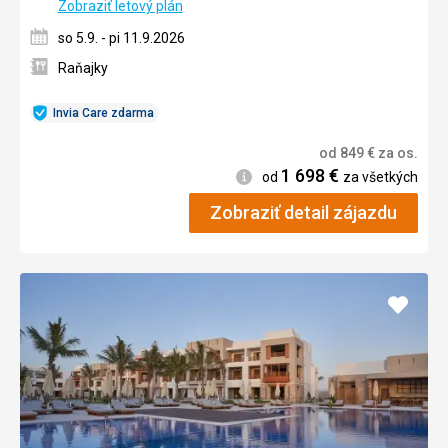
Zobraziť letový plán
so 5.9. - pi 11.9.2026
Raňajky
Invia Care zdarma
od
849
€
za os.
1 698
€
Informácie
od
za všetkých
Zobraziť detail zájazdu
Pridať
do
obľúb