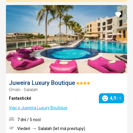
Pridať
do
obľúb
Juweira Luxury Boutique
Hodnotenie:
Omán - Salalah
4/5
4,9
Fantastické
/ 5
Hodnotenie
Viac o Juweira Luxury Boutique
7 dní / 5 nocí
Viedeň
Salalah (let má prestupy)