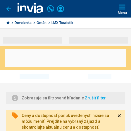
Volajte
Prihlásiť
Ísť
späť
+421
Menu
sa
2
Invia.sk
3221
Dovolenka
Omán
LMX Touristik
0491
Zobrazuje sa filtrované hľadanie
Zrušiť filter
Zavri
Ceny a dostupnosť ponúk uvedených nižšie sa
môžu meniť. Prejdite na vybraný zájazd a
skontrolujte aktuálnu cenu a dostupnosť.