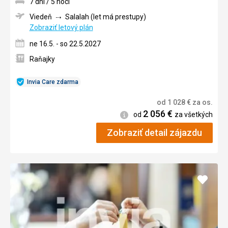
7 dní / 5 nocí
Viedeň
Salalah (let má prestupy)
Zobraziť letový plán
ne 16.5. - so 22.5.2027
Raňajky
Invia Care zdarma
od
1 028
€
za os.
2 056
€
Informácie
od
za všetkých
Zobraziť detail zájazdu
Pridať
do
obľúb