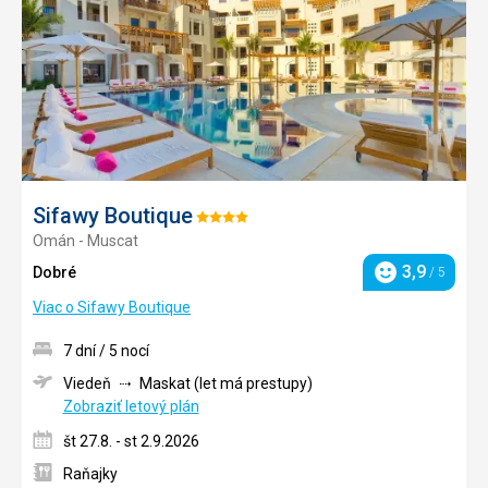
Sifawy Boutique
Hodnotenie:
Omán - Muscat
4/5
3,9
Dobré
/ 5
Hodnotenie
Viac o Sifawy Boutique
7 dní / 5 nocí
Viedeň
Maskat (let má prestupy)
Zobraziť letový plán
št 27.8. - st 2.9.2026
Raňajky