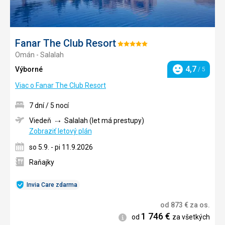
Fanar The Club Resort
Hodnotenie:
Omán - Salalah
5/5
4,7
Výborné
/ 5
Hodnotenie
Viac o Fanar The Club Resort
7 dní / 5 nocí
Viedeň
Salalah (let má prestupy)
Zobraziť letový plán
so 5.9. - pi 11.9.2026
Raňajky
Invia Care zdarma
od
873
€
za os.
1 746
€
Informácie
od
za všetkých