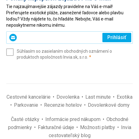
Tie najzaujímavejšie zájazdy pravidelne na Váš e-mail!
Preferujete exotické pláže, zasnežené ľadovce alebo plavbu
loďou? Vždy nájdete to, čo hľadáte. Nebojte, Váš e-mail
neposkytneme nikomu inému.
Zadajte
Prihlásiť
svoj
e-
Súhlasím so zasielaním obchodných oznámení o
mail
(povinné)
produktoch spoločnosti Invia.sk, s.r.o.
*
(povinné)
*
Cestovné kancelárie
Dovolenka
Last minute
Exotika
Parkovanie
Recenzie hotelov
Dovolenkové domy
Časté otázky
Informácie pred nákupom
Obchodné
podmienky
Fakturačné údaje
Možnosti platby
Invia
cestovateľský blog