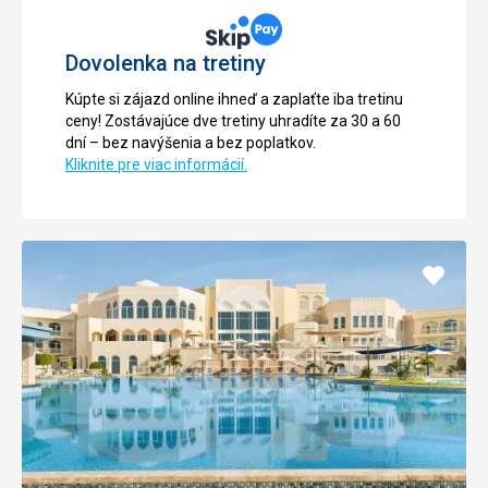
Dovolenka na tretiny
Kúpte si zájazd online ihneď a zaplaťte iba tretinu
ceny! Zostávajúce dve tretiny uhradíte za 30 a 60
dní – bez navýšenia a bez poplatkov.
Kliknite pre viac informácií.
Pridať
do
obľúb