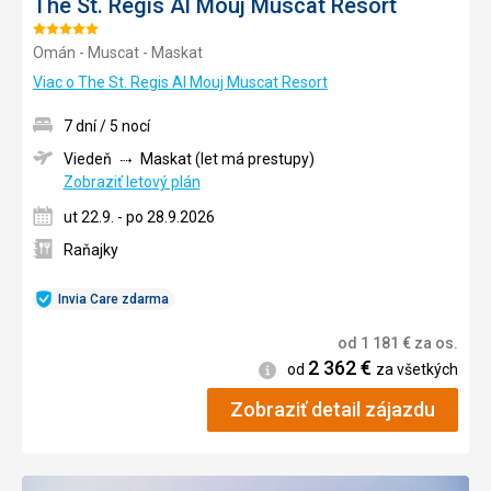
The St. Regis Al Mouj Muscat Resort
Hodnotenie:
Omán - Muscat - Maskat
5/5
Viac o The St. Regis Al Mouj Muscat Resort
7 dní / 5 nocí
Viedeň
Maskat (let má prestupy)
Zobraziť letový plán
ut 22.9. - po 28.9.2026
Raňajky
Invia Care zdarma
od
1 181
€
za os.
2 362
€
Informácie
od
za všetkých
Zobraziť detail zájazdu