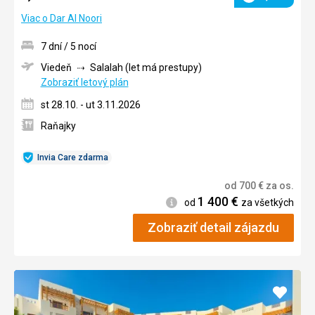
Hodnotenie
Viac o Dar Al Noori
7 dní / 5 nocí
Viedeň
Salalah (let má prestupy)
Zobraziť letový plán
st 28.10. - ut 3.11.2026
Raňajky
Invia Care zdarma
od
700
€
za os.
1 400
€
Informácie
od
za všetkých
Zobraziť detail zájazdu
Pridať
do
obľúb