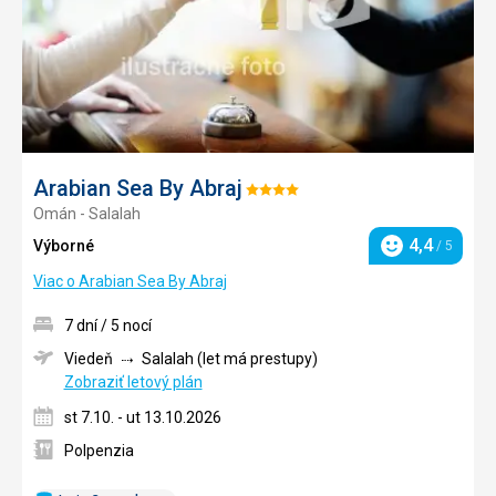
Arabian Sea By Abraj
Hodnotenie:
Omán - Salalah
4/5
4,4
Výborné
/ 5
Hodnotenie
Viac o Arabian Sea By Abraj
7 dní / 5 nocí
Viedeň
Salalah (let má prestupy)
Zobraziť letový plán
st 7.10. - ut 13.10.2026
Polpenzia