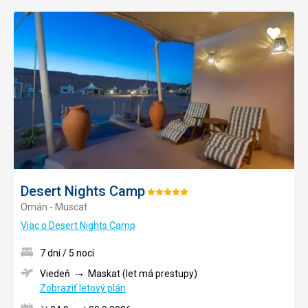
Pridať
do
obľúb
Desert Nights Camp
Hodnotenie:
Omán - Muscat
5/5
Viac o Desert Nights Camp
7 dní / 5 nocí
Viedeň
Maskat (let má prestupy)
Zobraziť letový plán