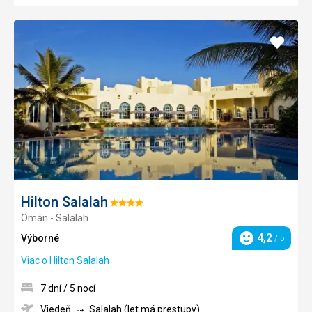
Pridať
do
obľúb
Hilton Salalah
Hodnotenie:
Omán - Salalah
4/5
4,2
Výborné
/ 5
Hodnotenie
Viac o Hilton Salalah
7 dní / 5 nocí
Viedeň
Salalah (let má prestupy)