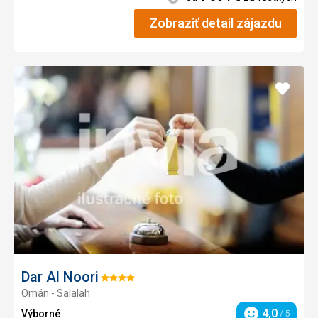
Zobraziť detail zájazdu
Pridať
do
obľúb
Dar Al Noori
Hodnotenie:
Omán - Salalah
4/5
4,0
Výborné
/ 5