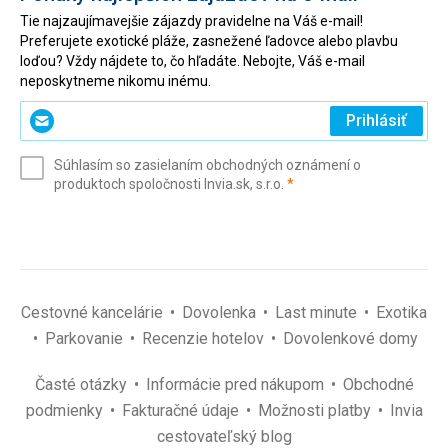
Tie najzaujímavejšie zájazdy pravidelne na Váš e-mail!
Preferujete exotické pláže, zasnežené ľadovce alebo plavbu
loďou? Vždy nájdete to, čo hľadáte. Nebojte, Váš e-mail
neposkytneme nikomu inému.
Zadajte
Prihlásiť
svoj
e-
Súhlasím so zasielaním obchodných oznámení o
mail
(povinné)
produktoch spoločnosti Invia.sk, s.r.o.
*
(povinné)
*
Cestovné kancelárie
Dovolenka
Last minute
Exotika
Parkovanie
Recenzie hotelov
Dovolenkové domy
Časté otázky
Informácie pred nákupom
Obchodné
podmienky
Fakturačné údaje
Možnosti platby
Invia
cestovateľský blog