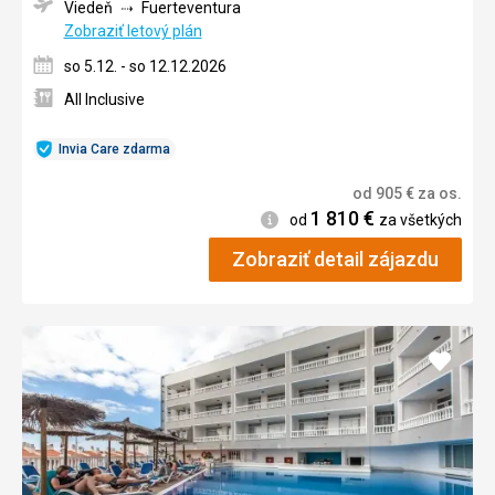
Viedeň
Fuerteventura
Zobraziť letový plán
so 5.12. - so 12.12.2026
All Inclusive
Invia Care zdarma
od
905
€
za os.
1 810
€
Informácie
od
za všetkých
Zobraziť detail zájazdu
Pridať
do
obľúb