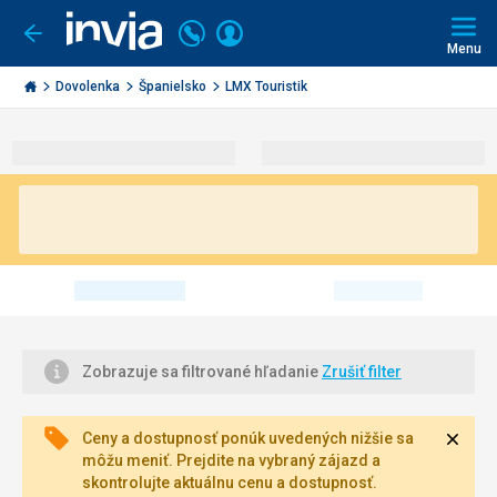
Volajte
Prihlásiť
Ísť
späť
+421
Menu
sa
2
Invia.sk
3221
Dovolenka
Španielsko
LMX Touristik
0491
Zobrazuje sa filtrované hľadanie
Zrušiť filter
Zavri
Ceny a dostupnosť ponúk uvedených nižšie sa
môžu meniť. Prejdite na vybraný zájazd a
skontrolujte aktuálnu cenu a dostupnosť.