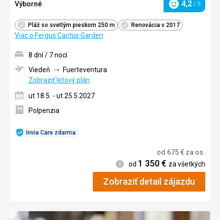
4,2
Výborné
/ 5
Hodnotenie
Pláž so svetlým pieskom 250 m
Renovácia v 2017
Viac o Fergus Cactus Garden
8 dní / 7 nocí
Viedeň
Fuerteventura
Zobraziť letový plán
ut 18.5. - ut 25.5.2027
Polpenzia
Invia Care zdarma
od
675
€
za os.
1 350
€
Informácie
od
za všetkých
Zobraziť detail zájazdu