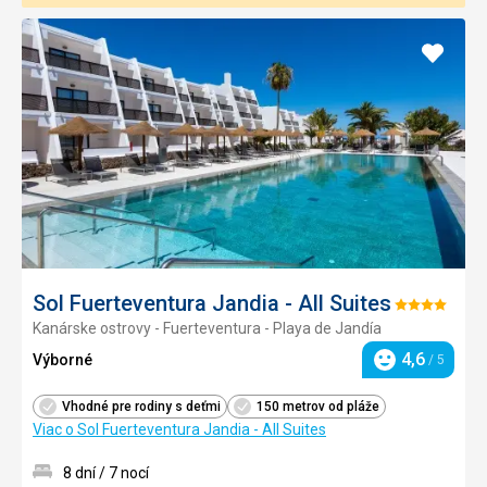
Pridať
do
obľúb
Sol Fuerteventura Jandia - All Suites
Hodnotenie:
Kanárske ostrovy - Fuerteventura - Playa de Jandía
4/5
4,6
Výborné
/ 5
Hodnotenie
Vhodné pre rodiny s deťmi
150 metrov od pláže
Viac o Sol Fuerteventura Jandia - All Suites
8 dní / 7 nocí