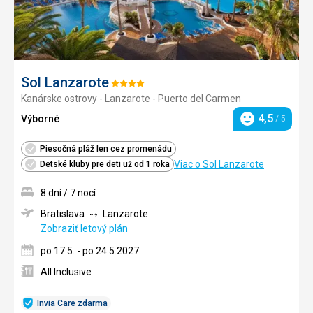
Sol Lanzarote
Hodnotenie:
Kanárske ostrovy - Lanzarote - Puerto del Carmen
4/5
4,5
Výborné
/ 5
Hodnotenie
Piesočná pláž len cez promenádu
Viac o Sol Lanzarote
Detské kluby pre deti už od 1 roka
8 dní / 7 nocí
Bratislava
Lanzarote
Zobraziť letový plán
po 17.5. - po 24.5.2027
All Inclusive
Invia Care zdarma