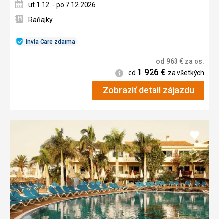
ut 1.12. - po 7.12.2026
Raňajky
Invia Care zdarma
od
963
€
za os.
1 926
€
Informácie
od
za všetkých
Zobraziť detail zájazdu
Pridať
do
obľúb