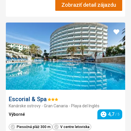
Zobraziť detail zájazdu
Pridať
do
obľúb
Escorial & Spa
Hodnotenie:
Kanárske ostrovy - Gran Canaria - Playa del Inglés
3/5
4,7
Výborné
/ 5
Hodnotenie
Piesočná pláž 300 m
V centre letoviska