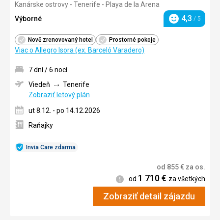
Kanárske ostrovy - Tenerife - Playa de la Arena
4/5
4,3
Výborné
/ 5
Hodnotenie
Nově zrenovovaný hotel
Prostorné pokoje
Viac o Allegro Isora (ex. Barceló Varadero)
7 dní / 6 nocí
Viedeň
Tenerife
Zobraziť letový plán
ut 8.12. - po 14.12.2026
Raňajky
Invia Care zdarma
od
855
€
za os.
1 710
€
Informácie
od
za všetkých
Zobraziť detail zájazdu