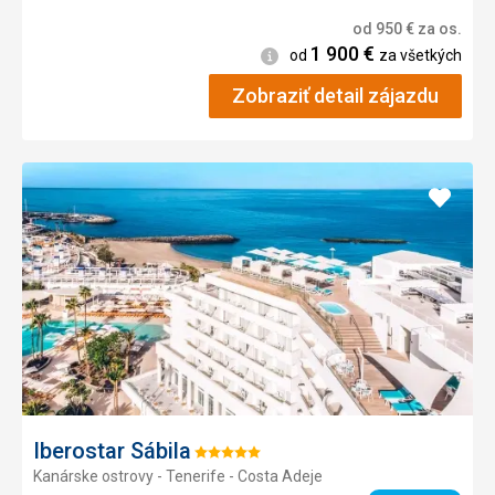
od
950
€
za os.
1 900
€
Informácie
od
za všetkých
Zobraziť detail zájazdu
Pridať
do
obľúb
Iberostar Sábila
Hodnotenie:
Kanárske ostrovy - Tenerife - Costa Adeje
5/5