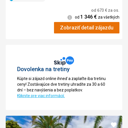
od
673
€
za os.
1 346
€
Informácie
od
za všetkých
Zobraziť detail zájazdu
Dovolenka na tretiny
Kúpte si zájazd online ihneď a zaplaťte iba tretinu
ceny! Zostávajúce dve tretiny uhradíte za 30 a 60
dní – bez navýšenia a bez poplatkov.
Kliknite pre viac informácií.
Pridať
do