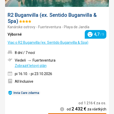
R2 Buganvilla (ex. Sentido Buganvilla &
Spa)
Hodnotenie:
Kanárske ostrovy - Fuerteventura - Playa de Jandía
4/5
4,7
Výborné
/ 5
Hodnotenie
Viac o R2 Buganvilla (ex. Sentido Buganvilla & Spa)
8 dní / 7 nocí
Viedeň
Fuerteventura
Zobraziť letový plán
pi 16.10. - pi 23.10.2026
All Inclusive
Invia Care zdarma
od
1 216
€
za os.
2 432
€
Informácie
od
za všetkých