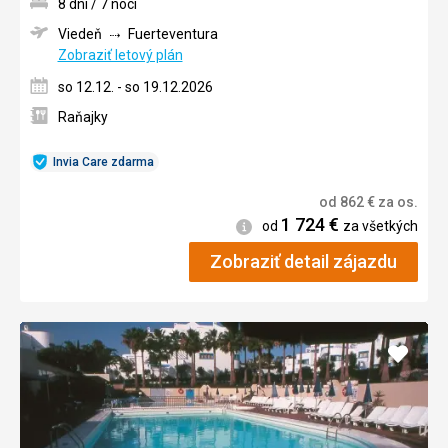
8 dní / 7 nocí
Viedeň
Fuerteventura
Zobraziť letový plán
so 12.12. - so 19.12.2026
Raňajky
Invia Care zdarma
od
862
€
za os.
1 724
€
Informácie
od
za všetkých
Zobraziť detail zájazdu
Pridať
do
obľúb