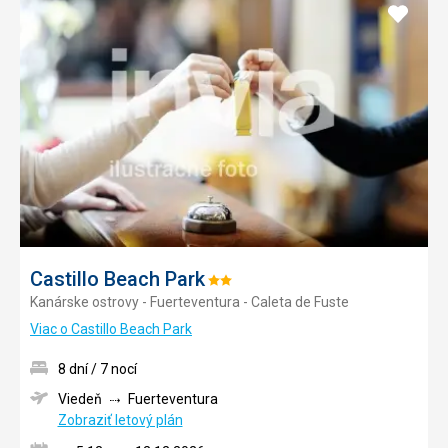
Pridať
do
obľúb
Castillo Beach Park
Hodnotenie:
Kanárske ostrovy - Fuerteventura - Caleta de Fuste
2/5
Viac o Castillo Beach Park
8 dní / 7 nocí
Viedeň
Fuerteventura
Zobraziť letový plán