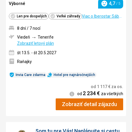
4,7
Výborné
/ 5
Hodnotenie
Viac o Iberostar Sábila
Len pre dospelých
Veľké záhrady
8 dní / 7 nocí
Viedeň
Tenerife
Zobraziť letový plán
št 13.5. - št 20.5.2027
Raňajky
Invia Care zdarma
Hotel pre najnáročnejších
od
1 117
€
za os.
2 234
€
Informácie
od
za všetkých
Zobraziť detail zájazdu
Som tu pre Vás! Naplánujte si cestu