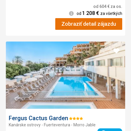
od
604
€
za os.
1 208
€
Informácie
od
za všetkých
Zobraziť detail zájazdu
Pridať
do
obľúb
Fergus Cactus Garden
Hodnotenie:
Kanárske ostrovy - Fuerteventura - Morro Jable
4/5