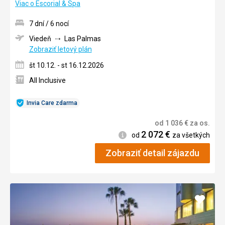
Viac o Escorial & Spa
7 dní / 6 nocí
Viedeň
Las Palmas
Zobraziť letový plán
št 10.12. - st 16.12.2026
All Inclusive
Invia Care zdarma
od
1 036
€
za os.
2 072
€
Informácie
od
za všetkých
Zobraziť detail zájazdu
Pridať
do
obľúb