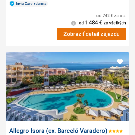
Invia Care zdarma
od
742
€
za os.
1 484
€
Informácie
od
za všetkých
Zobraziť detail zájazdu
Pridať
do
obľúb
Allegro Isora (ex. Barceló Varadero)
Hodnotenie: