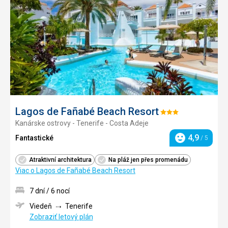
obľúb
Lagos de Fañabé Beach Resort
Hodnotenie:
Kanárske ostrovy - Tenerife - Costa Adeje
3/5
4,9
Fantastické
/ 5
Hodnotenie
Atraktivní architektura
Na pláž jen přes promenádu
Viac o Lagos de Fañabé Beach Resort
7 dní / 6 nocí
Viedeň
Tenerife
Zobraziť letový plán