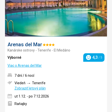
Arenas del Mar
Hodnotenie:
Kanárske ostrovy - Tenerife - El Medáno
4/5
4,3
Výborné
/ 5
Hodnotenie
Viac o Arenas del Mar
7 dní / 6 nocí
Viedeň
Tenerife
Zobraziť letový plán
ut 1.12. - po 7.12.2026
Raňajky