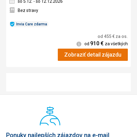
so 5.12. - so 12.12.2026
Bez stravy
Invia Care zdarma
od
455
€
za os.
910
€
Informácie
od
za všetkých
Zobraziť detail zájazdu
Ponuky najlepších zájazdov na e-mail