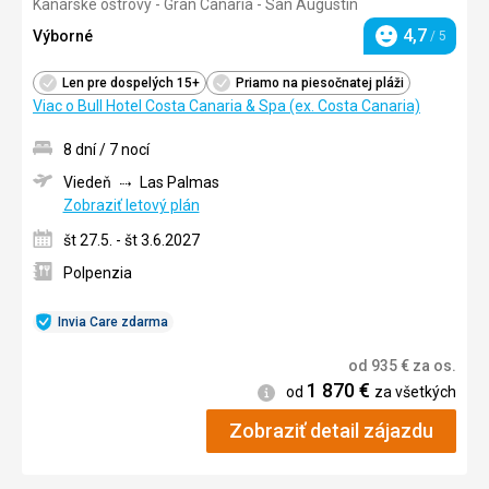
Kanárske ostrovy - Gran Canaria - San Augustín
4/5
4,7
Výborné
/ 5
Hodnotenie
Len pre dospelých 15+
Priamo na piesočnatej pláži
Viac o Bull Hotel Costa Canaria & Spa (ex. Costa Canaria)
8 dní / 7 nocí
Viedeň
Las Palmas
Zobraziť letový plán
št 27.5. - št 3.6.2027
Polpenzia
Invia Care zdarma
od
935
€
za os.
1 870
€
Informácie
od
za všetkých
Zobraziť detail zájazdu