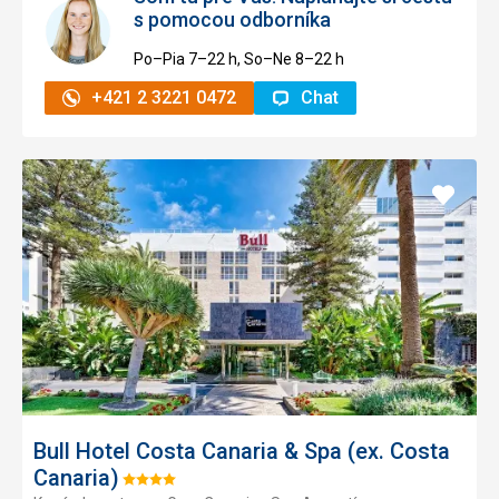
s pomocou odborníka
Po–Pia 7–⁠⁠⁠⁠⁠⁠22 h, So–Ne 8–⁠⁠⁠⁠⁠⁠22 h
+421 2 3221 0472
Chat
Pridať
do
obľúb
Bull Hotel Costa Canaria & Spa (ex. Costa
Canaria)
Hodnotenie: