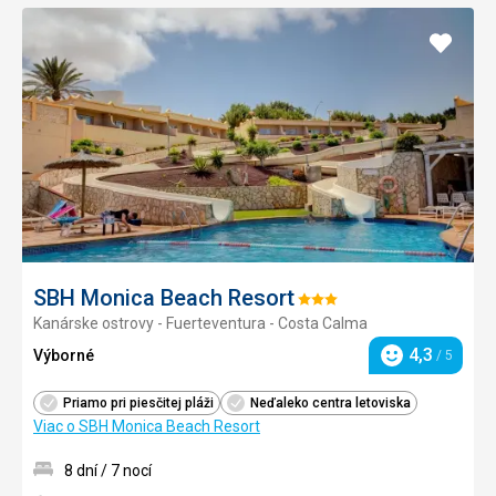
Pridať
do
obľúb
SBH Monica Beach Resort
Hodnotenie:
Kanárske ostrovy - Fuerteventura - Costa Calma
3/5
4,3
Výborné
/ 5
Hodnotenie
Priamo pri piesčitej pláži
Neďaleko centra letoviska
Viac o SBH Monica Beach Resort
8 dní / 7 nocí