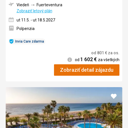
Viedeň
Fuerteventura
Zobraziť letový plán
ut 11.5. - ut 18.5.2027
Polpenzia
Invia Care zdarma
od
801
€
za os.
1 602
€
Informácie
od
za všetkých
Zobraziť detail zájazdu
Pridať
do
obľúb