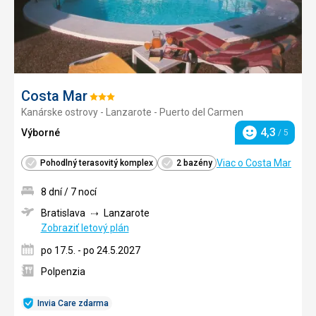
Costa Mar
Hodnotenie:
Kanárske ostrovy - Lanzarote - Puerto del Carmen
3/5
4,3
Výborné
/ 5
Hodnotenie
Viac o Costa Mar
Pohodlný terasovitý komplex
2 bazény
8 dní / 7 nocí
Bratislava
Lanzarote
Zobraziť letový plán
po 17.5. - po 24.5.2027
Polpenzia
Invia Care zdarma