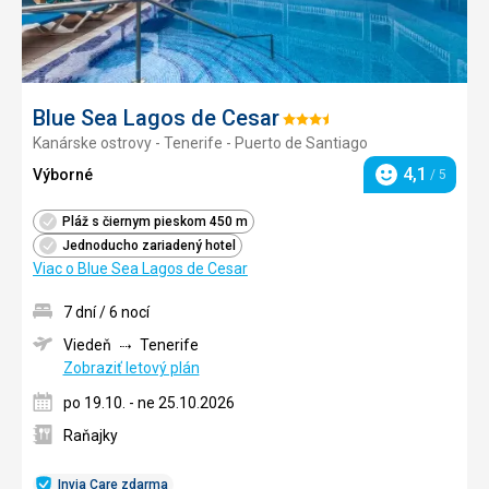
Blue Sea Lagos de Cesar
Hodnotenie:
Kanárske ostrovy - Tenerife - Puerto de Santiago
3.5/5
4,1
Výborné
/ 5
Hodnotenie
Pláž s čiernym pieskom 450 m
Jednoducho zariadený hotel
Viac o Blue Sea Lagos de Cesar
7 dní / 6 nocí
Viedeň
Tenerife
Zobraziť letový plán
po 19.10. - ne 25.10.2026
Raňajky
Invia Care zdarma