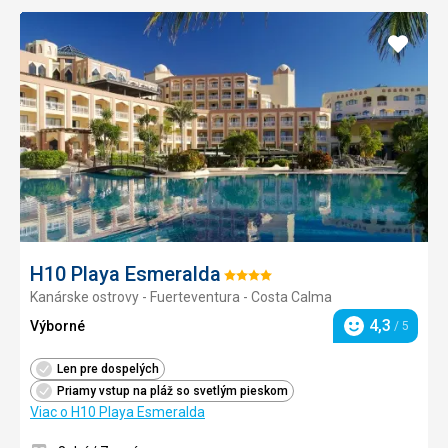
Pridať
do
obľúb
H10 Playa Esmeralda
Hodnotenie:
Kanárske ostrovy - Fuerteventura - Costa Calma
4/5
4,3
Výborné
/ 5
Hodnotenie
Len pre dospelých
Priamy vstup na pláž so svetlým pieskom
Viac o H10 Playa Esmeralda