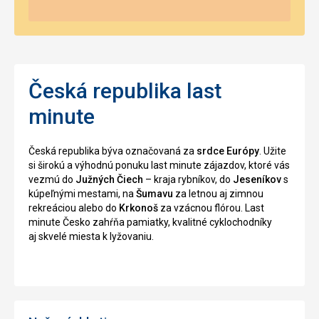
Česká republika last
minute
Česká republika býva označovaná za
srdce Európy
. Užite
si širokú a výhodnú ponuku last minute zájazdov, ktoré vás
vezmú do
Južných Čiech
– kraja rybníkov, do
Jeseníkov
s
kúpeľnými mestami, na
Šumavu
za letnou aj zimnou
rekreáciou alebo do
Krkonoš
za vzácnou flórou. Last
minute Česko zahŕňa pamiatky, kvalitné cyklochodníky
aj skvelé miesta k lyžovaniu.