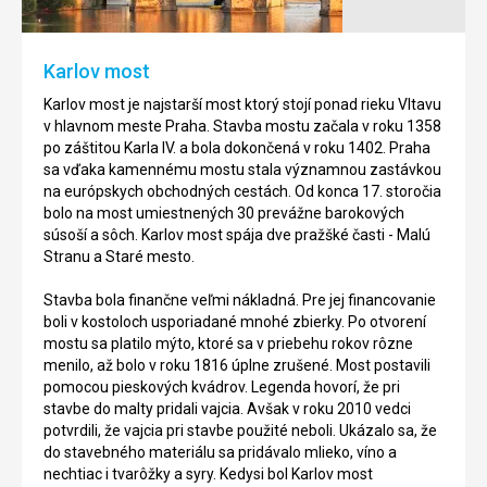
Stojí
secesných
na
stavieb
skale
v
Karlov most
nad
Prahe.
pravým
Nájdete
Karlov most je najstarší most ktorý stojí ponad rieku Vltavu
brehom
do
v hlavnom meste Praha. Stavba mostu začala v roku 1358
rieky
na
po záštitou Karla IV. a bola dokončená v roku 1402. Praha
Vltavy
Námestí
sa vďaka kamennému mostu stala významnou zastávkou
v
Republiky.
na európskych obchodných cestách. Od konca 17. storočia
časti
Využíva
bolo na most umiestnených 30 prevážne barokových
Vyšehrad
sa
súsoší a sôch. Karlov most spája dve pražšké časti - Malú
v
najmä
Stranu a Staré mesto.
Prahe.
k
Poskytuje
rekreačným
Stavba bola finančne veľmi nákladná. Pre jej financovanie
návštevníkom
účelom.
boli v kostoloch usporiadané mnohé zbierky. Po otvorení
jedno
Obecný
mostu sa platilo mýto, ktoré sa v priebehu rokov rôzne
z
dom
menilo, až bolo v roku 1816 úplne zrušené. Most postavili
najkrásnejších
bol
pomocou pieskových kvádrov. Legenda hovorí, že pri
panorám
postavený
stavbe do malty pridali vajcia. Avšak v roku 2010 vedci
starej
v
potvrdili, že vajcia pri stavbe použité neboli. Ukázalo sa, že
Európy
rokoch
do stavebného materiálu sa pridávalo mlieko, víno a
a
1905-
nechtiac i tvarôžky a syry. Kedysi bol Karlov most
odpočinok
1912.