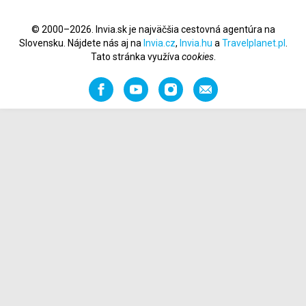
© 2000–2026. Invia.sk je najväčšia cestovná agentúra na
Slovensku. Nájdete nás aj na
Invia.cz
,
Invia.hu
a
Travelplanet.pl
.
Tato stránka využíva
cookies
.
Facebook
YouTube
Instagram
Odporučiť