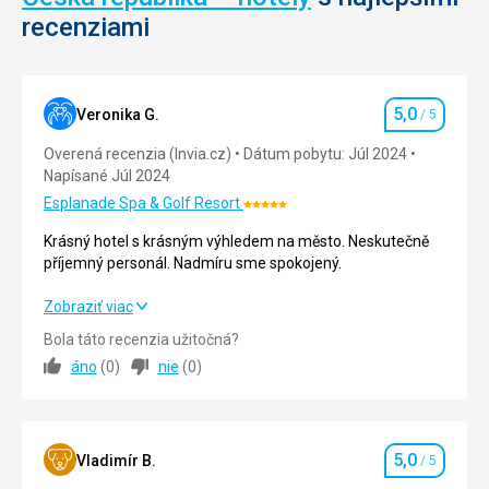
založil
bola
recenziami
knieža
rezidencia
Krok
českých
v
kráľov.
10.
Tento
storočí
komplex
5,0
Veronika G.
/ 5
Hodnotenie
a
nechal
Overená recenzia (Invia.cz)
Dátum pobytu: Júl 2024
v
vybudovať
Napísané Júl 2024
11.
v
storočí
14.
Esplanade Spa & Golf Resort
Hodnotenie:
sa
storočí
5/5
Krásný hotel s krásným výhledem na město. Neskutečně
tam
Václav
příjemný personál. Nadmíru sme spokojený.
usídlil
IV.
král
Na
Krásný hotel s krásným výhledem na město. Neskutečně
Zobraziť viac
Vratislav
počiatku
příjemný personál. Nadmíru sme spokojený.
II.
20.
Bola táto recenzia užitočná?
Pri
storočia
áno
(
0
)
nie
(
0
)
Strava
5,0
/ 5
kostoole
boli
sv.
budovy
Ubytovanie
5,0
/ 5
Petra
v
a
areáli
5,0
Okolie
5,0
/ 5
Pavla
Vladimír B.
zbúrane.
/ 5
Hodnotenie
bola
Dom