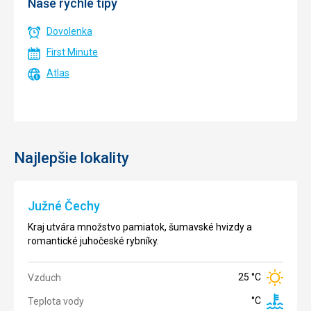
Naše rýchle tipy
Dovolenka
First Minute
Atlas
Najlepšie lokality
Južné Čechy
Jeseníky
Južná
Kraj utvára množstvo pamiatok, šumavské hvizdy a
Morava
romantické juhočeské rybníky.
Pohorie
Jeseníky
Metropolou
25 °C
Vzduch
pokrýva
kraja je
°C
severnú
Teplota vody
Brno,