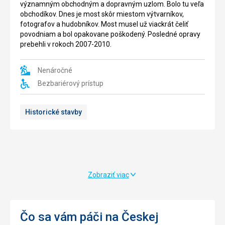
významným obchodným a dopravným uzlom. Bolo tu veľa
v
Na
obchodíkov. Dnes je most skôr miestom výtvarníkov,
parkoch.
jeho
fotografov a hudobníkov. Most musel už viackrát čeliť
Od
výstavbe
povodniam a bol opakovane poškodený. Posledné opravy
roku
sa
prebehli v rokoch 2007-2010.
1962
pričinili
je
významní
sadmi
maliari
Nenáročné
skrášlený
a
Bezbariérový prístup
vyšehradský
sochári,
areál
napr.
národnou
Mikoláš
Historické stavby
kultúrnou
Aleš,
pamiatkou.
Karel
V
Novák
areále
i
môžete
Alfons
navštíviť:
Mucha.
Zobraziť viac
Staré
Interiér
purkrabstvo,
tvorí
Galériu,
niekoľko
Tehlovú
siení
Čo sa vám páči na Českej
bránu,
(najväčšia