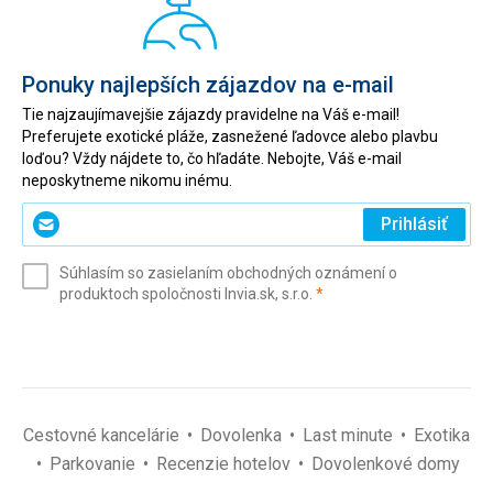
Ponuky najlepších zájazdov na e-mail
Tie najzaujímavejšie zájazdy pravidelne na Váš e-mail!
Preferujete exotické pláže, zasnežené ľadovce alebo plavbu
loďou? Vždy nájdete to, čo hľadáte. Nebojte, Váš e-mail
neposkytneme nikomu inému.
Zadajte
Prihlásiť
svoj
e-
Súhlasím so zasielaním obchodných oznámení o
mail
(povinné)
produktoch spoločnosti Invia.sk, s.r.o.
*
(povinné)
*
Cestovné kancelárie
Dovolenka
Last minute
Exotika
Parkovanie
Recenzie hotelov
Dovolenkové domy