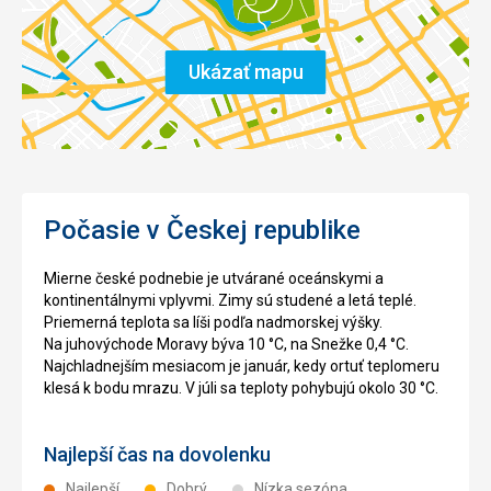
Ukázať mapu
Počasie v Českej republike
Mierne české podnebie je utvárané oceánskymi a
kontinentálnymi vplyvmi. Zimy sú studené a letá teplé.
Priemerná teplota sa líši podľa nadmorskej výšky.
Na juhovýchode Moravy býva 10 °C, na Snežke 0,4 °C.
Najchladnejším mesiacom je január, kedy ortuť teplomeru
klesá k bodu mrazu. V júli sa teploty pohybujú okolo 30 °C.
Najlepší čas na dovolenku
Najlepší
Dobrý
Nízka sezóna