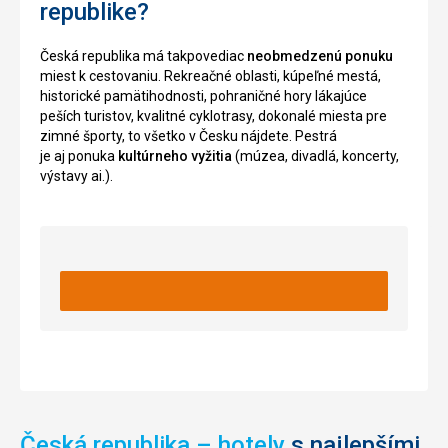
republike?
Gotický
je
sklep,
Smetanová
Kasematy
sieň).
Česká republika má takpovediac
neobmedzenú ponuku
so
Usporiadavajú
miest k cestovaniu. Rekreačné oblasti, kúpeľné mestá,
sálom
sa
historické pamätihodnosti, pohraničné hory lákajúce
Gorlice,
tu
peších turistov, kvalitné cyklotrasy, dokonalé miesta pre
letnú
koncerty,
zimné športy, to všetko v Česku nájdete. Pestrá
scénu,
výstavy
je aj ponuka
kultúrneho vyžitia
(múzea, divadlá, koncerty,
cintorín
a
výstavy ai.).
Slavín,
ďalšie
Vyšehradský
spoločenské
cintorín
akcie.
a
V
baziliku
budove
sv.
nájdete
Petra
i
a
reštaurácie
Pavla.
a
kaviarne.
Podľa
povesti
Predtým
ho
tu
Česká republika – hotely
s najlepšími