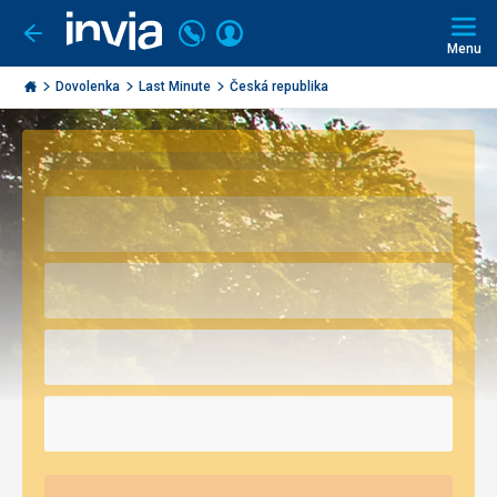
Volajte
Prihlásiť
Ísť
späť
+421
Menu
sa
2
Invia.sk
3221
Dovolenka
Last Minute
Česká republika
0491