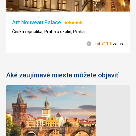
od
od
140
€
135
€
za os.
za os.
Art Nouveau Palace
Hodnotenie:
5/5
Česká republika, Praha a okolie, Praha
Informácie
od
711
€
za os.
Aké zaujímavé miesta môžete objaviť
Vyšehrad
Obecný
dom
Pevnosť
Vyšehrad-
Jedna
historické
z
hradisko.
najznámejších