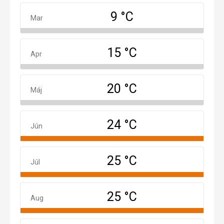
9 °C
Marec
Mar
15 °C
Apríl
Apr
20 °C
Máj
Máj
24 °C
Jún
Jún
25 °C
Júl
Júl
25 °C
August
Aug