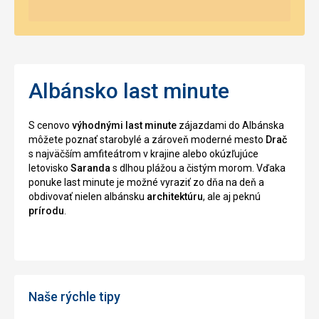
Albánsko last minute
S cenovo
výhodnými last minute
zájazdami do Albánska
môžete poznať starobylé a zároveň moderné mesto
Drač
s najväčším amfiteátrom v krajine alebo okúzľujúce
letovisko
Saranda
s dlhou plážou a čistým morom. Vďaka
ponuke last minute je možné vyraziť zo dňa na deň a
obdivovať nielen albánsku
architektúru
, ale aj peknú
prírodu
.
Naše rýchle tipy