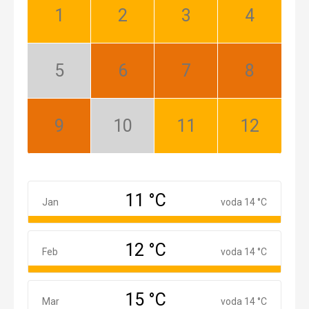
Január:
Február:
Marec:
Apríl:
Dobrý
Dobrý
Dobrý
Dobrý
Máj:
Jún:
Júl:
August:
Nízka
Najlepší
Najlepší
Najlepší
sezóna
September:
Október:
November:
December:
Najlepší
Nízka
Dobrý
Dobrý
sezóna
11 °C
Január
Jan
voda 14 °C
12 °C
Február
Feb
voda 14 °C
15 °C
Marec
Mar
voda 14 °C