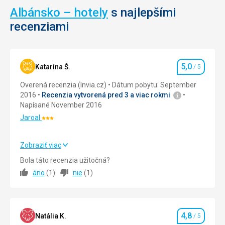
tiež
Vnútri
Albánsko – hotely
s najlepšími
požičať
amfiteátru
recenziami
vodné
sa
bicykle,
nachádza
alebo
schodisko
motorové
a
5,0
Katarína Š.
/ 5
člny,
galérie
Hodnotenie
ak
na
Overená recenzia (Invia.cz)
Dátum pobytu: September
sa
rôznych
2016
Recenzia vytvorená pred 3 a viac rokmi
návštevníci
poschodiach;
Napísané November 2016
chcú
zachovala
Jaroal
pozrieť
sa
Hodnotenie:
aj
dokonca
3/5
na
aj
Zobraziť viac
niektoré
kaplnka
Strava
5,0
/ 5
zo
s
Bola táto recenzia užitočná?
vzdialenejších
ranokresťanskou
áno
(
1
)
nie
(
1
)
Ubytovanie
5,0
/ 5
ostrovov.
mozaikou.
Okolie
5,0
/ 5
Nenáročné
Nenáročné
4,8
Služby
5,0
/ 5
Natália K.
/ 5
Hodnotenie