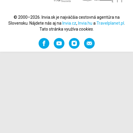
© 2000–2026. Invia.sk je najväčšia cestovná agentúra na
Slovensku. Nájdete nás aj na
Invia.cz
,
Invia.hu
a
Travelplanet.pl
.
Tato stránka využíva
cookies
.
Facebook
YouTube
Instagram
Odporučiť