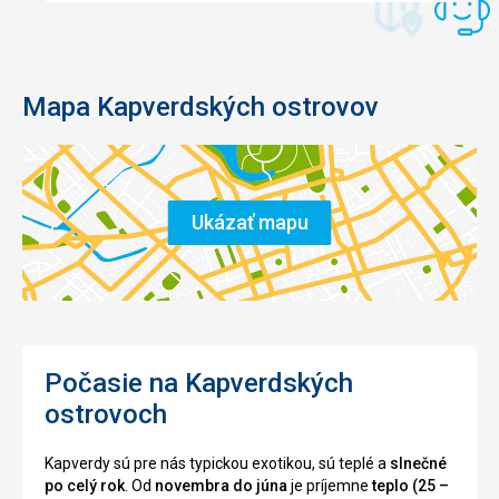
Mapa Kapverdských ostrovov
Ukázať mapu
Počasie na Kapverdských
ostrovoch
Kapverdy sú pre nás typickou exotikou, sú teplé a
slnečné
po celý rok
. Od
novembra do júna
je príjemne
teplo (25 –