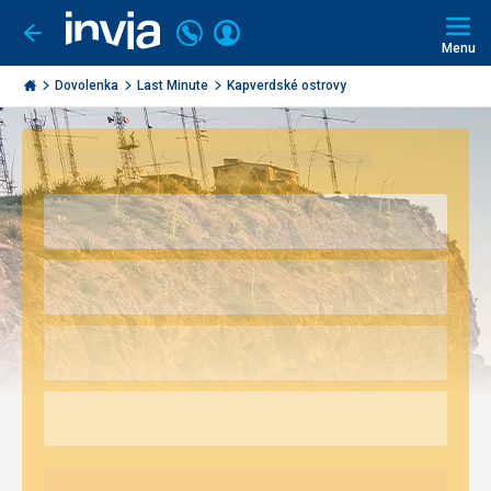
Volajte
Prihlásiť
Ísť
späť
+421
Menu
sa
2
Invia.sk
3221
Dovolenka
Last Minute
Kapverdské ostrovy
0491