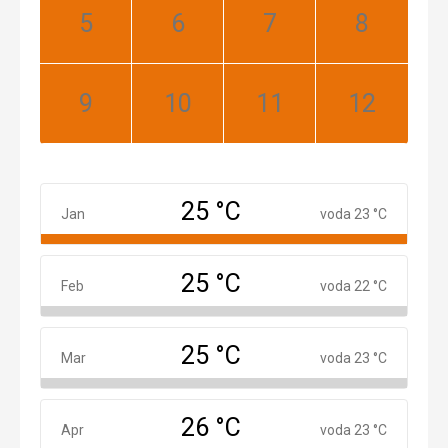
Máj:
Jún:
Júl:
August:
Najlepší
Najlepší
Najlepší
Najlepší
September:
Október:
November:
December:
Najlepší
Najlepší
Najlepší
Najlepší
25 °C
Január
Jan
voda 23 °C
25 °C
Február
Feb
voda 22 °C
25 °C
Marec
Mar
voda 23 °C
26 °C
Apríl
Apr
voda 23 °C