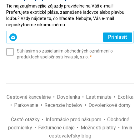
Tie najzaujímavejšie zájazdy pravidelne na Váš e-mail!
Preferujete exotické pláže, zasnežené ľadovce alebo plavbu
loďou? Vždy nájdete to, čo hľadáte. Nebojte, Váš e-mail
neposkytneme nikomu inému.
Zadajte
Prihlásiť
svoj
e-
Súhlasím so zasielaním obchodných oznámení o
mail
(povinné)
produktoch spoločnosti Invia.sk, s.r.o.
*
(povinné)
*
Cestovné kancelárie
Dovolenka
Last minute
Exotika
Parkovanie
Recenzie hotelov
Dovolenkové domy
Časté otázky
Informácie pred nákupom
Obchodné
podmienky
Fakturačné údaje
Možnosti platby
Invia
cestovateľský blog