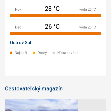
28 °C
November
Nov
voda 26 °C
26 °C
December
Dec
voda 25 °C
Ostrov Sal
Najlepší
Dobrý
Nízka sezóna
Cestovateľský magazín