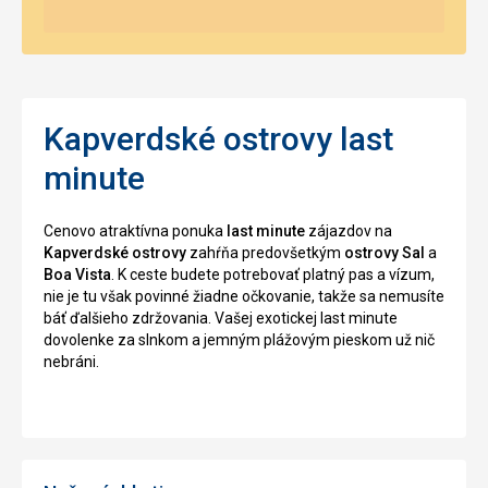
Kapverdské ostrovy last
minute
Cenovo atraktívna ponuka
last minute
zájazdov na
Kapverdské ostrovy
zahŕňa predovšetkým
ostrovy Sal
a
Boa Vista
. K ceste budete potrebovať platný pas a vízum,
nie je tu však povinné žiadne očkovanie, takže sa nemusíte
báť ďalšieho zdržovania. Vašej exotickej last minute
dovolenke za slnkom a jemným plážovým pieskom už nič
nebráni.