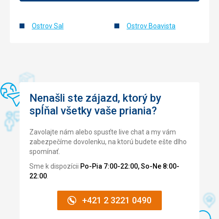
obsluha nápojů jinak výběr z rautových stolů. Obsluha vždy
v
milá, usměvavá. Obsluhovali i u bazénu - roznášeli pití,
skupinkách
uklízeli po zákaznících... Prostě full servis.
so
Ostrov Sal
Ostrov Boavista
6
Táto recenzia bola preložená automaticky pomocou
až
Google Translate
16
návštevníkmi.
Nenáročné
Nenašli ste zájazd, ktorý by
spĺňal všetky vaše priania?
Príroda
Zavolajte nám alebo spusťte live chat a my vám
zabezpečíme dovolenku, na ktorú budete ešte dlho
spomínať.
Sme k dispozícii
Po-Pia 7:00-22:00, So-Ne 8:00-
22:00
.
+421 2 3221 0490