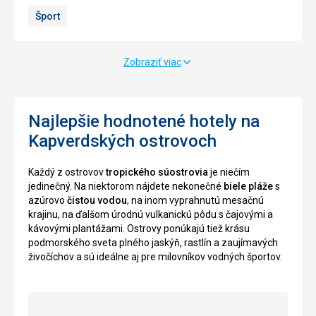
stále
sa
Šport
k
nachádza
ich
uprostred
lovu
neobvyklej
pre
krajiny,
Zobraziť viac
ľudskú
je
potrebu.
neďaleko
Pozorovanie
pobrežia,
korytnačiek
Najlepšie hodnotené hotely na
a
turistami
preto
Kapverdských ostrovoch
môže
sa
prispieť
ju
Každý z ostrovov
tropického súostrovia
je niečím
k
môžete
jedinečný. Na niektorom nájdete nekonečné
biele pláže
s
ich
z
azúrovo
čistou vodou
, na inom vyprahnutú mesačnú
ochrane,
pláže
krajinu, na ďalšom úrodnú vulkanickú pôdu s čajovými a
časť
detailne
kávovými plantážami. Ostrovy ponúkajú tiež krásu
výnosu
prehliadnúť.
podmorského sveta plného jaskýň, rastlín a zaujímavých
s
Zaujímava
živočíchov a sú ideálne aj pre milovníkov vodných športov.
prehliadiek
je
je
cesta
použitá
i
na
k
progrmay
vraku-