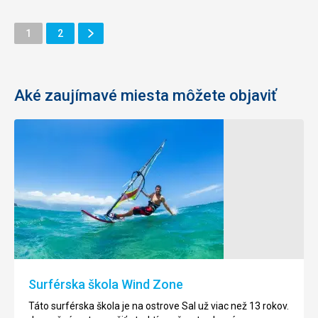
Ďalšie
Stránka
Stránka
1
2
Stránka
Aké zaujímavé miesta môžete objaviť
Vrak
Pozorovanie
lode
korytnačiek
Cabo
Kvapederské
Santa
ostrovy
Maria
predstavujú
lokalitu,
V
kde
roku
hniezdi
1968
Surférska škola Wind Zone
tretia
stroskotala
najväčšia
na
Táto surférska škola je na ostrove Sal už viac než 13 rokov.
populácia
pobreží