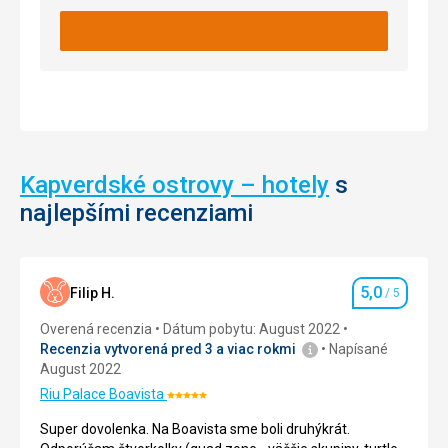
ochrany
Na
rastlín
pobrežie
a
sa
živočíchov
dá
v
dostať
meste
terénnym
Cabo
vozidlom,
Verde.
alebo
Kapverdské ostrovy – hotely
s
pešo
Karety
z
najlepšími recenziami
je
mesta
možné
Sal
sledovať
Rei,
vždy
po
5,0
Filip H.
/ 5
v
rôznych
Hodnotenie
noci
cestičkách-
Overená recenzia
Dátum pobytu: August 2022
od
Cesta
Recenzia vytvorená pred 3 a viac rokmi
Napísané
začiatku
pešo
August 2022
júla
trvá
Riu Palace Boavista
do
asi
Hodnotenie:
polovičky
hodinu
5/5
Super dovolenka. Na Boavista sme boli druhýkrát.
októbra.
a