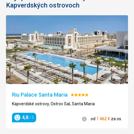
Kapverdských ostrovoch
Riu Palace Santa Maria
Hodnotenie:
5/5
Kapverdské ostrovy, Ostrov Sal, Santa Maria
4,8
/ 5
Informácie
od
1 462
€
za os.
Hodnotenie