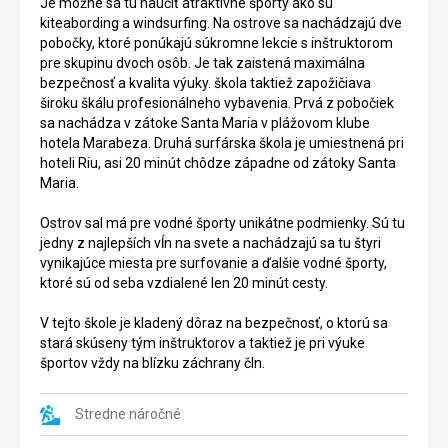
Je možné sa tu naučiť atraktívne športy ako sú
karety
Boa
kiteabording a windsurfing. Na ostrove sa nachádzajú dve
obecne
Esperança
pobočky, ktoré ponúkajú súkromne lekcie s inštruktorom
na
transportná
pre skupinu dvoch osôb. Je tak zaistená maximálna
svete,
loď
bezpečnosť a kvalita výuky. škola taktiež zapožičiava
hneď
Cabo
široku škálu profesionálneho vybavenia. Prvá z pobočiek
po
Santa
sa nachádza v zátoke Santa Maria v plážovom klube
Ománe
Maria.
hotela Marabeza. Druhá surfárska škola je umiestnená pri
a
O
hoteli Riu, asi 20 minút chôdze západne od zátoky Santa
juhovýchodnej
viac
Maria.
USA.
než
I
40
Ostrov sal má pre vodné športy unikátne podmienky. Sú tu
preto,
rokov
jedny z najlepších vĺn na svete a nachádzajú sa tu štyri
že
neskôskor
vynikajúce miesta pre surfovanie a ďalšie vodné športy,
sú
sa
ktoré sú od seba vzdialené len 20 minút cesty.
karety
z
chránené
vraku
V tejto škole je kladený dôraz na bezpečnosť, o ktorú sa
miestnými
stala
stará skúseny tým inštruktorov a taktiež je pri výuke
i
jedna
športov vždy na blízku záchrany čln.
medzinárodnými
z
právnymi
atrakcií
predpismy
Stredne náročné
ostorva.
dochádza
Vrak