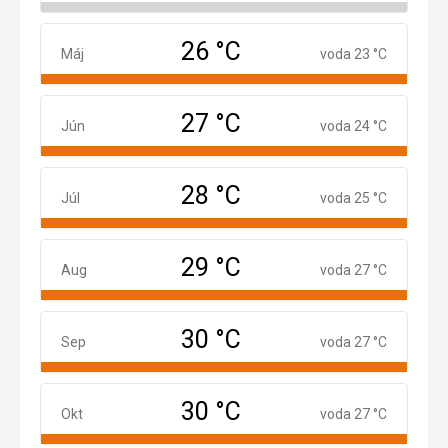
26 °C
Máj
Máj
voda 23 °C
27 °C
Jún
Jún
voda 24 °C
28 °C
Júl
Júl
voda 25 °C
29 °C
August
Aug
voda 27 °C
30 °C
September
Sep
voda 27 °C
30 °C
Október
Okt
voda 27 °C