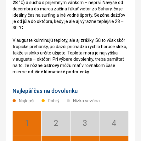
28 °C)
a sucho s príjemným vánkom – neprší. Navyše od
decembra do marca začína fúkať vietor zo Sahary, čo je
ideálny čas na surfing a iné vodné športy. Sezóna dažďov
je od júla do októbra, kedy je ale aj výrazne teplejšie 28 –
30 °C.
V auguste kulminujú teploty, ale aj zrážky. Sú to však skôr
tropické prehánky, po daždi prichádza rýchlo horúce slnko,
takže si slnko určite užijete. Teplota mora je najvyššia
v auguste – októbri. Pri výbere dovolenky, treba pamätať
na to, že
rôzne ostrovy
môžu mať v rovnakom čase
mierne
odlišné klimatické podmienky
.
Najlepší čas na dovolenku
Najlepší
Dobrý
Nízka sezóna
Január:
Február:
Marec:
Apríl:
Najlepší
Nízka
Nízka
Nízka
sezóna
sezóna
sezóna