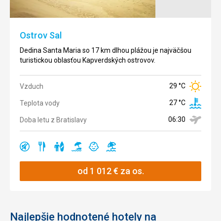
Ostrov Sal
Dedina Santa Maria so 17 km dlhou plážou je najväčšou
turistickou oblasťou Kapverdských ostrovov.
29 °C
Vzduch
27 °C
Teplota vody
06:30
Doba letu z Bratislavy
Ano
Ano
Ano
Ano
Ano
Ano
od
1 012
€
za os.
Najlepšie hodnotené hotely na