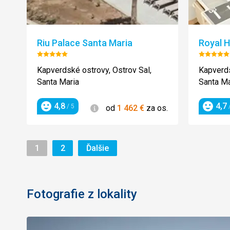
Riu Palace Santa Maria
Royal H
Hodnotenie:
Hodnot
5/5
5/5
Kapverdské ostrovy, Ostrov Sal,
Kapverds
Santa Maria
Santa Ma
4,8
4,7
Informácie
/ 5
/
od
1 462
€
za os.
Hodnotenie
Hodnot
Stránka
Stránka
Stránka
1
2
Ďalšie
Fotografie z lokality