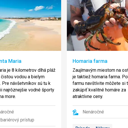
nta Maria
Homaria farma
ria je 8 kilometrov dlhá pláž
Zaujímavým miestom na ost
, čistou vodou a bielym
je taktiež homaria farma. Po
 Pre návšetvníkov sú tu k
farmu navštívite môžete si 
ii najrôznejšie vodné športy
zakúpiť kvalitné homáre za
 na more.
atraktívne ceny.
áročné
Nenáročné
bariérový prístup