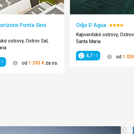
orizons Ponta Sino
Odjo D´Agua
Hodnoteni
enie:
4/5
Kapverdské ostrovy, Ostrov
ké ostrovy, Ostrov Sal,
Santa Maria
ria
4,7
Informácie
/ 5
od
1 03
Hodnotenie
Informácie
 5
od
1 393
€
za os.
enie