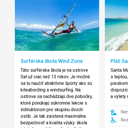
Surférska škola Wind Zone
Pláž Sa
Táto surférska škola je na ostrove
Santa Ma
Sal už viac než 13 rokov. Je možné
s teplou
sa tu naučiť atraktívne športy ako sú
pieskom.
kiteabording a windsurfing. Na
dispozíc
ostrove sa nachádzajú dve pobočky,
a výlety
ktoré ponúkajú súkromne lekcie s
inštruktorom pre skupinu dvoch
Nen
osôb. Je tak zaistená maximálna
Bez
bezpečnosť a kvalita výuky. škola