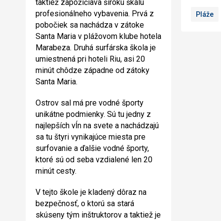
taktiež zapožičiava široku škálu
profesionálneho vybavenia. Prvá z
Pláže
pobočiek sa nachádza v zátoke
Santa Maria v plážovom klube hotela
Marabeza. Druhá surfárska škola je
umiestnená pri hoteli Riu, asi 20
minút chôdze západne od zátoky
Santa Maria.
Ostrov sal má pre vodné športy
unikátne podmienky. Sú tu jedny z
najlepších vĺn na svete a nachádzajú
sa tu štyri vynikajúce miesta pre
surfovanie a ďalšie vodné športy,
ktoré sú od seba vzdialené len 20
minút cesty.
V tejto škole je kladený dôraz na
bezpečnosť, o ktorú sa stará
skúseny tým inštruktorov a taktiež je