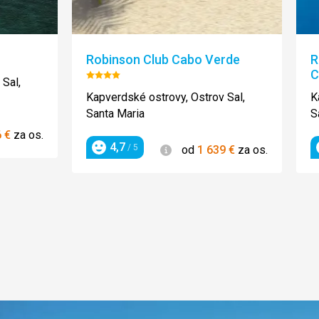
Robinson Club Cabo Verde
R
e:
C
Hodnotenie:
 Sal,
4/5
Kapverdské ostrovy, Ostrov Sal,
K
Santa Maria
S
6
€
za os.
4,7
Informácie
/ 5
od
1 639
€
za os.
Hodnotenie