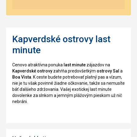
Kapverdské ostrovy last
minute
Cenovo atraktívna ponuka
last minute
zájazdov na
Kapverdské ostrovy
zahŕňa predovšetkým
ostrovy Sal
a
Boa Vista
. K ceste budete potrebovať platný pas a vízum,
nie je tu však povinné žiadne očkovanie, takže sa nemusíte
báť ďalšieho zdržovania. Vašej exotickej last minute
dovolenke za slnkom a jemným plážovým pieskom už nič
nebráni.