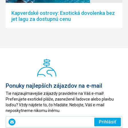
Kapverdské ostrovy: Exotická dovolenka bez
jet lagu za dostupnú cenu
Ponuky najlepších zájazdov na e-mail
Tie najzaujímavejšie zájazdy pravidelne na Váš e-mail!
Preferujete exotické pláže, zasnežené ľadovce alebo plavbu
loďou? Vždy nájdete to, čo hľadáte. Nebojte, Váš e-mail
neposkytneme nikomu inému.
Zadajte
Prihlásiť
svoj