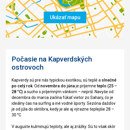
Ukázať mapu
Počasie na Kapverdských
ostrovoch
Kapverdy sú pre nás typickou exotikou, sú teplé a
slnečné
po celý rok
. Od
novembra do júna
je príjemne
teplo (25 –
28 °C)
a sucho s príjemným vánkom – neprší. Navyše od
decembra do marca začína fúkať vietor zo Sahary, čo je
ideálny čas na surfing a iné vodné športy. Sezóna dažďov
je od júla do októbra, kedy je ale aj výrazne teplejšie 28 –
30 °C.
V auguste kulminujú teploty, ale aj zrážky. Sú to však skôr