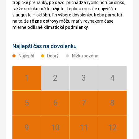
tropické prehánky, po daždi prichádza rýchlo horúce slnko,
takže si slnko určite užijete. Teplota mora je najvyššia
v auguste – októbri. Pri výbere dovolenky, treba pamätať
na to, že
rôzne ostrovy
môžu mať v rovnakom čase
mierne
odlišné klimatické podmienky
.
Najlepší čas na dovolenku
Najlepší
Dobrý
Nízka sezóna
Január:
Február:
Marec:
Apríl:
Najlepší
Nízka
Nízka
Nízka
sezóna
sezóna
sezóna
Máj:
Jún:
Júl:
August:
Najlepší
Najlepší
Najlepší
Najlepší
September:
Október:
November:
December:
Najlepší
Najlepší
Najlepší
Najlepší