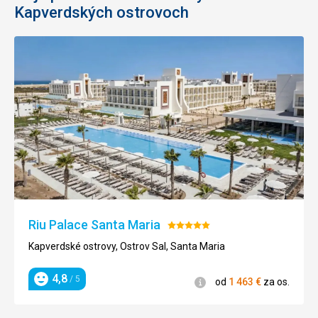
Kapverdských ostrovoch
Riu Palace Santa Maria
Hodnotenie:
5/5
Kapverdské ostrovy, Ostrov Sal, Santa Maria
4,8
/ 5
Informácie
od
1 463
€
za os.
Hodnotenie