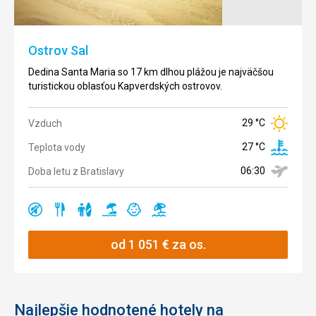
Ostrov Sal
Dedina Santa Maria so 17 km dlhou plážou je najväčšou
turistickou oblasťou Kapverdských ostrovov.
29 °C
Vzduch
27 °C
Teplota vody
06:30
Doba letu z Bratislavy
Ano
Ano
Ano
Ano
Ano
Ano
od
1 051
€
za os.
Najlepšie hodnotené hotely na