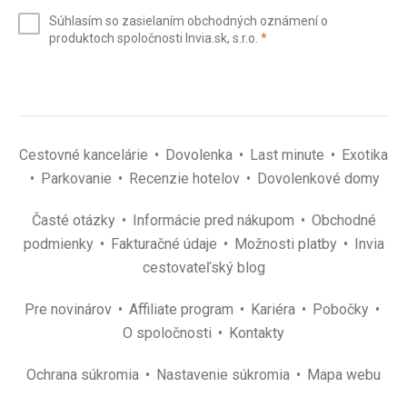
e-
Súhlasím so zasielaním obchodných oznámení o
mail
(povinné)
produktoch spoločnosti Invia.sk, s.r.o.
*
(povinné)
*
Cestovné kancelárie
Dovolenka
Last minute
Exotika
Parkovanie
Recenzie hotelov
Dovolenkové domy
Časté otázky
Informácie pred nákupom
Obchodné
podmienky
Fakturačné údaje
Možnosti platby
Invia
cestovateľský blog
Pre novinárov
Affiliate program
Kariéra
Pobočky
O spoločnosti
Kontakty
Ochrana súkromia
Nastavenie súkromia
Mapa webu