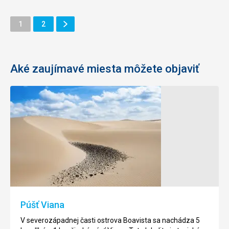
Ďalšie
Stránka
Stránka
1
2
Stránka
Aké zaujímavé miesta môžete objaviť
Kostol
Homaria
sv.
farma
Isabely
Zaujímavým
v
miestom
Sal
na
Rei
ostrove
Sal
Kostol
je
sv.
Púšť Viana
taktiež
Isabely,
homaria
ktorý
V severozápadnej časti ostrova Boavista sa nachádza 5
farma.
sa