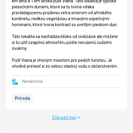
km dlhá a 1 km široká púsť Viana. Tato lokalita je typická
Pokiaľ
nachádza
piesočnými dunami, ktoré sa tu tvoria vďaka
farmu
na
prevládajúcemu prúdeniu vetra smerom od afrického
navštívite
námesti
kontinetu, riedkou vegetáciou a tmavými sopečnými
môžete
Praca
horninami, ktoré tvoria kontrast so svetlým pieskom dun.
si
de
tu
Santa
Táto lokalita sa nachádza blízko od civilizácie ale môžete
zakúpiť
Isabel
si tu užiť ozajstnú atmosféru púšte nerušenú cudzími
kvalitné
bol
zvukmy.
homáre
postavený
za
v
Púšť Viana je vhoným miestom pre peších turistou. Je
atraktívne
koloniálnom
vhodné priniesť si zo sebou vlastnú vodu s občerstvením.
ceny.
štýle.
Zdobia
Nenáročné
ho
Nenáročné
barokové
fasády
Príroda
v
Príroda
odtieňoch
Nákupy
piesku
Zobraziť viac
a
svetlo
modrej