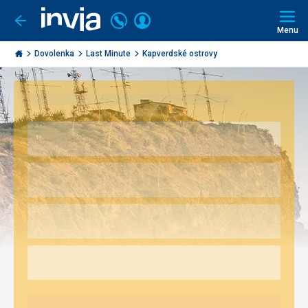
Volajte
Prihlásiť
Ísť
späť
+421
Menu
sa
2
Invia.sk
3221
Dovolenka
Last Minute
Kapverdské ostrovy
0491