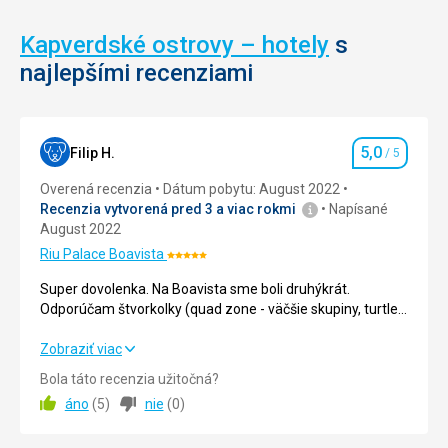
Kapverdské ostrovy – hotely
s
najlepšími recenziami
5,0
Filip H.
/ 5
Hodnotenie
Overená recenzia
Dátum pobytu: August 2022
Recenzia vytvorená pred 3 a viac rokmi
Napísané
August 2022
Riu Palace Boavista
Hodnotenie:
5/5
Super dovolenka. Na Boavista sme boli druhýkrát.
Odporúčam štvorkolky (quad zone - väčšie skupiny, turtle
rents - privátnejšie, lepšie štvorkolky) Je to rozmanitá
krajina s unikátnymi scenériami a priateľskými ľuďmi.
Super dovolenka. Na Boavista sme boli druhýkrát.
Zobraziť viac
Odporúčam štvorkolky (quad zone - väčšie skupiny, turtle
Bola táto recenzia užitočná?
rents - privátnejšie, lepšie štvorkolky) Je to rozmanitá
áno
(
5
)
nie
(
0
)
krajina s unikátnymi scenériami a priateľskými ľuďmi.