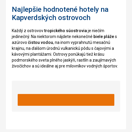
farby.
Najlepšie hodnotené hotely na
Kapverdských ostrovoch
Nenáročné
Každý z ostrovov
tropického súostrovia
je niečím
Cirkevné
jedinečný. Na niektorom nájdete nekonečné
biele pláže
s
stavby
azúrovo
čistou vodou
, na inom vyprahnutú mesačnú
krajinu, na ďalšom úrodnú vulkanickú pôdu s čajovými a
kávovými plantážami. Ostrovy ponúkajú tiež krásu
podmorského sveta plného jaskýň, rastlín a zaujímavých
živočíchov a sú ideálne aj pre milovníkov vodných športov.