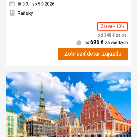
št 3.9. - so 5.9.2026
Raňajky
Zľava - 10%
od
348
€
za os.
696
€
Informácie
od
za všetkých
Zobraziť detail zájazdu
Pridať
do
obľúb