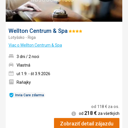
Wellton Centrum & Spa
Hodnotenie:
Lotyšsko - Riga
4/5
Viac o Wellton Centrum & Spa
3 dni / 2 noci
Vlastná
ut 1.9. - št 3.9.2026
Raňajky
Invia Care zdarma
od
118
€
za os.
218
€
Informácie
od
za všetkých
Zobraziť detail zájazdu