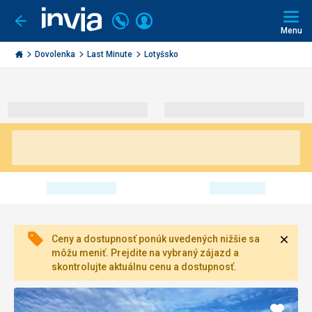
Volajte
Prihlásiť
Ísť
späť
+421
Menu
sa
2
Invia.sk
3221
Dovolenka
Last Minute
Lotyšsko
0491
Zavri
Ceny a dostupnosť ponúk uvedených nižšie sa
môžu meniť. Prejdite na vybraný zájazd a
skontrolujte aktuálnu cenu a dostupnosť.
Pridať