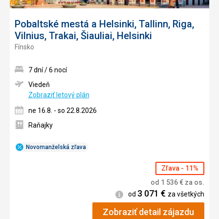
Pobaltské mestá a Helsinki, Tallinn, Riga,
Vilnius, Trakai, Šiauliai, Helsinki
Fínsko
7 dní / 6 nocí
Viedeň
Zobraziť letový plán
ne 16.8. - so 22.8.2026
Raňajky
Novomanželská zľava
Zľava - 11%
od
1 536
€
za os.
3 071
€
Informácie
od
za všetkých
Zobraziť detail zájazdu