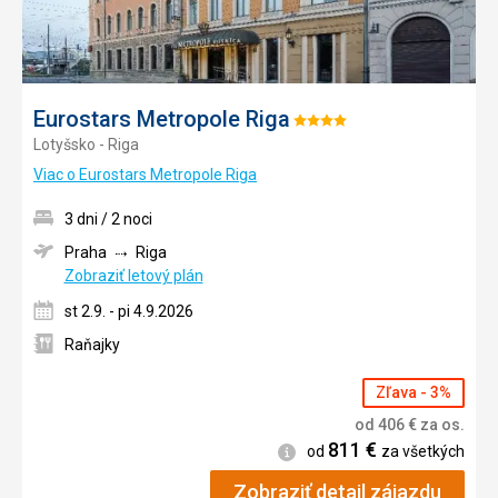
Eurostars Metropole Riga
Hodnotenie:
Lotyšsko - Riga
4/5
Viac o Eurostars Metropole Riga
3 dni / 2 noci
Praha
Riga
Zobraziť letový plán
st 2.9. - pi 4.9.2026
Raňajky
Zľava - 3%
od
406
€
za os.
811
€
Informácie
od
za všetkých
Zobraziť detail zájazdu