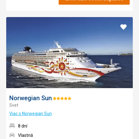
Pridať
do
obľúb
Norwegian Sun
Hodnotenie:
Svet
5/5
Viac o Norwegian Sun
8 dní
Vlastná