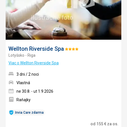
Wellton Riverside Spa
Hodnotenie:
Lotyšsko - Riga
4/5
Viac o Wellton Riverside Spa
3 dni / 2 noci
Vlastná
ne 30.8. - ut 1.9.2026
Raňajky
Invia Care zdarma
od
155
€
za os.