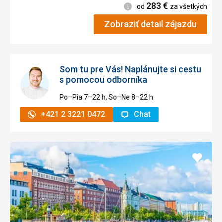
283
€
Informácie
od
za všetkých
Zobraziť detail zájazdu
Som tu pre Vás! Naplánujte si cestu
s pomocou odborníka
Po–Pia 7–⁠⁠⁠⁠⁠⁠22 h, So–Ne 8–⁠⁠⁠⁠⁠⁠22 h
+421 2 3221 0472
Chat
Pridať
do
obľúb