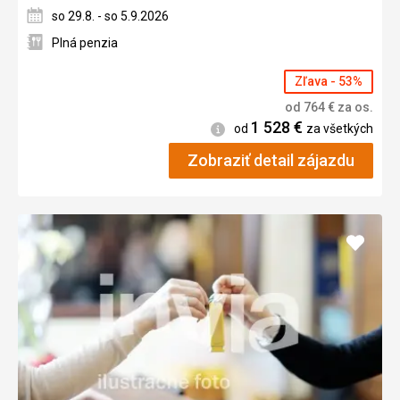
so 29.8. - so 5.9.2026
Plná penzia
Zľava - 53%
od
764
€
za os.
1 528
€
Informácie
od
za všetkých
Zobraziť detail zájazdu
Pridať
do
obľúb