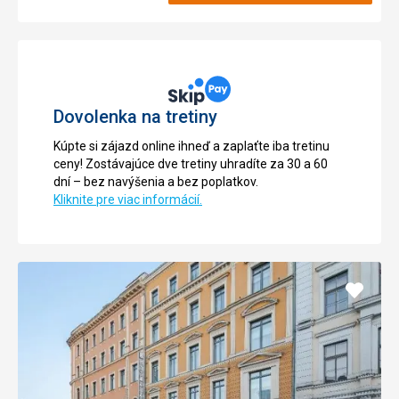
Dovolenka na tretiny
Kúpte si zájazd online ihneď a zaplaťte iba tretinu
ceny! Zostávajúce dve tretiny uhradíte za 30 a 60
dní – bez navýšenia a bez poplatkov.
Kliknite pre viac informácií.
Pridať
do
obľúb