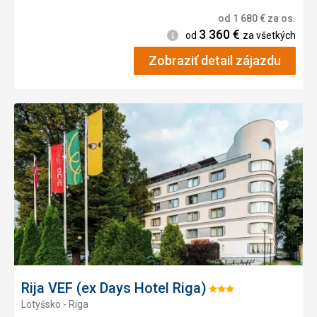
od
1 680
€
za os.
3 360
€
Informácie
od
za všetkých
Zobraziť detail zájazdu
Pridať
do
obľúb
Rija VEF (ex Days Hotel Riga)
Hodnotenie:
Lotyšsko - Riga
3/5