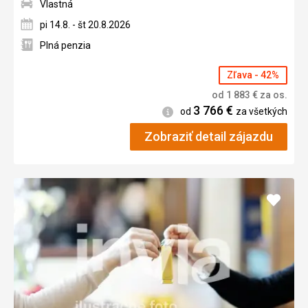
Vlastná
pi 14.8. - št 20.8.2026
Plná penzia
Zľava - 42%
od
1 883
€
za os.
3 766
€
Informácie
od
za všetkých
Zobraziť detail zájazdu
Pridať
do
obľúb