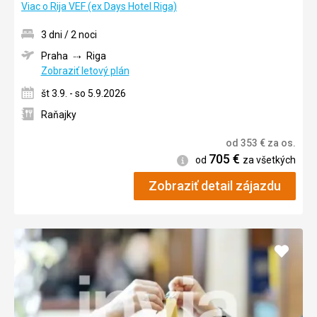
Viac o Rija VEF (ex Days Hotel Riga)
3 dni / 2 noci
Praha
Riga
Zobraziť letový plán
št 3.9. - so 5.9.2026
Raňajky
od
353
€
za os.
705
€
Informácie
od
za všetkých
Zobraziť detail zájazdu
Pridať
do
obľúb