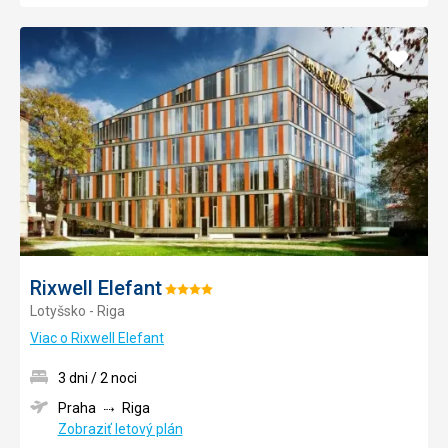
Pridať
do
obľúb
Rixwell Elefant
Hodnotenie:
Lotyšsko - Riga
4/5
Viac o Rixwell Elefant
3 dni / 2 noci
Praha
Riga
Zobraziť letový plán