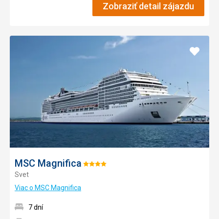
Zobraziť detail zájazdu
Pridať
do
obľúb
MSC Magnifica
Hodnotenie:
Svet
4/5
Viac o MSC Magnifica
7 dní