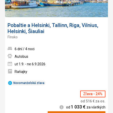
Pobaltie a Helsinki, Tallinn, Riga, Vilnius,
Helsinki, Šiauliai
Fínsko
6 dní / 4 noci
Autobus
ut 1.9. - ne 6.9.2026
Raňajky
Novomanželská zľava
Zľava - 24%
od
516
€
za os.
1 033
€
Informácie
od
za všetkých