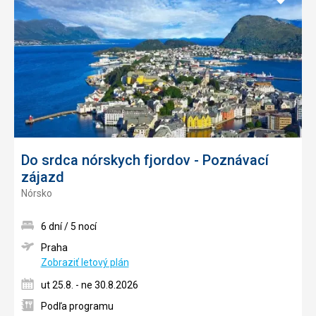
do
obľúb
Do srdca nórskych fjordov - Poznávací
zájazd
Nórsko
6 dní / 5 nocí
Praha
Zobraziť letový plán
ut 25.8. - ne 30.8.2026
Podľa programu