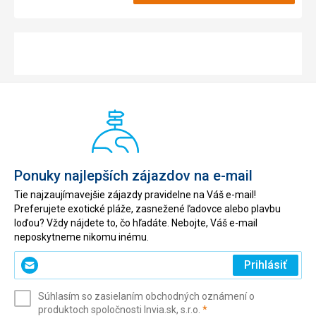
Ponuky najlepších zájazdov na e-mail
Tie najzaujímavejšie zájazdy pravidelne na Váš e-mail!
Preferujete exotické pláže, zasnežené ľadovce alebo plavbu
loďou? Vždy nájdete to, čo hľadáte. Nebojte, Váš e-mail
neposkytneme nikomu inému.
Zadajte
Prihlásiť
svoj
e-
Súhlasím so zasielaním obchodných oznámení o
mail
(povinné)
produktoch spoločnosti Invia.sk, s.r.o.
*
(povinné)
*