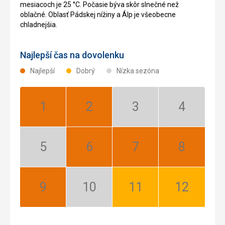
mesiacoch je 25 °C. Počasie býva skôr slnečné než
oblačné. Oblasť Pádskej nížiny a Álp je všeobecne
chladnejšia.
Najlepší čas na dovolenku
Najlepší
Dobrý
Nízka sezóna
Január:
Február:
Marec:
Apríl:
Najlepší
Najlepší
Nízka
Nízka
sezóna
sezóna
Máj:
Jún:
Júl:
August:
Nízka
Najlepší
Najlepší
Najlepší
sezóna
September:
Október:
November:
December:
Najlepší
Nízka
Dobrý
Dobrý
sezóna