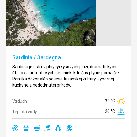
Sardínia / Sardegna
Sardínia je ostrov plný tyrkysových pláží, dramatických
útesov a autentických dediniek, kde čas plynie pomalšie.
Ponúka dokonalé spojenie talianskej kultúry, výbornej
kuchyne a nedotknutej prírody.
33 °C
Vzduch
26 °C
Teplota vody
Ano
Ano
Ano
Ano
Ano
Ano