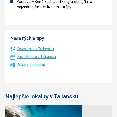
Karneval v Benátkach patrí k najfarebnejším a
najznámejším festivalom Európy
Naše rýchle tipy
Dovolenka v Taliansku
First Minute v Taliansku
Atlas v Taliansku
Najlepšie lokality v Taliansku