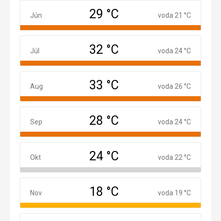
29 °C
Jún
Jún
voda 21 °C
32 °C
Júl
Júl
voda 24 °C
33 °C
August
Aug
voda 26 °C
28 °C
September
Sep
voda 24 °C
24 °C
Október
Okt
voda 22 °C
18 °C
November
Nov
voda 19 °C