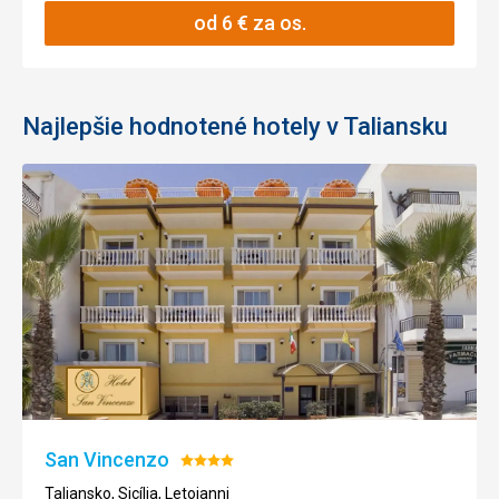
od
6
€
za os.
Najlepšie hodnotené hotely v Taliansku
San Vincenzo
Hodnotenie:
4/5
Taliansko, Sicília, Letojanni