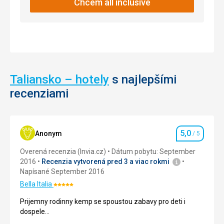
Chcem all inclusive
veže
s
cimburím.
Nenáročné
Taliansko – hotely
s najlepšími
Cirkevné
stavby
recenziami
5,0
Anonym
/ 5
Hodnotenie
Overená recenzia (Invia.cz)
Dátum pobytu: September
2016
Recenzia vytvorená pred 3 a viac rokmi
Napísané September 2016
Bella Italia
Hodnotenie:
5/5
Prijemny rodinny kemp se spoustou zabavy pro deti i
dospele...