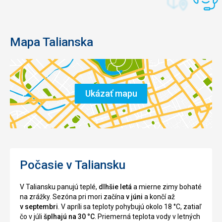
Mapa Talianska
Ukázať mapu
Počasie v Taliansku
V Taliansku panujú teplé,
dlhšie letá
a mierne zimy bohaté
na zrážky. Sezóna pri mori začína
v júni
a končí až
v septembri
. V apríli sa teploty pohybujú okolo 18 °C, zatiaľ
čo v júli
šplhajú na 30 °C
. Priemerná teplota vody v letných