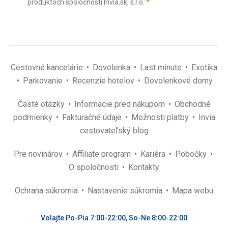
(povinné)
produktoch spoločnosti Invia.sk, s.r.o.
*
(povinné)
*
Cestovné kancelárie
Dovolenka
Last minute
Exotika
Parkovanie
Recenzie hotelov
Dovolenkové domy
Časté otázky
Informácie pred nákupom
Obchodné
podmienky
Fakturačné údaje
Možnosti platby
Invia
cestovateľský blog
Pre novinárov
Affiliate program
Kariéra
Pobočky
O spoločnosti
Kontakty
Ochrana súkromia
Nastavenie súkromia
Mapa webu
Volajte Po-Pia 7:00-22:00, So-Ne 8:00-22:00