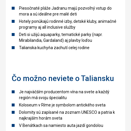
Piesočnaté pláže Jadranu majú pozvoľný vstup do
mora a sú ideálne pre malé deti
Hotely ponúkajú rodinné izby, detské kluby, animačné
programy aj all inclusive služby
Deti si užijú aquaparky, tematické parky (napr.
Mirabilandia, Gardaland) aj plavby loďou
Talianska kuchyňa zachutí celej rodine
Čo možno neviete o Taliansku
Je najväčším producentom vína na svete a každý
región má svoju špecialitu
Koloseum v Ríme je symbolom antického sveta
Dolomity sú zapísané na zoznam UNESCO a patria k
najkrajším horám sveta
V Benátkach sa namiesto auta jazdí gondolou