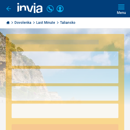
Volajte
Prihlásiť
Ísť
späť
+421
Menu
sa
2
Invia.sk
3221
Dovolenka
Last Minute
Taliansko
0491