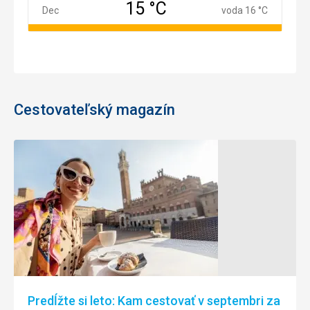
15 °C
December
Dec
voda 16 °C
Cestovateľský magazín
Predĺžte si leto: Kam cestovať v septembri za