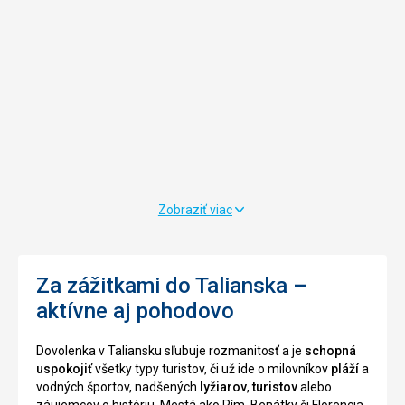
piesčité
románskeho
s
štýlu
kamienkami.
bola
Pláž
postavená
je
na
z
popud
veľkej
kráľa
časti
Rogera
skalnatá,
II
ale
.
je
v
vhodná
12.
Zobraziť viac
na
storočí
kúpanie
Jedná
a
sa
relaxovanie.
o
Za zážitkami do Talianska –
katedrálu
aktívne aj pohodovo
s
Nenáročné
najlepšie
Bezbariérový
zachovanou
Dovolenka v Taliansku sľubuje rozmanitosť a je
schopná
prístup
vnútornou
uspokojiť
všetky typy turistov, či už ide o milovníkov
pláží
a
mozaikou,
vodných športov, nadšených
lyžiarov
,
turistov
alebo
na
záujemcov o históriu. Mestá ako Rím, Benátky či Florencia