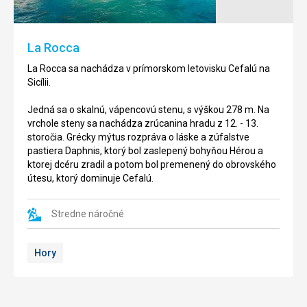
nachádza
Pána
asi
čiže
3
Duomo
La Rocca
km
di
od
Cefalú
La Rocca sa nachádza v prímorskom letovisku Cefalú na
Cefalú,
sa
Sicílii.
na
nachádza
Sicílii.
v
Jedná sa o skalnú, vápencovú stenu, s výškou 278 m. Na
prímorskom
vrchole steny sa nachádza zrúcanina hradu z 12. - 13.
Jedná
letovisku
storočia. Grécky mýtus rozpráva o láske a zúfalstve
sa
Cefalú.
pastiera Daphnis, ktorý bol zaslepený bohyňou Hérou a
piesočnatú
ktorej dcéru zradil a potom bol premenený do obrovského
pláž
Románska
útesu, ktorý dominuje Cefalú.
s
katedrála,
prímesou
ktorá
kamienkov
je
Stredne náročné
a
zmesou
more
pápežského,
Hory
je
islamského,
čisté,
byzantského
dno
a
je
normanského