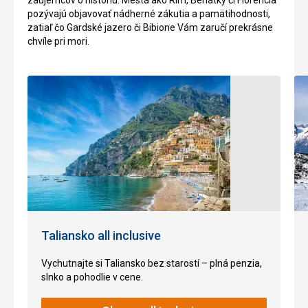
Pláže
centrálnej
pozývajú objavovať nádherné zákutia a pamätihodnosti,
apside
zatiaľ čo Gardské jazero či Bibione Vám zaručí prekrásne
katedrály
chvíle pri mori.
je
k
videniu
byzantská
mozaika
Krista
s
otvorenou
Bibliou
v
rukách.
Za
dominantu
miestnej
Taliansko all inclusive
katedrály
sa
Vychutnajte si Taliansko bez starostí – plná penzia,
považujú
slnko a pohodlie v cene.
dve
majestátne