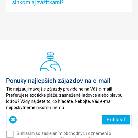
slnkom aj zážitkami?
Ponuky najlepších zájazdov na e-mail
Tie najzaujímavejšie zájazdy pravidelne na Váš e-mail!
Preferujete exotické pláže, zasnežené ľadovce alebo plavbu
loďou? Vždy nájdete to, čo hľadáte. Nebojte, Váš e-mail
neposkytneme nikomu inému.
Zadajte
Prihlásiť
svoj
e-
Súhlasím so zasielaním obchodných oznámení o
mail