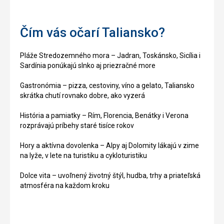
Čím vás očarí Taliansko?
Pláže Stredozemného mora – Jadran, Toskánsko, Sicília i
Sardínia ponúkajú slnko aj priezračné more
Gastronómia – pizza, cestoviny, víno a gelato, Taliansko
skrátka chutí rovnako dobre, ako vyzerá
História a pamiatky – Rím, Florencia, Benátky i Verona
rozprávajú príbehy staré tisíce rokov
Hory a aktívna dovolenka – Alpy aj Dolomity lákajú v zime
na lyže, v lete na turistiku a cykloturistiku
Dolce vita – uvoľnený životný štýl, hudba, trhy a priateľská
atmosféra na každom kroku