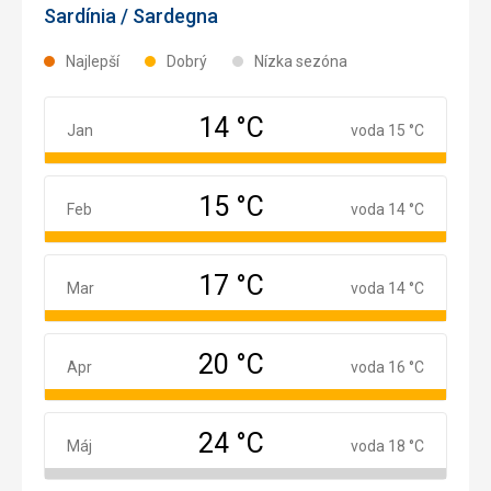
Sardínia / Sardegna
Najlepší
Dobrý
Nízka sezóna
14 °C
Január
Jan
voda 15 °C
15 °C
Február
Feb
voda 14 °C
17 °C
Marec
Mar
voda 14 °C
20 °C
Apríl
Apr
voda 16 °C
24 °C
Máj
Máj
voda 18 °C