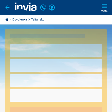
Volajte
Prihlásiť
Ísť
späť
+421
Menu
sa
2
Invia.sk
3221
Dovolenka
Taliansko
0493