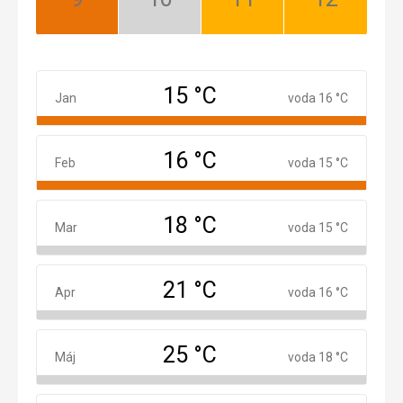
September:
Október:
November:
December:
Najlepší
Nízka
Dobrý
Dobrý
sezóna
15 °C
Január
Jan
voda 16 °C
16 °C
Február
Feb
voda 15 °C
18 °C
Marec
Mar
voda 15 °C
21 °C
Apríl
Apr
voda 16 °C
25 °C
Máj
Máj
voda 18 °C