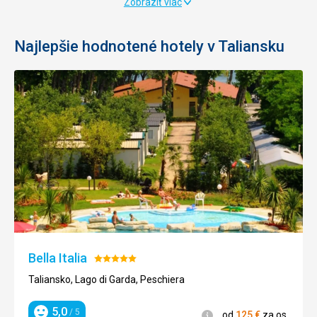
Zobraziť viac
Ano
od
Najlepšie hodnotené hotely v Taliansku
101
€
za os.
Bella Italia
Hodnotenie:
5/5
Taliansko, Lago di Garda, Peschiera
5,0
/ 5
Informácie
od
125
€
za os.