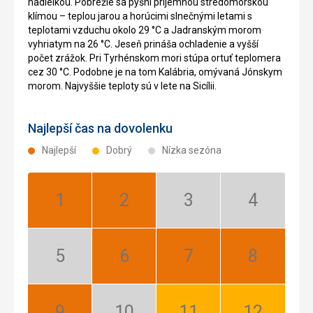
nadielkou. Pobrežie sa pyšní príjemnou stredomorskou
klímou – teplou jarou a horúcimi slnečnými letami s
teplotami vzduchu okolo 29 °C a Jadranským morom
vyhriatym na 26 °C. Jeseň prináša ochladenie a vyšší
počet zrážok. Pri Tyrhénskom mori stúpa ortuť teplomera
cez 30 °C. Podobne je na tom Kalábria, omývaná Jónskym
morom. Najvyššie teploty sú v lete na Sicílii.
Najlepší čas na dovolenku
Najlepší
Dobrý
Nízka sezóna
Január:
Február:
Marec:
Apríl:
Najlepší
Najlepší
Nízka
Nízka
sezóna
sezóna
Máj:
Jún:
Júl:
August:
Nízka
Najlepší
Najlepší
Najlepší
sezóna