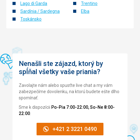
Lago di Garda
Trentino
Sardínia / Sardegna
Elba
Toskánsko
Nenašli ste zájazd, ktorý by
spĺňal všetky vaše priania?
Zavolajte nám alebo spusťte live chat a my vám
zabezpečíme dovolenku, na ktorú budete ešte dlho
spomínať.
Sme k dispozícii
Po-Pia 7:00-22:00, So-Ne 8:00-
22:00
.
+421 2 3221 0490