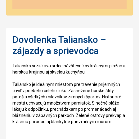
Dovolenka Taliansko –
zájazdy a sprievodca
Taliansko si získava srdce návštevníkov krásnymi plážami,
horskou krajinou aj skvelou kuchyňou.
Taliansko je ideálnym miestom pre trávenie príjemných
chvíľ v priebehu celého roku. Zasnežené horské štíty
potešia všetkých milovníkov zimných športov. Historické
mestá uchvacujú množstvom pamiatok. Slnečné pláže
lákajú k odpočinku, prechádzkam po promenádach aj
blázneniu v zábavných parkoch. Zelené ostrovy prekvapia
krásnou prírodou aj blankytne priezračným morom.