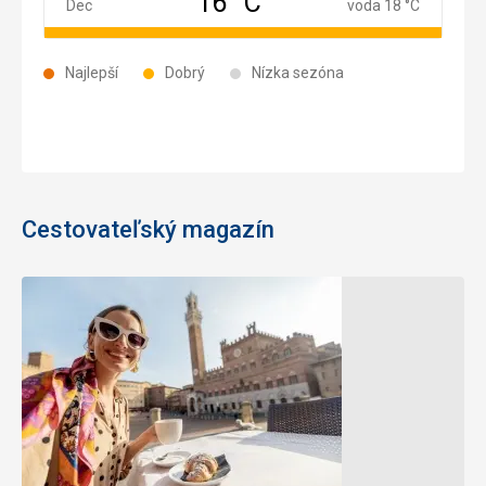
16 °C
December
Dec
voda 18 °C
Najlepší
Dobrý
Nízka sezóna
Cestovateľský magazín