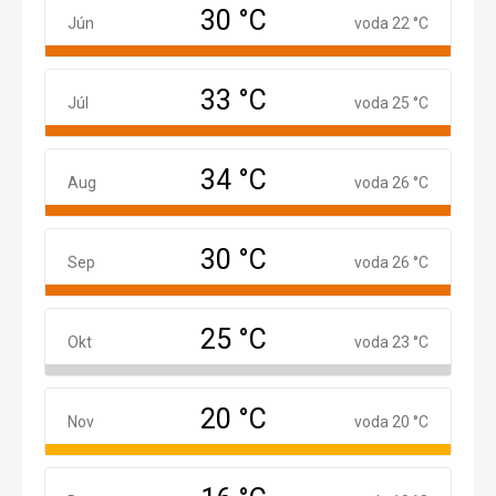
30 °C
Jún
Jún
voda 22 °C
33 °C
Júl
Júl
voda 25 °C
34 °C
August
Aug
voda 26 °C
30 °C
September
Sep
voda 26 °C
25 °C
Október
Okt
voda 23 °C
20 °C
November
Nov
voda 20 °C