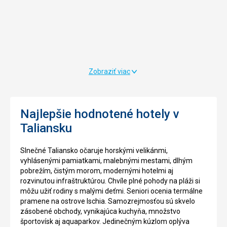
z
popud
veľkej
kráľa
časti
Rogera
skalnatá,
II
ale
.
je
v
vhodná
12.
Zobraziť viac
na
storočí
kúpanie
Jedná
a
sa
relaxovanie.
o
Najlepšie hodnotené hotely v
katedrálu
Taliansku
s
Nenáročné
najlepšie
Bezbariérový
zachovanou
Slnečné Taliansko očaruje horskými velikánmi,
prístup
vnútornou
vyhlásenými pamiatkami, malebnými mestami, dlhým
mozaikou,
pobrežím, čistým morom, modernými hotelmi aj
na
rozvinutou infraštruktúrou. Chvíle plné pohody na pláži si
Pláže
centrálnej
môžu užiť rodiny s malými deťmi. Seniori ocenia termálne
apside
pramene na ostrove Ischia. Samozrejmosťou sú skvelo
katedrály
zásobené obchody, vynikajúca kuchyňa, množstvo
je
športovísk aj aquaparkov. Jedinečným kúzlom oplýva