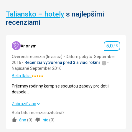
Nenáročné
Taliansko – hotely
s najlepšími
Cirkevné
recenziami
stavby
5,0
Anonym
/ 5
Hodnotenie
Overená recenzia (Invia.cz)
Dátum pobytu: September
2016
Recenzia vytvorená pred 3 a viac rokmi
Napísané September 2016
Bella Italia
Hodnotenie:
5/5
Prijemny rodinny kemp se spoustou zabavy pro deti i
dospele...
Prijemny rodinny kemp se spoustou zabavy pro deti i
Zobraziť viac
dospele...
Bola táto recenzia užitočná?
áno
(
0
)
nie
(
0
)
Strava
5,0
/ 5