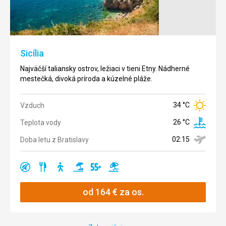
Teplota
°C
vody
Nádherné
horské jazero,
obklopené
od
stredomorskou
769
€
Sicília
vegetáciou aj
za os.
malebnými
Najväčší taliansky ostrov, ležiaci v tieni Etny. Nádherné
mestečkami.
mestečká, divoká príroda a kúzelné pláže.
28 °C
Vzduch
34 °C
Vzduch
Teplota
°C
26 °C
Teplota vody
vody
02:15
Doba letu z Bratislavy
Ano
Ano
Ano
Ano
Ano
Ano
Ano
Ano
Ano
od
164
€
za os.
Ano
Ano