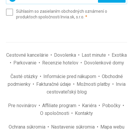
svoj
e-
Súhlasím so zasielaním obchodných oznámení o
mail
(povinné)
produktoch spoločnosti Invia.sk, s.r.o.
*
(povinné)
*
Cestovné kancelárie
Dovolenka
Last minute
Exotika
Parkovanie
Recenzie hotelov
Dovolenkové domy
Časté otázky
Informácie pred nákupom
Obchodné
podmienky
Fakturačné údaje
Možnosti platby
Invia
cestovateľský blog
Pre novinárov
Affiliate program
Kariéra
Pobočky
O spoločnosti
Kontakty
Ochrana súkromia
Nastavenie súkromia
Mapa webu