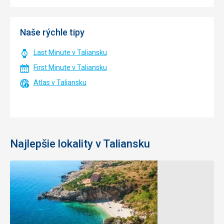
Naše rýchle tipy
Last Minute v Taliansku
First Minute v Taliansku
Atlas v Taliansku
Najlepšie lokality v Taliansku
Capri
Lago
di
13 °C
Vzduch
Garda