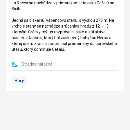
Cefalú
La Rocca sa nachádza v prímorskom letovisku Cefalú na
Cefalú,
sa
Sicílii.
na
nachádza
Sicílii.
v
Jedná sa o skalnú, vápencovú stenu, s výškou 278 m. Na
prímorskom
vrchole steny sa nachádza zrúcanina hradu z 12. - 13.
Jedná
letovisku
storočia. Grécky mýtus rozpráva o láske a zúfalstve
sa
Cefalú.
pastiera Daphnis, ktorý bol zaslepený bohyňou Hérou a
piesočnatú
ktorej dcéru zradil a potom bol premenený do obrovského
pláž
Románska
útesu, ktorý dominuje Cefalú.
s
katedrála,
prímesou
ktorá
kamienkov
je
Stredne náročné
a
zmesou
more
pápežského,
Hory
je
islamského,
čisté,
byzantského
dno
a
je
normanského
piesčité
románskeho
s
štýlu
kamienkami.
bola
Pláž
postavená
je
na