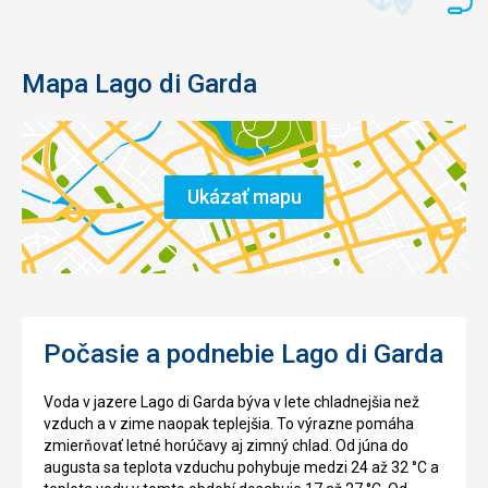
Mapa Lago di Garda
Ukázať mapu
Počasie a podnebie Lago di Garda
Voda v jazere Lago di Garda býva v lete chladnejšia než
vzduch a v zime naopak teplejšia. To výrazne pomáha
zmierňovať letné horúčavy aj zimný chlad. Od júna do
augusta sa teplota vzduchu pohybuje medzi 24 až 32 °C a