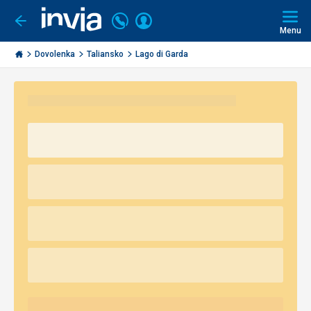
Volajte
Prihlásiť
Ísť
späť
+421
Menu
sa
2
Invia.sk
3221
Dovolenka
Taliansko
Lago di Garda
0491