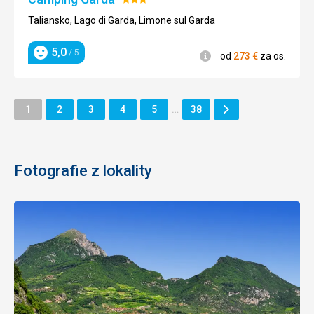
Hodnotenie:
3/5
Taliansko, Lago di Garda, Limone sul Garda
5,0
/ 5
Informácie
od
273
€
za os.
Hodnotenie
Ďalšie
Stránka
Stránka
Stránka
Stránka
Stránka
Stránka
1
2
3
4
5
…
38
Stránka
Fotografie z lokality