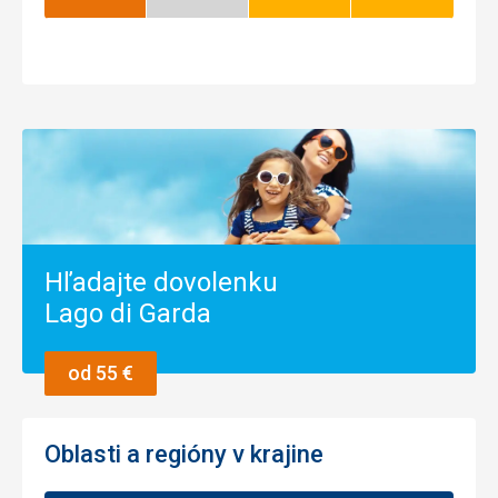
Najlepší
Nízka
Dobrý
Dobrý
sezóna
Hľadajte dovolenku
Lago di Garda
od 55 €
Oblasti a regióny v krajine