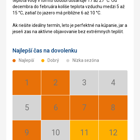
teplota vody v tomto období dosahuje 17 až 27 °C. Od
decembra do februára kolíše teplota vzduchu medzi 5 až
15 °C, zatiaľ čo jazero má približne 6 až 10 °C.
Ak riešite ideálny termín, leto je perfektné na kúpanie, jar a
jeseň zas na aktívne objavovanie bez extrémnych teplôt.
Najlepší čas na dovolenku
Najlepší
Dobrý
Nízka sezóna
Január:
Február:
Marec:
Apríl:
Najlepší
Najlepší
Nízka
Nízka
sezóna
sezóna
Máj:
Jún:
Júl:
August:
Nízka
Najlepší
Najlepší
Najlepší
sezóna
September:
Október:
November:
December: