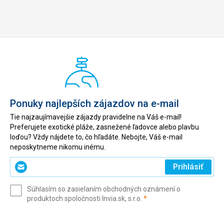
Ponuky najlepších zájazdov na e-mail
Tie najzaujímavejšie zájazdy pravidelne na Váš e-mail!
Preferujete exotické pláže, zasnežené ľadovce alebo plavbu
loďou? Vždy nájdete to, čo hľadáte. Nebojte, Váš e-mail
neposkytneme nikomu inému.
Zadajte
Prihlásiť
svoj
e-
Súhlasím so zasielaním obchodných oznámení o
mail
(povinné)
produktoch spoločnosti Invia.sk, s.r.o.
*
(povinné)
*