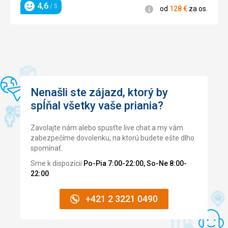
Služby
4,6
/ 5
Informácie
od
128
€
za os.
Hodnotenie
Personál skvelý a ochotný. Za 1
Nenašli ste zájazd, ktorý by
spĺňal všetky vaše priania?
Zavolajte nám alebo spusťte live chat a my vám
zabezpečíme dovolenku, na ktorú budete ešte dlho
spomínať.
Sme k dispozícii
Po-Pia 7:00-22:00, So-Ne 8:00-
22:00
.
+421 2 3221 0490