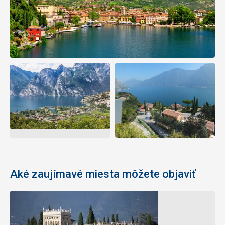
Aké zaujímavé miesta môžete objaviť
Amfiteáter
Rímska