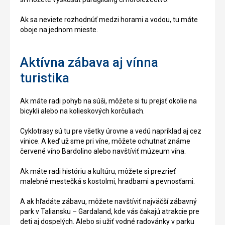
Ak sa neviete rozhodnúť medzi horami a vodou, tu máte
oboje na jednom mieste.
Aktívna zábava aj vínna
turistika
Ak máte radi pohyb na súši, môžete si tu prejsť okolie na
bicykli alebo na kolieskových korčuliach.
Cyklotrasy sú tu pre všetky úrovne a vedú napríklad aj cez
vinice. A keď už sme pri víne, môžete ochutnať známe
červené víno Bardolino alebo navštíviť múzeum vína.
Ak máte radi históriu a kultúru, môžete si prezrieť
malebné mestečká s kostolmi, hradbami a pevnosťami.
A ak hľadáte zábavu, môžete navštíviť najväčší zábavný
park v Taliansku – Gardaland, kde vás čakajú atrakcie pre
deti aj dospelých. Alebo si užiť vodné radovánky v parku