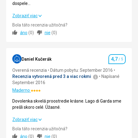
dospele...
sa
z
Prijemny rodinny kemp se spoustou zabavy pro deti i
Zobraziť viac
vily
dospele...
odoberal
Bola táto recenzia užitočná?
materiál,
áno
(
0
)
nie
(
0
)
Strava
5,0
/ 5
preto
je
Ubytovanie
5,0
/ 5
zna
ne
č
po
kodená.
š
4,7
Okolie
5,0
/ 5
Daniel Kučerák
/ 5
Hodnotenie
Overená recenzia
Dátum pobytu: September 2016
Služby
5,0
/ 5
Nenáročné
Recenzia vytvorená pred 3 a viac rokmi
Napísané
September 2016
Cena
5,0
/ 5
Historické
Maderno
Hodnotenie:
stavby
4/5
Dovolenka skvelá proostredie krásne. Lago di Garda sme
Ubytovanie
prešli skoro celé. Úžasné.
Ubytovani ciste,
Táto recenzia bola preložená automaticky pomocou
Dovolenka skvelá proostredie krásne. Lago di Garda sme
Zobraziť viac
Google Translate
prešli skoro celé. Úžasné.
Bola táto recenzia užitočná?
áno
(
0
)
nie
(
0
)