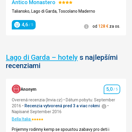
obklopená
Antico Monastero
Hodnotenie:
stavby
olivovými
4/5
Taliansko, Lago di Garda, Toscolano Maderno
hájmi.
Má
4,6
obd
nikový
ĺž
/ 5
Informácie
od
128
€
za os.
Hodnotenie
tvar
s
dvoma
budovami
na
Lago di Garda – hotely
s najlepšími
krat
ch
ší
recenziami
stranách,
v
etko
š
sa
rozkladá
5,0
Anonym
/ 5
na
Hodnotenie
ploche
Overená recenzia (Invia.cz)
Dátum pobytu: September
asi
2016
Recenzia vytvorená pred 3 a viac rokmi
20
Napísané September 2016
000
Bella Italia
m2.
Hodnotenie:
Po
5/5
Prijemny rodinny kemp se spoustou zabavy pro deti i
stáro
ia
č