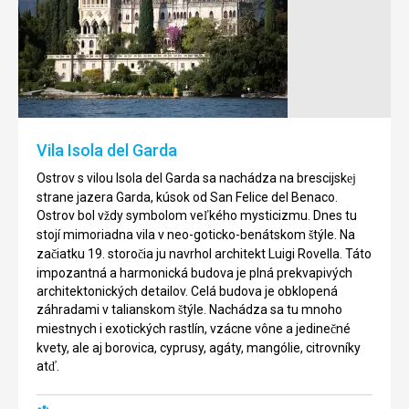
vo
vila
Verone
Grotte
di
Nachádza
Catullo
sa
-
na
Sirmione
námestí
Piazza
Pozostatky
Vila Isola del Garda
Bra
rímskej
".
vily
Ostrov s vilou Isola del Garda sa nachádza na brescijsk
ej
Amfiteáter
sú
strane jazera Garda, kúsok od San Felice del Benaco.
bol
známe
Ostrov bol v
dy symbolom ve
kého mysticizmu. Dnes tu
ž
ľ
postavený
po
stojí mimoriadna vila v neo-goticko-benátskom
týle. Na
š
v
stáro
ia.
č
za
iatku 19. storo
ia ju navrhol architekt Luigi Rovella. Táto
č
č
prvej
Tvor
ia
impozantná a harmonická budova je plná prekvapivých
polovici
najve
kolepej
i
ľ
š
u
architektonických detailov. Celá budova je obklopená
1.
súkromnú
záhradami v talianskom
týle. Nachádza sa tu mnoho
š
storo
ia
č
stavbu
miestnych i exotických rastlín, vzácne vône a jedine
né
č
nášho
u
achtilého
šľ
kvety, ale aj borovica, cyprusy, agáty, mangólie, citrovníky
letopo
tu,
č
charakteru
at
.
ď
v
cel
ého
období
severn
ého
konca