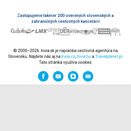
Zastupujeme takmer 200 overených slovenských a
zahraničných cestovných kancelárií
© 2000–2026. Invia.sk je najväčšia cestovná agentúra na
Slovensku. Nájdete nás aj na
Invia.cz
,
Invia.hu
a
Travelplanet.pl
.
Tato stránka využíva
cookies
.
Facebook
YouTube
Instagram
Odporučiť