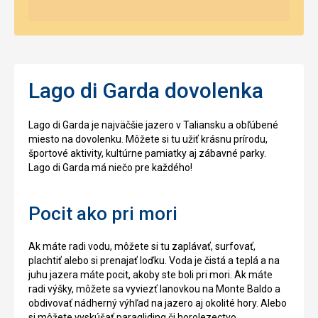
Lago di Garda dovolenka
Lago di Garda je najväčšie jazero v Taliansku a obľúbené
miesto na dovolenku. Môžete si tu užiť krásnu prírodu,
športové aktivity, kultúrne pamiatky aj zábavné parky.
Lago di Garda má niečo pre každého!
Pocit ako pri mori
Ak máte radi vodu, môžete si tu zaplávať, surfovať,
plachtiť alebo si prenajať loďku. Voda je čistá a teplá a na
juhu jazera máte pocit, akoby ste boli pri mori. Ak máte
radi výšky, môžete sa vyviezť lanovkou na Monte Baldo a
obdivovať nádherný výhľad na jazero aj okolité hory. Alebo
si môžete vyskúšať paragliding či horolezectvo.