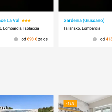
ce La Val
Gardenia (Giussano)
Hodnotenie:
3/5
o, Lombardia, Isolaccia
Taliansko, Lombardia
Informácie
Informác
od
693
€
za os.
od
41
ránka
-12%