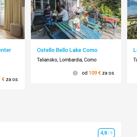
enter
Ostello Bello Lake Como
L
Taliansko, Lombardia, Como
T
o
Informácie
od
109
€
za os.
ie
1
€
za os.
4,8
/ 5
Hodnotenie