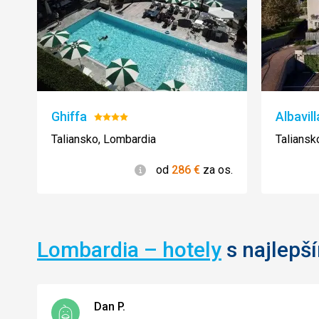
Ghiffa
Albavill
Hodnotenie:
4/5
Taliansko, Lombardia
Taliansk
Informácie
od
286
€
za os.
Lombardia – hotely
s najlepš
Dan P.