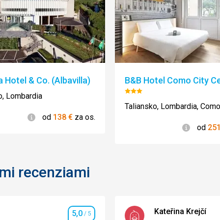
a Hotel & Co. (Albavilla)
B&B Hotel Como City C
Hodnotenie:
o, Lombardia
3/5
Taliansko, Lombardia, Com
Informácie
od
138
€
za os.
Informác
od
25
ími recenziami
Kateřina Krejčí
5,0
/ 5
Hodnotenie