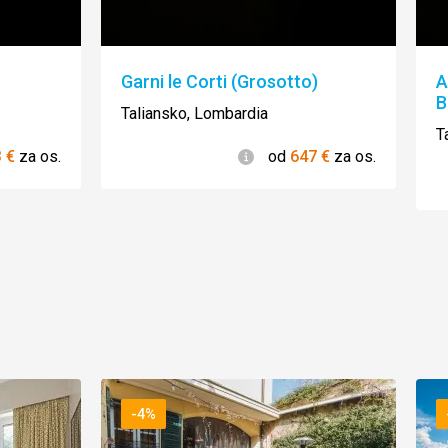
Garni le Corti (Grosotto)
A
B
Taliansko, Lombardia
T
ie
Informácie
3
€
za os.
od
647
€
za os.
-4%