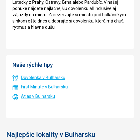
Letecky z Prahy, Ostravy, Brna alebo Pardubíc. V našej
ponuke nájdete najlacnejšiu dovolenku all inclusive aj
zájazdy na mieru. Zarezervujte si miesto pod balkánskym
slnkom ešte dnes a doprajte si dovolenku, ktorá má chuť,
rytmus a hlavne dušu.
Naše rýchle tipy
Dovolenka v Bulharsku
First Minute v Bulharsku
Atlas v Bulharsku
Najlepšie lokality v Bulharsku