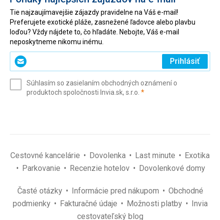
Tie najzaujímavejšie zájazdy pravidelne na Váš e-mail!
Preferujete exotické pláže, zasnežené ľadovce alebo plavbu
loďou? Vždy nájdete to, čo hľadáte. Nebojte, Váš e-mail
neposkytneme nikomu inému.
Zadajte
Prihlásiť
svoj
e-
Súhlasím so zasielaním obchodných oznámení o
mail
(povinné)
produktoch spoločnosti Invia.sk, s.r.o.
*
(povinné)
*
Cestovné kancelárie
Dovolenka
Last minute
Exotika
Parkovanie
Recenzie hotelov
Dovolenkové domy
Časté otázky
Informácie pred nákupom
Obchodné
podmienky
Fakturačné údaje
Možnosti platby
Invia
cestovateľský blog