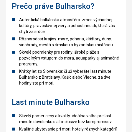
Prečo práve Bulharsko?
Autentická balkánska atmosféra: zmes východnej
kultúry, pravoslávnej viery a pohostinnosti, ktorá vás
chytí za srdce.
Rôznorodosť krajiny: more, pohoria, kláštory, duny,
vinohrady, mestá s rímskou a byzantskou históriou.
Skvelé podmienky pre rodiny: široké pláže s
pozvoľným vstupom do mora, aquaparky aj animačné
programy.
Krátky let zo Slovenska: či už vyberáte last minute
Bulharsko z Bratislavy, Košíc alebo Viedne, za dve
hodiny ste pri mori.
Last minute Bulharsko
Skvelý pomer ceny a kvality: ideálna voľba pre last
minute dovolenku s all inclusive bez kompromisov.
Kvalitné ubytovanie pri mori: hotely rôznych kategórií,