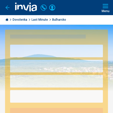
Volajte
Prihlásiť
Ísť
späť
+421
Menu
sa
2
Invia.sk
3221
Dovolenka
Last Minute
Bulharsko
0491