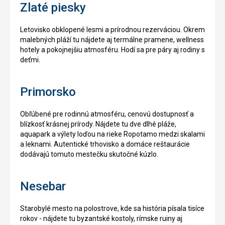
Zlaté piesky
Letovisko obklopené lesmi a prírodnou rezerváciou. Okrem
malebných pláží tu nájdete aj termálne pramene, wellness
hotely a pokojnejšiu atmosféru. Hodí sa pre páry aj rodiny s
deťmi.
Primorsko
Obľúbené pre rodinnú atmosféru, cenovú dostupnosť a
blízkosť krásnej prírody. Nájdete tu dve dlhé pláže,
aquapark a výlety loďou na rieke Ropotamo medzi skalami
a leknami. Autentické trhovisko a domáce reštaurácie
dodávajú tomuto mestečku skutočné kúzlo.
Nesebar
Starobylé mesto na polostrove, kde sa história písala tisíce
rokov - nájdete tu byzantské kostoly, rímske ruiny aj