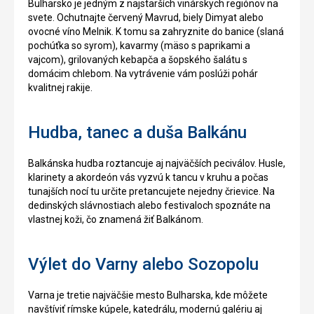
Bulharsko je jedným z najstarších vinárskych regiónov na
svete. Ochutnajte červený Mavrud, biely Dimyat alebo
ovocné víno Melnik. K tomu sa zahryznite do banice (slaná
pochúťka so syrom), kavarmy (mäso s paprikami a
vajcom), grilovaných kebapča a šopského šalátu s
domácim chlebom. Na vytrávenie vám poslúži pohár
kvalitnej rakije.
Hudba, tanec a duša Balkánu
Balkánska hudba roztancuje aj najväčších peciválov. Husle,
klarinety a akordeón vás vyzvú k tancu v kruhu a počas
tunajších nocí tu určite pretancujete nejedny črievice. Na
dedinských slávnostiach alebo festivaloch spoznáte na
vlastnej koži, čo znamená žiť Balkánom.
Výlet do Varny alebo Sozopolu
Varna je tretie najväčšie mesto Bulharska, kde môžete
navštíviť rímske kúpele, katedrálu, modernú galériu aj