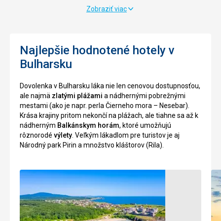
vyrobené
sa
Zobraziť viac
z
mení
kameňou,
téma
tehiel
festivalu,
a
Najlepšie hodnotené hotely v
raz
s
je
Bulharsku
prímesí
to
malty
morský
Dovolenka v Bulharsku láka nie len cenovou dostupnosťou,
premiešanej
svet,
ale najmä
zlatými plážami
a nádhernými pobrežnými
so
rozprávakove
mestami (ako je napr. perla Čierneho mora – Nesebar).
smiešanou
postavičky,
Krása krajiny pritom nekončí na plážach, ale tiahne sa až k
drťou.
cirkus,
nádherným
Balkánskym horám
, ktoré umožňujú
Súčasťou
druhý
rôznorodé
výlety
. Veľkým lákadlom pre turistov je aj
hradieb
krát
Národný park Pirin a množstvo kláštorov (Rila).
je
zase
i
kreslené
hlavná
postavičky
mestská
a
brána
sieň
a
slávy.
peť
boková
Viac