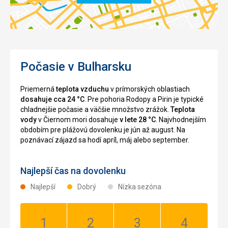
Počasie v Bulharsku
Priemerná
teplota vzduchu
v prímorských oblastiach
dosahuje cca 24 °C
. Pre pohoria Rodopy a Pirin je typické
chladnejšie počasie a väčšie množstvo zrážok.
Teplota
vody
v Čiernom mori dosahuje
v lete 28 °C
. Najvhodnejším
obdobím pre plážovú dovolenku je jún až august. Na
poznávací zájazd sa hodí apríl, máj alebo september.
Najlepší čas na dovolenku
Najlepší
Dobrý
Nízka sezóna
Január:
Február:
Marec:
Apríl: