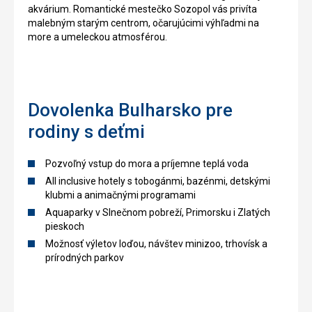
akvárium. Romantické mestečko Sozopol vás privíta
malebným starým centrom, očarujúcimi výhľadmi na
more a umeleckou atmosférou.
Dovolenka Bulharsko pre
rodiny s deťmi
Pozvoľný vstup do mora a príjemne teplá voda
All inclusive hotely s tobogánmi, bazénmi, detskými
klubmi a animačnými programami
Aquaparky v Slnečnom pobreží, Primorsku i Zlatých
pieskoch
Možnosť výletov loďou, návštev minizoo, trhovísk a
prírodných parkov