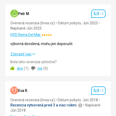
piesočnému
mestu.
Festival
5,0
Petr M.
/ 5
Hodnotenie
hostí
účastníkou
Overená recenzia (Invia.cz)
Dátum pobytu: Jún 2025
z
Napísané Jún 2025
celého
HVD Reina Del Mar
Hodnotenie:
sveta
5/5
-
výborná dovolená, mohu jen doporučit
Indonézie,
Anglicka,
výborná dovolená, mohu jen doporučit
Zobraziť viac
Belgicka,
Bola táto recenzia užitočná?
Holandska,
Strava
5,0
/ 5
Írska
áno
(
1
)
nie
(
0
)
a
Ubytovanie
5,0
/ 5
ďalších.
Okolie
5,0
/ 5
Mesto
5,0
Eva R.
/ 5
Hodnotenie
Burgas
Služby
5,0
/ 5
je
Overená recenzia (Invia.cz)
Dátum pobytu: Jún 2018
jedným
Recenzia vytvorená pred 3 a viac rokmi
Napísané
Cena
5,0
/ 5
s
Jún 2018
hostiteľou