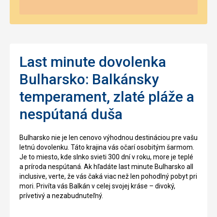
Last minute dovolenka
Bulharsko: Balkánsky
temperament, zlaté pláže a
nespútaná duša
Bulharsko nie je len cenovo výhodnou destináciou pre vašu
letnú dovolenku. Táto krajina vás očarí osobitým šarmom.
Je to miesto, kde slnko svieti 300 dní v roku, more je teplé
a príroda nespútaná. Ak hľadáte last minute Bulharsko all
inclusive, verte, že vás čaká viac než len pohodlný pobyt pri
mori. Privíta vás Balkán v celej svojej kráse – divoký,
prívetivý a nezabudnuteľný.