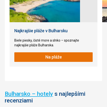
veža.
než
2500
ton
Nenáročné
piesku
sa
každý
Historické
Najkrajšie pláže v Bulharsku
rok
stavby
používa
na
Biele piesky, čisté more a slnko – spoznajte
vybudovanie
najkrajšie pláže Bulharska.
týchto
fantastických
Na pláže
soch.
Špeciálne
osvetlenie
pridáva
kuzlo
vo
večerných
Bulharsko – hotely
s najlepšími
hodinách
tomuto
recenziami
jedinečnému