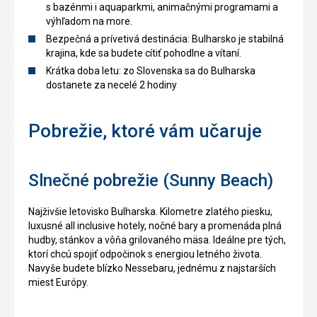
s bazénmi i aquaparkmi, animačnými programami a
výhľadom na more.
Bezpečná a prívetivá destinácia: Bulharsko je stabilná
krajina, kde sa budete cítiť pohodlne a vítaní.
Krátka doba letu: zo Slovenska sa do Bulharska
dostanete za necelé 2 hodiny
Pobrežie, ktoré vám učaruje
Slnečné pobrežie (Sunny Beach)
Najživšie letovisko Bulharska. Kilometre zlatého piesku,
luxusné all inclusive hotely, nočné bary a promenáda plná
hudby, stánkov a vôňa grilovaného mäsa. Ideálne pre tých,
ktorí chcú spojiť odpočinok s energiou letného života.
Navyše budete blízko Nessebaru, jednému z najstarších
miest Európy.