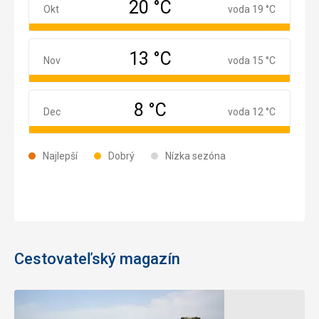
20 °C
Október
Okt
voda 19 °C
13 °C
November
Nov
voda 15 °C
8 °C
December
Dec
voda 12 °C
Najlepší
Dobrý
Nízka sezóna
Cestovateľský magazín