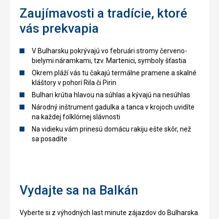
Zaujímavosti a tradície, ktoré
vás prekvapia
V Bulharsku pokrývajú vo februári stromy červeno-
bielymi náramkami, tzv. Martenici, symboly šťastia
Okrem pláží vás tu čakajú termálne pramene a skalné
kláštory v pohorí Rila či Pirin
Bulhari krútia hlavou na súhlas a kývajú na nesúhlas
Národný inštrument gadulka a tanca v krojoch uvidíte
na každej folklórnej slávnosti
Na vidieku vám prinesú domácu rakiju ešte skôr, než
sa posadíte
Vydajte sa na Balkán
Vyberte si z výhodných last minute zájazdov do Bulharska.