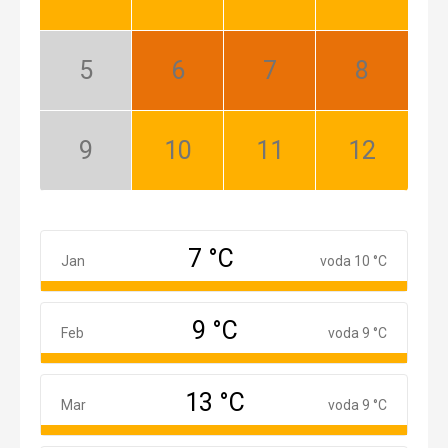
Dobrý
Dobrý
Dobrý
Dobrý
Máj:
Jún:
Júl:
August:
Nízka
Najlepší
Najlepší
Najlepší
sezóna
September:
Október:
November:
December:
Nízka
Dobrý
Dobrý
Dobrý
sezóna
7 °C
Január
Jan
voda 10 °C
9 °C
Február
Feb
voda 9 °C
13 °C
Marec
Mar
voda 9 °C