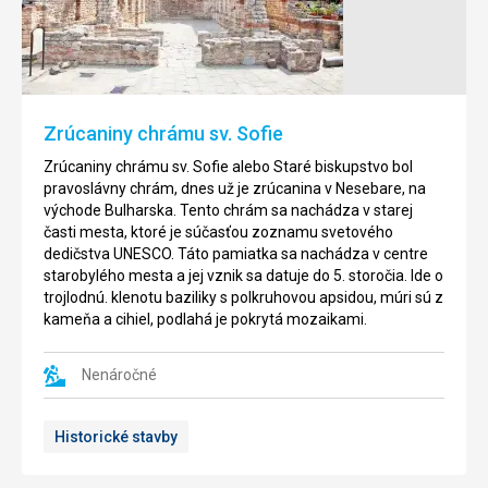
Burgasu
Hradby
okolo
V
starého
parku
Nesebaru
Burgas
je
v
Zrúcaniny chrámu sv. Sofie
stará
bezprostrednej
pametihodnosť
blízkoszi
Zrúcaniny chrámu sv. Sofie alebo Staré biskupstvo bol
ktorá
pláže
pravoslávny chrám, dnes už je zrúcanina v Nesebare, na
pochádza
sa
východe Bulharska. Tento chrám sa nachádza v starej
z
každé
časti mesta, ktoré je súčasťou zoznamu svetového
5.
leto
dedičstva UNESCO. Táto pamiatka sa nachádza v centre
až
zriaďuje
starobylého mesta a jej vznik sa datuje do 5. storočia. Ide o
7.
festival,
trojlodnú. klenotu baziliky s polkruhovou apsidou, múri sú z
storočia.
v
kameňa a cihiel, podlahá je pokrytá mozaikami.
Dnes
ktorom
sú
vyrastie
tu
Nenáročné
mesto
už
s
len
piesočnými
Historické stavby
pozostatky
postavami.
ktoré
Každý
byli
rok