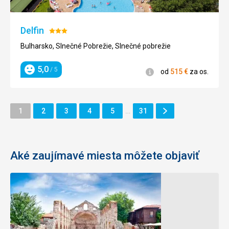
Delfin
Hodnotenie:
3/5
Bulharsko, Slnečné Pobrežie, Slnečné pobrežie
5,0
/ 5
Informácie
od
515
€
za os.
Hodnotenie
Ďalšie
Stránka
Stránka
Stránka
Stránka
Stránka
Stránka
1
2
3
4
5
…
31
Stránka
Aké zaujímavé miesta môžete objaviť
Písočný
Hradby
festival
Starého
v
Nesebaru