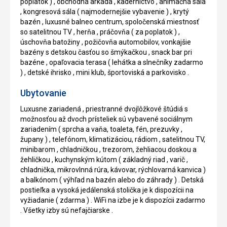
poplatok ) , obchodná arkáda , kaderníctvo , animačná sála
, kongresová sála ( najmodernejšie vybavenie ) , krytý
bazén , luxusné balneo centrum, spoločenská miestnosť
so satelitnou TV , herňa , práčovňa ( za poplatok ) ,
úschovňa batožiny , požičovňa automobilov, vonkajšie
bazény s detskou časťou so šmýkačkou , snack bar pri
bazéne , opaľovacia terasa ( lehátka a slnečníky zadarmo
) , detské ihrisko , mini klub, športoviská a parkovisko .
Ubytovanie
Luxusne zariadená , priestranné dvojlôžkové štúdiá s
možnosťou až dvoch prísteliek sú vybavené sociálnym
zariadením ( sprcha a vaňa, toaleta, fén, prezuvky ,
župany ) , telefónom, klimatizáciou, rádiom , satelitnou TV,
minibarom , chladničkou , trezorom, žehliacou doskou a
žehličkou , kuchynským kútom ( základný riad , varič ,
chladnička, mikrovlnná rúra, kávovar, rýchlovarná kanvica )
a balkónom ( výhľad na bazén alebo do záhrady ) . Detská
postieľka a vysoká jedálenská stolička je k dispozícii na
vyžiadanie ( zdarma ) . WiFi na izbe je k dispozícii zadarmo
. Všetky izby sú nefajčiarske .