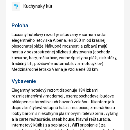
bicyklov
zadarmo
Kuchynský kút
áno
Kuchynský
kút
Poloha
Luxusný hotelový rezort je situovaný v samom srdci
elegentného letoviska Albena, len 200 m od krásnej
piesočnatej pláže. Nákupné možnosti a zábavú majú
hostia v bezprostrednej blízkosti ubytovania (obchody,
kaviarne, bary, rešturácie, vodné športy na pláži, diskotéky,
tradičný trh, požičovňe automobilov a motocyklov).
Medzinárodné letisko Varna je vzdialené 30 km.
Vybavenie
Elegantný hotelový rezort disponuje 184 izbami
rozmiestnenými v modernej , osemposchodovej budove
obklopenej starostlivo udržiavanú zeleňou . Klientom je k
dispozícii štýlová vstupná hala s recepciou, zmenárňou a
lobby barom s niekoľkými plazmovými televízormi , výťahy,
a la carte reštaurácie, steak house, hlavná reštaurácia,
internetový kútik ( za poplatok ) , WiFi pripojenie ( za