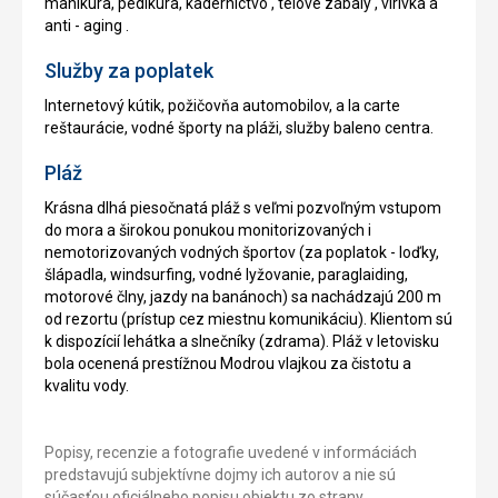
manikúra, pedikúra, kaderníctvo , telové zábaly , vírivka a
anti - aging .
Služby za poplatek
Internetový kútik, požičovňa automobilov, a la carte
reštaurácie, vodné športy na pláži, služby baleno centra.
Pláž
Krásna dlhá piesočnatá pláž s veľmi pozvoľným vstupom
do mora a širokou ponukou monitorizovaných i
nemotorizovaných vodných športov (za poplatok - loďky,
šlápadla, windsurfing, vodné lyžovanie, paraglaiding,
motorové člny, jazdy na banánoch) sa nachádzajú 200 m
od rezortu (prístup cez miestnu komunikáciu). Klientom sú
k dispozícií lehátka a slnečníky (zdrama). Pláž v letovisku
bola ocenená prestížnou Modrou vlajkou za čistotu a
kvalitu vody.
Popisy, recenzie a fotografie uvedené v informáciách
predstavujú subjektívne dojmy ich autorov a nie sú
súčasťou oficiálneho popisu objektu zo strany