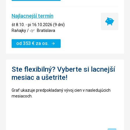
Najlacnejší termín
Najlacnejší
št 8.10. - pi 16.10.2026 (9 dní)
termín
Raňajky
/
Bratislava
od
353
€
za os.
Ste flexibilný? Vyberte si lacnejší
mesiac a ušetrite!
Graf ukazuje predpokladaný vývoj cien v nasledujúcich
mesiacoch.