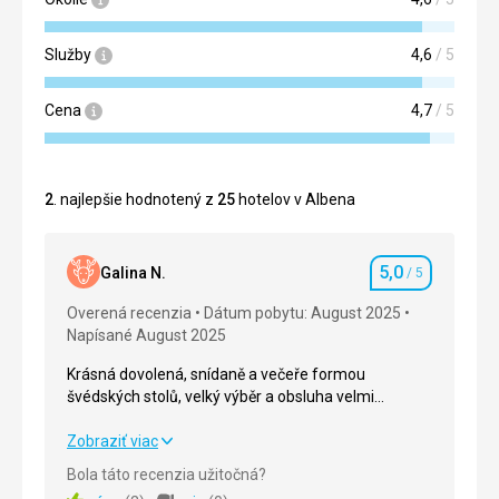
Služby
4,6
/ 5
Cena
4,7
/ 5
2
. najlepšie hodnotený z
25
hotelov v Albena
5,0
Galina N.
/ 5
Hodnotenie
Overená recenzia
Dátum pobytu: August 2025
Napísané August 2025
Krásná dovolená, snídaně a večeře formou
švédských stolů, velký výběr a obsluha velmi
přátelská.Pokoje jsou obrovské a zařízení pohodlné,
určitě se vrátíme.Všechno odpovídá 5* hotelu.
Krásná dovolená, snídaně a večeře formou
Zobraziť viac
švédských stolů, velký výběr a obsluha velmi
Bola táto recenzia užitočná?
přátelská.Pokoje jsou obrovské a zařízení pohodlné,