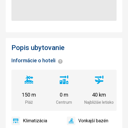
Popis ubytovanie
Informácie o hoteli
Informácie
Vzdialenosť
Vzdialenosť
Vzdialenosť
od
od
od
pláže
centra
letiska
150 m
0 m
40 km
mesta
Pláž
Centrum
Najbližšie letisko
Klimatizácia
Vonkajší bazén
áno
Klimatizácia
áno
Vonkajší