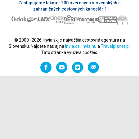
Zastupujeme takmer 200 overených slovenských a
zahraničných cestovných kancelárií
© 2000–2026. Invia.sk je najväčšia cestovná agentúra na
Slovensku. Nájdete nás aj na
Invia.cz
,
Invia.hu
a
Travelplanet.pl
.
Tato stránka využíva
cookies
.
Facebook
YouTube
Instagram
Odporučiť