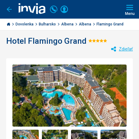
Volajte
Prihlásiť
Ísť
späť
+421
Menu
sa
2
Invia.sk
3221
Dovolenka
Bulharsko
Albena
Albena
Flamingo Grand
0477
Hotel Flamingo Grand
Hodnotenie:
Zdieľať
5/5