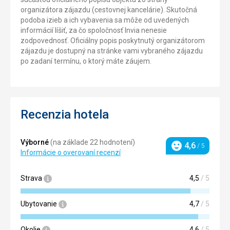
organizátora zájazdu (cestovnej kancelárie). Skutočná
podoba izieb a ich vybavenia sa môže od uvedených
informácií líšiť, za čo spoločnosť Invia nenesie
zodpovednosť. Oficiálny popis poskytnutý organizátorom
zájazdu je dostupný na stránke vami vybraného zájazdu
po zadaní termínu, o ktorý máte záujem.
Recenzia hotela
Výborné
(na základe 22 hodnotení)
4,6
/ 5
Hodnotenie
Informácie o overovaní recenzí
Strava
4,5
/ 5
Ubytovanie
4,7
/ 5
Okolie
4,6
/ 5