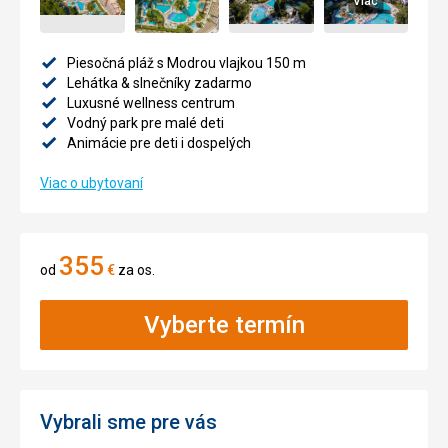
Viac
Piesočná pláž s Modrou vlajkou 150 m
Lehátka & slnečníky zadarmo
Luxusné wellness centrum
Vodný park pre malé deti
Animácie pre deti i dospelých
Viac o ubytovaní
355
od
€
za os.
Vyberte termín
Vybrali sme pre vás