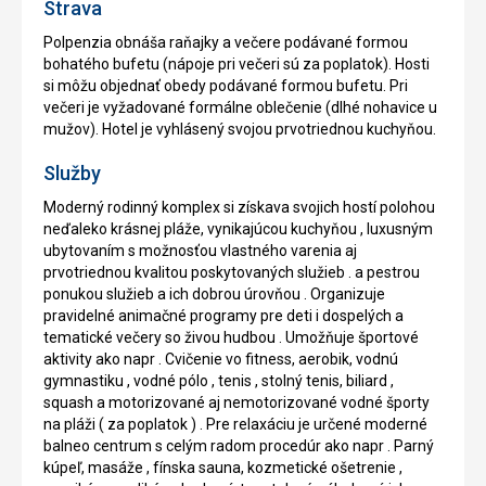
Strava
Polpenzia obnáša raňajky a večere podávané formou
bohatého bufetu (nápoje pri večeri sú za poplatok). Hosti
si môžu objednať obedy podávané formou bufetu. Pri
večeri je vyžadované formálne oblečenie (dlhé nohavice u
mužov). Hotel je vyhlásený svojou prvotriednou kuchyňou.
Služby
Moderný rodinný komplex si získava svojich hostí polohou
neďaleko krásnej pláže, vynikajúcou kuchyňou , luxusným
ubytovaním s možnosťou vlastného varenia aj
prvotriednou kvalitou poskytovaných služieb . a pestrou
ponukou služieb a ich dobrou úrovňou . Organizuje
pravidelné animačné programy pre deti i dospelých a
tematické večery so živou hudbou . Umožňuje športové
aktivity ako napr . Cvičenie vo fitness, aerobik, vodnú
gymnastiku , vodné pólo , tenis , stolný tenis, biliard ,
squash a motorizované aj nemotorizované vodné športy
na pláži ( za poplatok ) . Pre relaxáciu je určené moderné
balneo centrum s celým radom procedúr ako napr . Parný
kúpeľ, masáže , fínska sauna, kozmetické ošetrenie ,