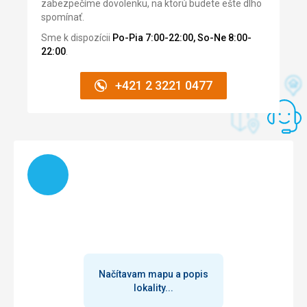
zabezpečíme dovolenku, na ktorú budete ešte dlho
spomínať.
Ubytovanie
V pořádku.
Sme k dispozícii
Po-Pia 7:00-22:00, So-Ne 8:00-
22:00
.
Služby
V pokoje neprobíhal žádný úklid.
+421 2 3221 0477
Táto recenzia bola preložená automaticky pomocou
Google Translate
Načítam
Načítavam mapu a popis
lokality...