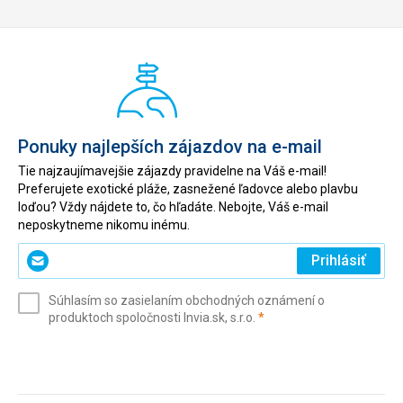
Ponuky najlepších zájazdov na e-mail
Tie najzaujímavejšie zájazdy pravidelne na Váš e-mail!
Preferujete exotické pláže, zasnežené ľadovce alebo plavbu
loďou? Vždy nájdete to, čo hľadáte. Nebojte, Váš e-mail
neposkytneme nikomu inému.
Zadajte
Prihlásiť
svoj
e-
Súhlasím so zasielaním obchodných oznámení o
mail
(povinné)
produktoch spoločnosti Invia.sk, s.r.o.
*
(povinné)
*