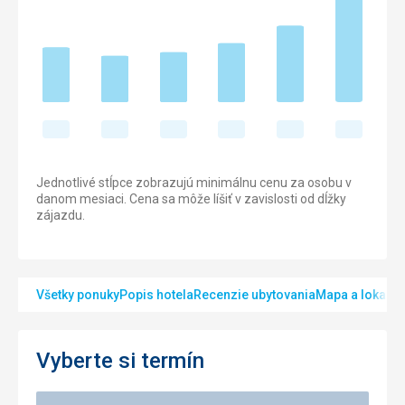
Jednotlivé stĺpce zobrazujú minimálnu cenu za osobu v
danom mesiaci. Cena sa môže líšiť v zavislosti od dĺžky
zájazdu.
Všetky ponuky
Popis hotela
Recenzie ubytovania
Mapa a lokalita
Vyberte si termín