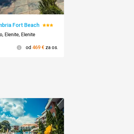
bria Fort Beach
Hodnotenie:
3/5
, Elenite, Elenite
Informácie
od
469
€
za os.