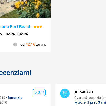
bria Fort Beach
Hodnotenie:
3/5
, Elenite, Elenite
Informácie
od
427
€
za os.
recenziami
jiří Karlach
5,0
/ 5
Hodnotenie
2010
Recenzia
Overená 
 2010
vytvorená pred 3 a v