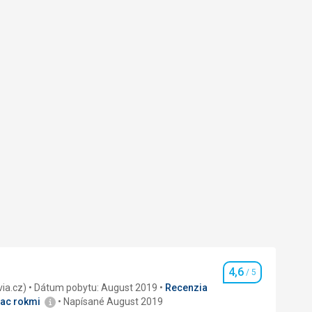
4,6
/ 5
Hodnotenie
recenzia (Invia.cz)
Dátum pobytu: August 2019
Recenzia
iac rokmi
Napísané August 2019