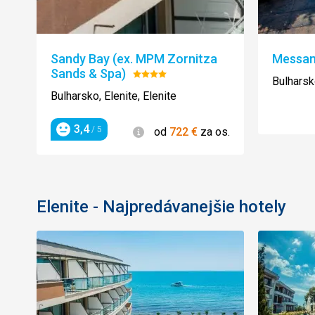
Sandy Bay (ex. MPM Zornitza
Messam
Sands & Spa)
Hodnotenie:
Bulharsko
4/5
Bulharsko, Elenite, Elenite
3,4
Informácie
/ 5
od
722
€
za os.
Hodnotenie
Elenite - Najpredávanejšie hotely