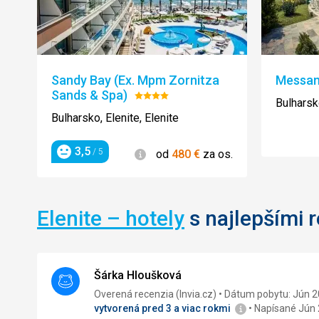
Sandy Bay (Ex. Mpm Zornitza
Messam
Sands & Spa)
Hodnotenie:
Bulharsko
4/5
Bulharsko, Elenite, Elenite
3,5
Informácie
/ 5
od
480
€
za os.
Hodnotenie
Elenite – hotely
s najlepšími 
Šárka Hloušková
Overená recenzia (Invia.cz)
Dátum pobytu: Jún 
vytvorená pred 3 a viac rokmi
Napísané Jún