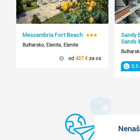
Táto recenzia bola preložená automaticky p
Translate
Messambria Fort Beach
Sandy 
Hodnotenie:
Sands 
3/5
Bulharsko, Elenite, Elenite
Bulharsko
Informácie
od
427
€
za os.
3,5
/
Hodnot
Nenašl