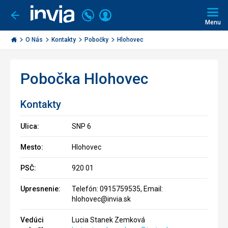
Volajte
Prihlásiť
Ísť
späť
+421
Menu
sa
2
Invia.sk
3221
O Nás
Kontakty
Pobočky
Hlohovec
0491
Pobočka Hlohovec
Kontakty
Ulica:
SNP 6
Mesto:
Hlohovec
PSČ:
920 01
Upresnenie:
Telefón: 0915759535, Email:
hlohovec@invia.sk
Vedúci
Lucia Stanek Zemková