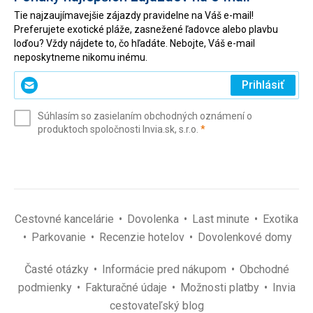
Tie najzaujímavejšie zájazdy pravidelne na Váš e-mail!
Preferujete exotické pláže, zasnežené ľadovce alebo plavbu
loďou? Vždy nájdete to, čo hľadáte. Nebojte, Váš e-mail
neposkytneme nikomu inému.
Zadajte
Prihlásiť
svoj
e-
Súhlasím so zasielaním obchodných oznámení o
mail
(povinné)
produktoch spoločnosti Invia.sk, s.r.o.
*
(povinné)
*
Cestovné kancelárie
Dovolenka
Last minute
Exotika
Parkovanie
Recenzie hotelov
Dovolenkové domy
Časté otázky
Informácie pred nákupom
Obchodné
podmienky
Fakturačné údaje
Možnosti platby
Invia
cestovateľský blog