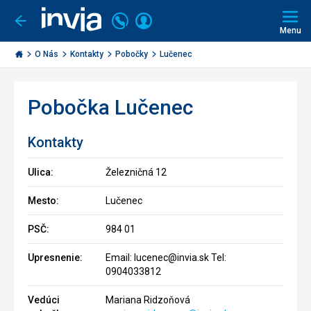
Volajte
Prihlásiť
Ísť
späť
+421
Menu
sa
2
Invia.sk
3221
O Nás
Kontakty
Pobočky
Lučenec
0491
Pobočka Lučenec
Kontakty
Ulica:
Železničná 12
Mesto:
Lučenec
PSČ:
984 01
Upresnenie:
Email: lucenec@invia.sk Tel:
0904033812
Vedúci
Mariana Ridzoňová