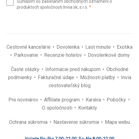
Súhlasím so zasielaním obchodných oznámení o
mail
(povinné)
produktoch spoločnosti Invia.sk, s.r.o.
*
(povinné)
*
Cestovné kancelárie
Dovolenka
Last minute
Exotika
Parkovanie
Recenzie hotelov
Dovolenkové domy
Časté otázky
Informácie pred nákupom
Obchodné
podmienky
Fakturačné údaje
Možnosti platby
Invia
cestovateľský blog
Pre novinárov
Affiliate program
Kariéra
Pobočky
O spoločnosti
Kontakty
Ochrana súkromia
Nastavenie súkromia
Mapa webu
Volajte Po-Pia 7:00-22:00, So-Ne 8:00-22:00