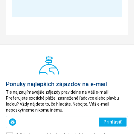
Ponuky najlepších zájazdov na e-mail
Tie najzaujímavejšie zájazdy pravidelne na Váš e-mail!
Preferujete exotické pláže, zasnežené ľadovce alebo plavbu
loďou? Vždy nájdete to, čo hľadáte. Nebojte, Váš e-mail
neposkytneme nikomu inému.
Zadajte
Prihlásiť
svoj
e-