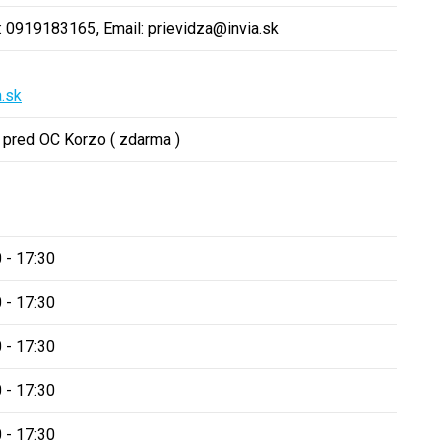
 0919183165, Email: prievidza@invia.sk
a.sk
 pred OC Korzo ( zdarma )
 - 17:30
 - 17:30
 - 17:30
 - 17:30
 - 17:30