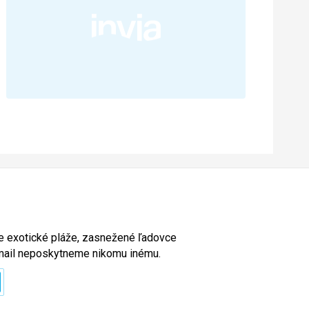
ete exotické pláže, zasnežené ľadovce
e-mail neposkytneme nikomu inému.