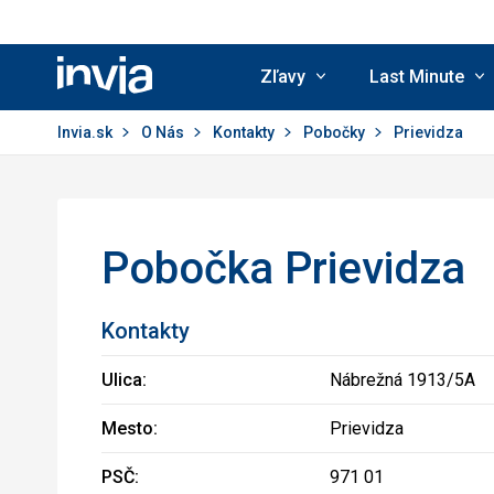
Zľavy
Last Minute
Invia.sk
Invia.sk
O Nás
Kontakty
Pobočky
Prievidza
Pobočka Prievidza
Kontakty
Ulica:
Nábrežná 1913/5A
Mesto:
Prievidza
PSČ:
971 01