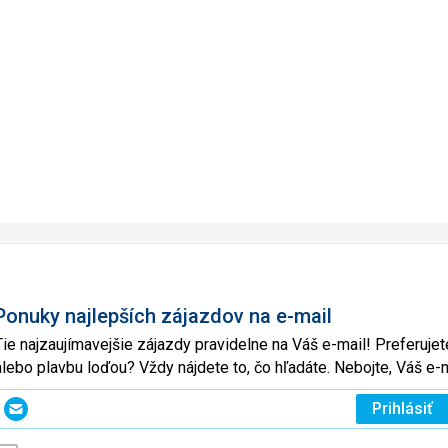
Ponuky najlepších zájazdov na e-mail
Tie najzaujímavejšie zájazdy pravidelne na Váš e-mail! Preferuj
alebo plavbu loďou? Vždy nájdete to, čo hľadáte. Nebojte, Váš 
Zadajte
Prihlásiť
svoj
e-