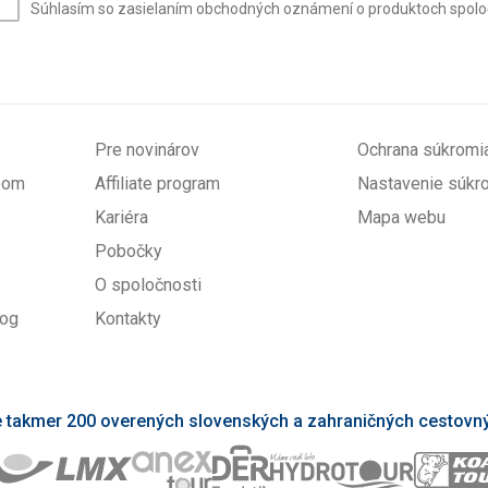
Súhlasím so zasielaním obchodných oznámení o produktoch spoločno
mail
(povinné)
Pre novinárov
Ochrana súkromi
upom
Affiliate program
Nastavenie súkr
Kariéra
Mapa webu
Pobočky
O spoločnosti
log
Kontakty
takmer 200 overených slovenských a zahraničných cestovný