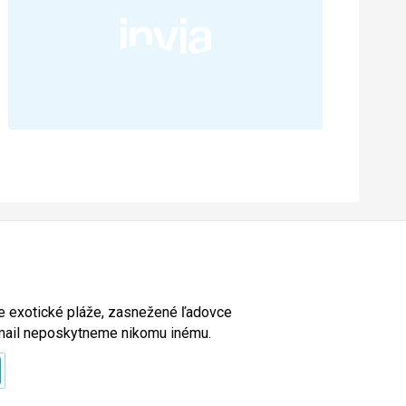
ete exotické pláže, zasnežené ľadovce
e-mail neposkytneme nikomu inému.