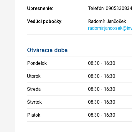
Upresnenie:
Telefón: 0905330834,
Vedúci pobočky:
Radomír Jančošek
radomir.jancosek@inv
Otváracia doba
Pondelok
08:30 - 16:30
Utorok
08:30 - 16:30
Streda
08:30 - 16:30
Štvrtok
08:30 - 16:30
Piatok
08:30 - 16:30