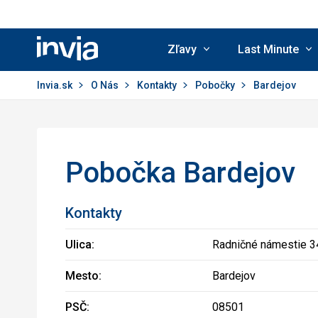
Zľavy
Last Minute
Invia.sk
Invia.sk
O Nás
Kontakty
Pobočky
Bardejov
Pobočka Bardejov
Kontakty
Ulica:
Radničné námestie 3
Mesto:
Bardejov
PSČ:
08501