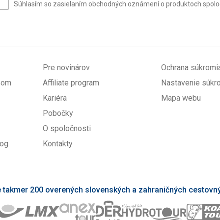
Súhlasím so zasielaním obchodných oznámení o produktoch spoločno
mail
(povinné)
Pre novinárov
Ochrana súkromi
upom
Affiliate program
Nastavenie súkr
Kariéra
Mapa webu
Pobočky
O spoločnosti
log
Kontakty
takmer 200 overených slovenských a zahraničných cestovný