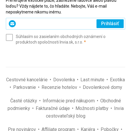
Preferujete exotické pláže, zasnežené ľadovce alebo plavbu
loďou? Vždy nájdete to, čo hľadáte. Nebojte, Váš e-mail
neposkytneme nikomu inému.
Zadajte
Prihlásiť
svoj
e-
Súhlasím so zasielaním obchodných oznámení o
mail
(povinné)
produktoch spoločnosti Invia.sk, s.r.o.
*
(povinné)
*
Cestovné kancelárie
Dovolenka
Last minute
Exotika
Parkovanie
Recenzie hotelov
Dovolenkové domy
Časté otázky
Informácie pred nákupom
Obchodné
podmienky
Fakturačné údaje
Možnosti platby
Invia
cestovateľský blog
Pre novinárov
Affiliate program
Kariéra
Pobočky