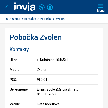
Volajte
Prihlásiť
Ísť
späť
+421
Menu
sa
2
Invia.sk
3221
O Nás
Kontakty
Pobočky
Zvolen
0491
Pobočka Zvolen
Kontakty
Ulica:
Ľ. Kubániho 10465/1
Mesto:
Zvolen
PSČ:
960 01
Upresnenie:
Email: zvolen@invia.sk Tel.:
0903137627
Vedúci
Iveta Kohútová