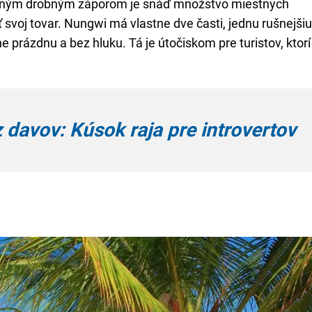
Jedným drobným záporom je snáď množstvo miestnych
svoj tovar. Nungwi má vlastne dve časti, jednu rušnejšiu
 prázdnu a bez hluku. Tá je útočiskom pre turistov, ktorí
davov: Kúsok raja pre introvertov