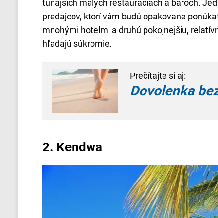
tunajších malých reštauráciách a baroch. 
predajcov, ktorí vám budú opakovane ponúkať 
mnohými hotelmi a druhú pokojnejšiu, relatívne
hľadajú súkromie.
Prečítajte si aj:
Dovolenka bez 
2.
Kendwa