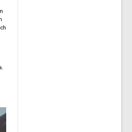
ým
m
ých
a.