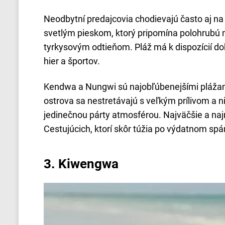
Neodbytní predajcovia chodievajú často aj na
svetlým pieskom, ktorý pripomína polohrubú 
tyrkysovým odtieňom. Pláž má k dispozícií do
hier a športov.
Kendwa a Nungwi sú najobľúbenejšími plážami
ostrova sa nestretávajú s veľkým prílivom a n
jedinečnou párty atmosférou. Najväčšie a najr
Cestujúcich, ktorí skôr túžia po výdatnom sp
3.
Kiwengwa