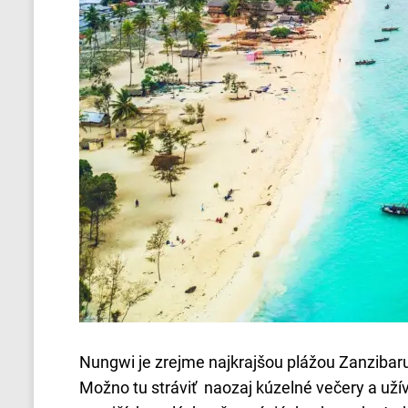
Nungwi je zrejme najkrajšou plážou Zanzib
Možno tu stráviť naozaj kúzelné večery a užív