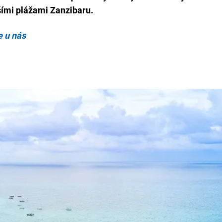
šími plážami Zanzibaru.
e u nás