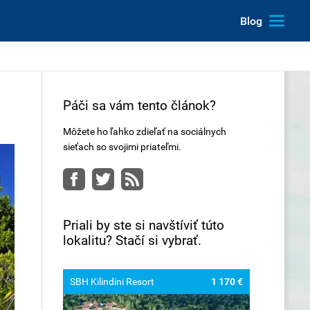
Blog
Páči sa vám tento článok?
Môžete ho ľahko zdieľať na sociálnych
sieťach so svojimi priateľmi.
Facebook
Twitter
RSS
Priali by ste si navštíviť túto
lokalitu? Stačí si vybrať.
SBH Kilindini Resort
1 170 €