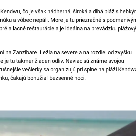
 Kendwu, čo je však nádherná, široká a dlhá pláž s hebk
múku a vôbec nepáli. More je tu priezračné s podmanivý
bré a lacné reštaurácie a je ideálna na prevádzku plážov
 na Zanzibare. Ležia na severe a na rozdiel od zvyšku
ie je tu takmer žiaden odliv. Naviac sú známe svojou
ušnejšie večierky sa organizujú pri splne na pláži Kendw
ánku, čakajú bohužiaľ bezsenné noci.