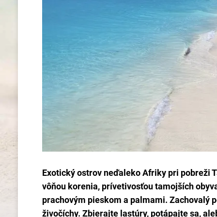
Exotický ostrov neďaleko Afriky pri pobreži
vôňou korenia, prívetivosťou tamojších obyv
prachovým pieskom a palmami. Zachovalý po
živočíchy. Zbierajte lastúry, potápajte sa, a