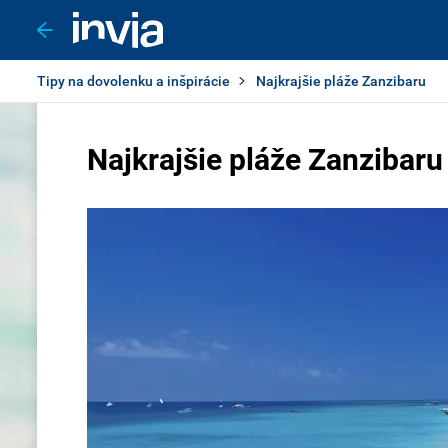
Tipy na dovolenku a inšpirácie
Najkrajšie pláže Zanzibaru
Najkrajšie pláže Zanzibaru