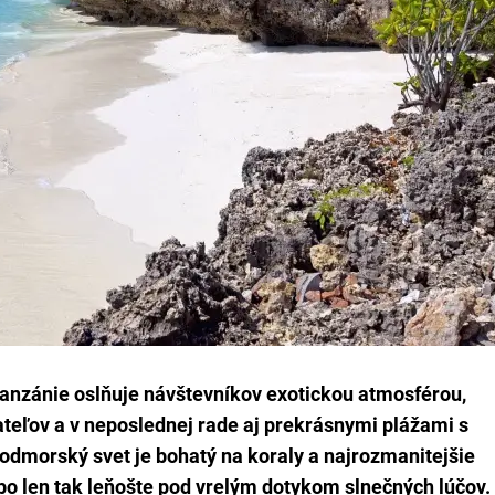
 Tanzánie oslňuje návštevníkov exotickou atmosférou,
ateľov a v neposlednej rade aj prekrásnymi plážami s
dmorský svet je bohatý na koraly a najrozmanitejšie
lebo len tak leňošte pod vrelým dotykom slnečných lúčov.