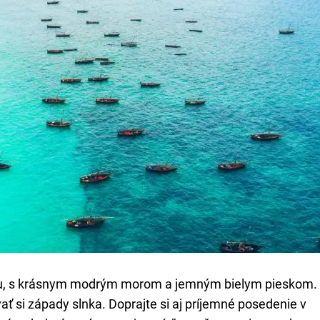
aru, s krásnym modrým morom a jemným bielym pieskom.
ať si západy slnka. Doprajte si aj príjemné posedenie v