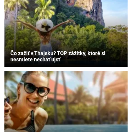
Čo zažiť v Thajsku? TOP zážitky, ktoré si
nesmiete nechať ujsť