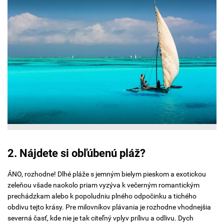
2. Nájdete si obľúbenú pláž?
ÁNO, rozhodne! Dlhé pláže s jemným bielym pieskom a exotickou
zeleňou všade naokolo priam vyzýva k večerným romantickým
prechádzkam alebo k popoludniu plného odpočinku a tichého
obdivu tejto krásy. Pre milovníkov plávania je rozhodne vhodnejšia
severná časť, kde nie je tak citeľný vplyv prílivu a odlivu. Dych