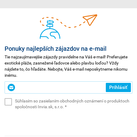
Ponuky najlepších zájazdov na e-mail
Tie najzaujímavejšie zájazdy pravidelne na Váš e-mail! Preferujete
exotické pláže, zasnežené ľadovce alebo plavbu loďou? Vždy
nájdete to, čo hľadáte. Nebojte, Váš e-mail neposkytneme nikomu
inému.
Zadajte
Prihlásiť
svoj
e-
Súhlasím so zasielaním obchodných oznámení o produktoch
mail
(povinné)
spoločnosti Invia.sk, s.r.o.
*
*
(povinné)