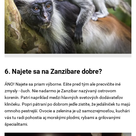
6. Najete sa na Zanzibare dobre?
ÁNO! Najete sa priam výborne. Ešte pred tým ale precvičíte iné
zmysly - čuch. Nie nadarmo je Zanzibar nazývaný ostrovom
korenín. Patrí napríklad medzi hlavných svetových dodávateľov
klinčeku. Popri pátraní po dobrom jedle zistíte, že jedálniček tu majú
omnoho pestrejší. Ovocie a zelenina je už samozrejmosťou, kuchári
vás tu radi pohostia aj morskými plodmi, rybami a grilovanými
špecialitami.