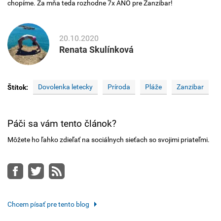
chopíme. Za mňa teda rozhodne 7x ÁNO pre Zanzibar!
20.10.2020
Renata Skulínková
Dovolenka letecky
Príroda
Pláže
Zanzibar
Štítok:
Páči sa vám tento článok?
Môžete ho ľahko zdieľať na sociálnych sieťach so svojimi priateľmi.
Facebook
Twitter
RSS
Chcem písať pre tento blog