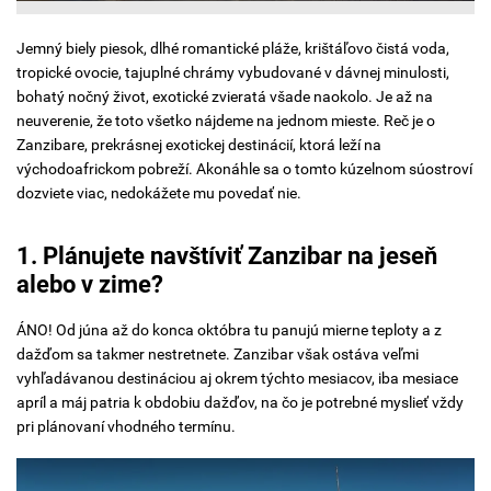
Jemný biely piesok, dlhé romantické pláže, krištáľovo čistá voda,
tropické ovocie, tajuplné chrámy vybudované v dávnej minulosti,
bohatý nočný život, exotické zvieratá všade naokolo. Je až na
neuverenie, že toto všetko nájdeme na jednom mieste. Reč je o
Zanzibare, prekrásnej exotickej destinácií, ktorá leží na
východoafrickom pobreží. Akonáhle sa o tomto kúzelnom súostroví
dozviete viac, nedokážete mu povedať nie.
1. Plánujete navštíviť Zanzibar na jeseň
alebo v zime?
ÁNO! Od júna až do konca októbra tu panujú mierne teploty a z
dažďom sa takmer nestretnete. Zanzibar však ostáva veľmi
vyhľadávanou destináciou aj okrem týchto mesiacov, iba mesiace
apríl a máj patria k obdobiu dažďov, na čo je potrebné myslieť vždy
pri plánovaní vhodného termínu.