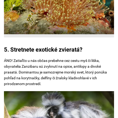
5. Stretnete exotické zvieratá?
ÁNO! Zatiaľčo u nás občas prebehne cez cestu myš či líška,
obyvatelia Zanzibaru sú zvyknutí na opice, antilopy a divoké
prasatá. Dominantou je samozrejme morský svet, ktorý ponúka
pohľad na korytnačky, delfíny či žraloky kladivohlavé v ich
prirodzenom prostredí.