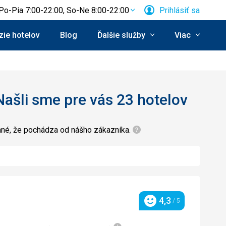
Po-Pia 7:00-22:00, So-Ne 8:00-22:00
Prihlásiť sa
ie hotelov
Blog
Ďalšie služby
Viac
Našli sme pre vás 23 hotelov
zané, že pochádza od nášho zákazníka.
4,3
/ 5
Hodnotenie