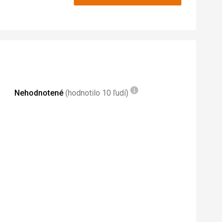
4,0
/ 5
Nehodnotené
(hodnotilo 10 ľudí)
zdali.
nslate