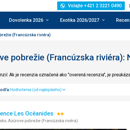
Volajte +421 2 3221 0490
Dovolenka 2026
Exotika 2026/2027
Recenz
režie (Francúzska riviéra)
e pobrežie (Francúzska riviéra): 
zií: Ak je recenzia označená ako "overená recenzia", je preuká
podľa:
Hodnotenia (od najlepšieho)
dence Les Océanides
Hodnotenie:
sko, Azúrove pobrežie (Francúzska riviéra)
2/5