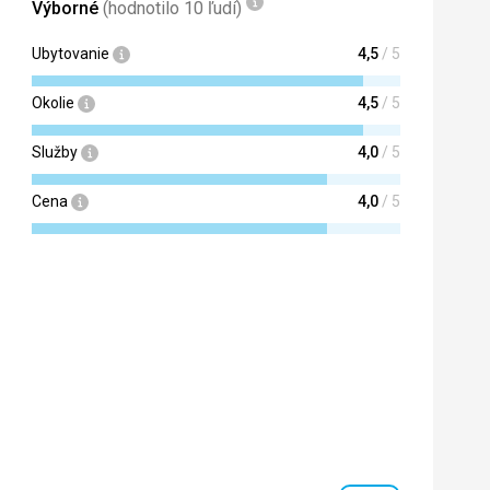
Výborné
(hodnotilo 10 ľudí)
Ubytovanie
4,5
/ 5
Okolie
4,5
/ 5
Služby
4,0
/ 5
Cena
4,0
/ 5