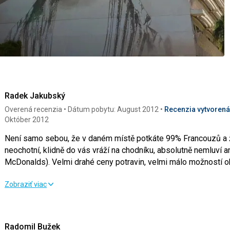
Radek Jakubský
Overená recenzia
Dátum pobytu: August 2012
Recenzia vytvorená 
Október 2012
Není samo sebou, že v daném místě potkáte 99% Francouzů a žá
neochotní, klidně do vás vráží na chodníku, absolutně nemluví a
McDonalds). Velmi drahé ceny potravin, velmi málo možností ob
těšili domů a byli šťastní, že jsme pár dní před Francií strávili v 
Není samo sebou, že v daném místě potkáte 99% Francouzů a žá
Zobraziť viac
neochotní, klidně do vás vráží na chodníku, absolutně nemluví a
McDonalds). Velmi drahé ceny potravin, velmi málo možností ob
těšili domů a byli šťastní, že jsme pár dní před Francií strávili v 
Radomil Bužek