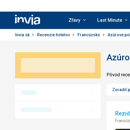
Zľavy
Last Minute
Invia.sk
Invia.sk
Recenzie hotelov
Francúzsko
Azúrove pob
Azúrov
Pôvod recen
Zoradiť 
Rezi
Francúz