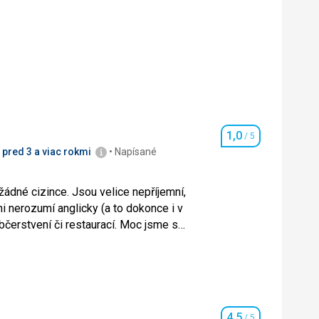
1,0
/ 5
Hodnotenie
pred 3 a viac rokmi
Napísané
dné cizince. Jsou velice nepříjemní,
ni nerozumí anglicky (a to dokonce i v
čerstvení či restaurací. Moc jsme se
Itálii, která nemá chybu.
dné cizince. Jsou velice nepříjemní,
ni nerozumí anglicky (a to dokonce i v
čerstvení či restaurací. Moc jsme se
Itálii, která nemá chybu.
4,5
/ 5