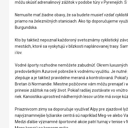
môžu skúsiť adrenalinový zážitok v podobe túry v Pyrenejích. 
Nemusíte mať žiadne obavy, že sa budete musieť vzdať cyklisti
priamo na železničných staniciach. Ako tip doporučujeme využiť
Burgundska.
Kto by taktiež nepoznal každoroný svetoznámy cyklistický závo
mestách, ktoré sa vyskytujú v blízkosti naplánovanej trasy. Sa
i lov.
Vodné športy rozhodne nemôžete zabudnúť. Okrem luxusných 
predovšetkým Azurové pobrežie k vodnému využitiu. Je nutné 
zlepšuje a je taktiež pravidelne meraná a kontrolovaná. Pokiaľ 
Bretan či Normandie. Miestne požičovne vám môžu prenajať i w
prinesie zážitok na celý život. Pokiaľ radšej zostávate vo vnút
riek. Kanoistika uprostred nádherných lesov určite má svoje kúz
Priaznivcom zimy sa doporučuje využívať Alpy pre zjazdové lyžo
najvýznamnejšie lyžiarske centrá sú napríklad Meg-ve alebo Val 
Medzi ďalšie významné športovné akcie patrí turnaj v tenise v
Mans konajú sa koncom mája.