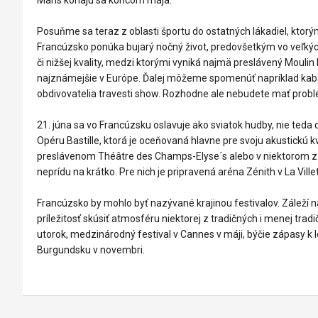
Posuňme sa teraz z oblasti športu do ostatných lákadiel, ktorý
Francúzsko ponúka bujarý nočný život, predovšetkým vo veľkýc
či nižšej kvality, medzi ktorými vyniká najmä preslávený Moul
najznámejšie v Európe. Ďalej môžeme spomenúť napríklad kabar
obdivovatelia travesti show. Rozhodne ale nebudete mať problé
21. júna sa vo Francúzsku oslavuje ako sviatok hudby, nie teda
Opéru Bastille, ktorá je oceňovaná hlavne pre svoju akustickú kv
preslávenom Théâtre des Champs-Elyse´s alebo v niektorom z p
neprídu na krátko. Pre nich je pripravená aréna Zénith v La Villet
Francúzsko by mohlo byť nazývané krajinou festivalov. Záleží 
príležitosť skúsiť atmosféru niektorej z tradičných i menej trad
utorok, medzinárodný festival v Cannes v máji, býčie zápasy k 
Burgundsku v novembri.