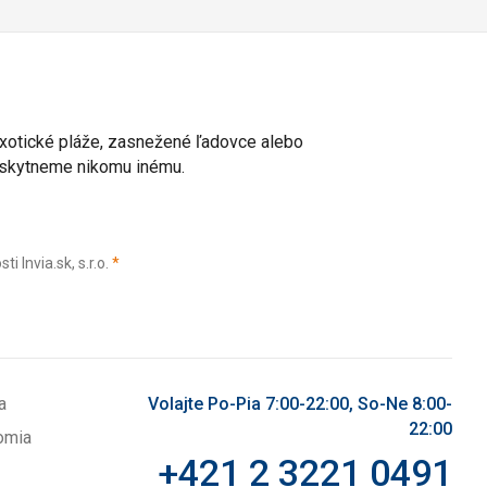
 exotické pláže, zasnežené ľadovce alebo
poskytneme nikomu inému.
(povinné)
Invia.sk, s.r.o.
*
a
Volajte Po-Pia 7:00-22:00, So-Ne 8:00-
22:00
omia
+421 2 3221 0491