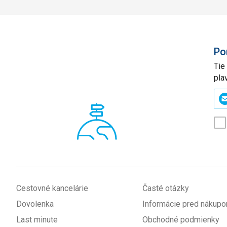
Po
Tie
pla
Zad
svo
e-
mai
(p
*
Cestovné kancelárie
Časté otázky
Dovolenka
Informácie pred nákup
Last minute
Obchodné podmienky