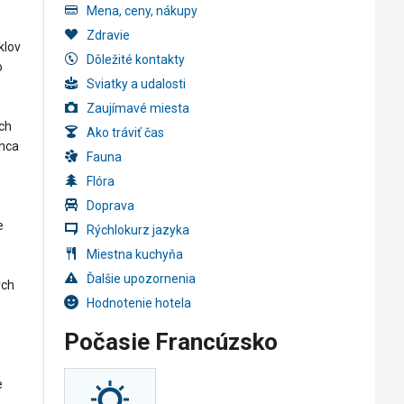
Mena, ceny, nákupy
Zdravie
klov
Dôležité kontakty
o
Sviatky a udalosti
Zaujímavé miesta
ých
Ako tráviť čas
onca
Fauna
Flóra
Doprava
e
Rýchlokurz jazyka
Miestna kuchyňa
Ďalšie upozornenia
ych
Hodnotenie hotela
Počasie Francúzsko
e