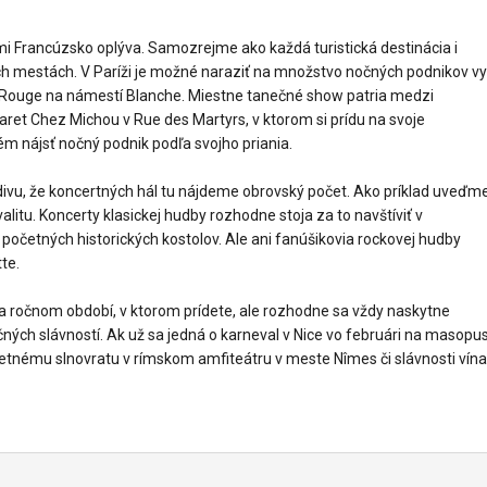
mi Francúzsko oplýva. Samozrejme ako každá turistická destinácia i
h mestách. V Paríži je možné naraziť na množstvo nočných podnikov vy
in Rouge na námestí Blanche. Miestne tanečné show patria medzi
et Chez Michou v Rue des Martyrs, v ktorom si prídu na svoje
m nájsť nočný podnik podľa svojho priania.
 divu, že koncertných hál tu nájdeme obrovský počet. Ako príklad uveďm
alitu. Koncerty klasickej hudby rozhodne stoja za to navštíviť v
očetných historických kostolov. Ale ani fanúšikovia rockovej hudby
te.
na ročnom období, v ktorom prídete, ale rozhodne sa vždy naskytne
ičných slávností. Ak už sa jedná o karneval v Nice vo februári na masopu
letnému slnovratu v rímskom amfiteátru v meste Nîmes či slávnosti vína