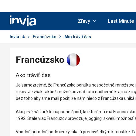
Invia.sk
Zľavy
Last Minute
Invia.sk
Francúzsko
Ako tráviť čas
Francúzsko
Ako tráviť čas
Je samozrejmé, že Francúzsko ponúka nespočetné množstvo pam
rokov. Je však taktiež možné poznať túto nádhernú krajinu z i
bez toho aby sme mali pocit, že nám niečo z Francúzska uniká
Ako prvé nás určite napadne šport, ku ktorému má Francúzsko v
1992. Stále viac Francúzov provozuje jogging, skvelú možnosť a
Vhodné prírodné podmienky lákajú predovšetkým k turistike. Ľahko