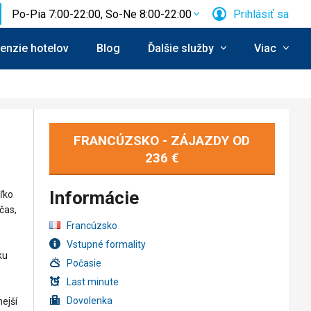
Po-Pia 7:00-22:00, So-Ne 8:00-22:00
Prihlásiť sa
enzie hotelov
Blog
Ďalšie služby
Viac
FRANCÚZSKO - ZÁJAZDY OD
236 €
Informácie
ľko
čas,
Francúzsko
Vstupné formality
ku
Počasie
Last minute
Dovolenka
nejší