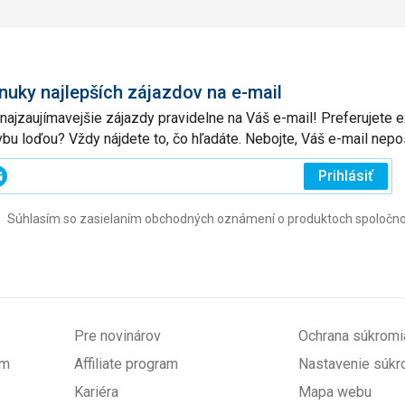
nuky najlepších zájazdov na e-mail
 najzaujímavejšie zájazdy pravidelne na Váš e-mail! Preferujete
vbu loďou? Vždy nájdete to, čo hľadáte. Nebojte, Váš e-mail ne
ajte
Prihlásiť
j
Súhlasím so zasielaním obchodných oznámení o produktoch spoločnosti 
l
ovinné)
Pre novinárov
Ochrana súkromi
om
Affiliate program
Nastavenie súkr
Kariéra
Mapa webu