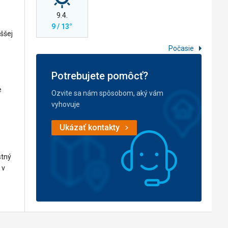
9.4.
9 / 13°
ššej
Počasie
Potrebujete pomôcť?
e
Ozvite sa nám spôsobom, aký vám
vyhovuje
Ukázať kontakty
stný
 v