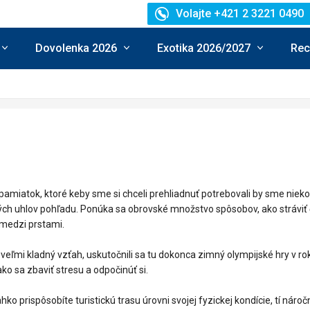
Volajte +421 2 3221 0490
Dovolenka 2026
Exotika 2026/2027
Rec
iatok, ktoré keby sme si chceli prehliadnuť potrebovali by sme nieko
ných uhlov pohľadu. Ponúka sa obrovské množstvo spôsobov, ako stráviť 
 medzi prstami.
eľmi kladný vzťah, uskutočnili sa tu dokonca zimný olympijské hry v ro
ko sa zbaviť stresu a odpočinúť si.
 prispôsobíte turistickú trasu úrovni svojej fyzickej kondície, tí nároč