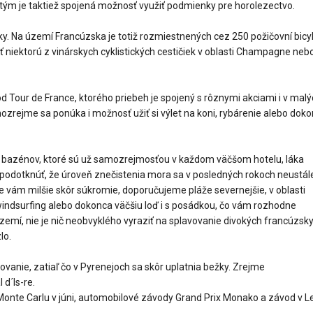
S tým je taktiež spojená možnosť využiť podmienky pre horolezectvo.
ky. Na území Francúzska je totiž rozmiestnených cez 250 požičovní bicy
 niektorú z vinárskych cyklistických cestičiek v oblasti Champagne neb
d Tour de France, ktorého priebeh je spojený s rôznymi akciami i v mal
mozrejme sa ponúka i možnosť užiť si výlet na koni, rybárenie alebo dok
bazénov, ktoré sú už samozrejmosťou v každom väčšom hotelu, láka
podotknúť, že úroveň znečistenia mora sa v posledných rokoch neustál
je vám milšie skôr súkromie, doporučujeme pláže severnejšie, v oblasti
indsurfing alebo dokonca väčšiu loď i s posádkou, čo vám rozhodne
rozemí, nie je nič neobvyklého vyraziť na splavovanie divokých francúzsk
lo.
vanie, zatiaľ čo v Pyrenejoch sa skôr uplatnia bežky. Zrejme
d´ls-re.
 Monte Carlu v júni, automobilové závody Grand Prix Monako a závod v L