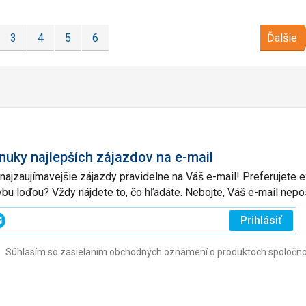
3
4
5
6
Ďalšie
nuky najlepších zájazdov na e-mail
 najzaujímavejšie zájazdy pravidelne na Váš e-mail! Preferujete
vbu loďou? Vždy nájdete to, čo hľadáte. Nebojte, Váš e-mail ne
ajte
Prihlásiť
j
Súhlasím so zasielaním obchodných oznámení o produktoch spoločnosti 
l
ovinné)