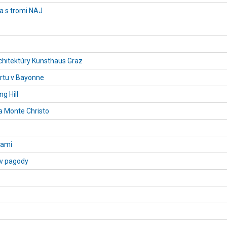
a s tromi NAJ
chitektúry Kunsthaus Graz
Artu v Bayonne
g Hill
a Monte Christo
hami
ov pagody