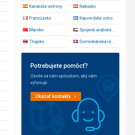
Kanárske ostrovy
Rakúsko
Francúzsko
Kapverdské ostrovy
Maroko
Spojené arabské emiráty
Thajsko
Dominikánska republika
Potrebujete pomôcť?
Ozvite sa nám spôsobom, aký vám
vyhovuje
Ukázať kontakty