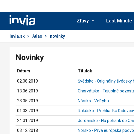
Invia.sk
Zľavy
Last Minute
Invia.sk
Atlas
novinky
Novinky
Dátum
Titulok
02.08.2019
Švédsko - Originálny švédsky 
13.06.2019
Chorvátsko - Tajuplné pozost
23.05.2019
Nórsko - Veľryba
01.03.2019
Rakúsko - Prehliadka ľadovcov
24.01.2019
Jordánsko - Na pohárik do Ca
03.12.2018
Nórsko - Prvá európska podvo