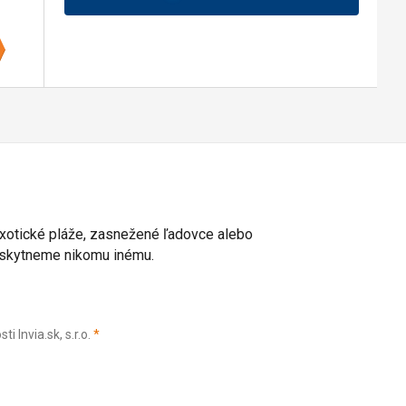
 exotické pláže, zasnežené ľadovce alebo
poskytneme nikomu inému.
(povinné)
Invia.sk, s.r.o.
*