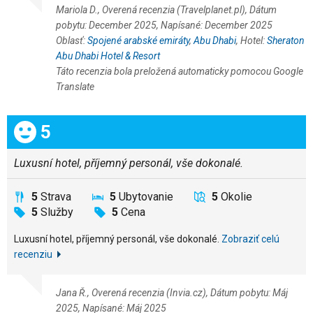
Mariola D., Overená recenzia (Travelplanet.pl), Dátum
pobytu: December 2025, Napísané: December 2025
Oblasť:
Spojené arabské emiráty
,
Abu Dhabi
, Hotel:
Sheraton
Abu Dhabi Hotel & Resort
Táto recenzia bola preložená automaticky pomocou Google
Translate
Celkom:
5
Luxusní hotel, příjemný personál, vše dokonalé.
5
Strava
5
Ubytovanie
5
Okolie
5
Služby
5
Cena
Luxusní hotel, příjemný personál, vše dokonalé.
Zobraziť celú
recenziu
Jana Ř., Overená recenzia (Invia.cz), Dátum pobytu: Máj
2025, Napísané: Máj 2025