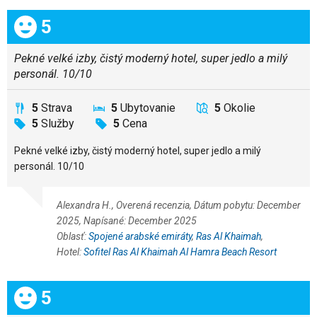
Celkom:
5
Pekné velké izby, čistý moderný hotel, super jedlo a milý
personál. 10/10
5
Strava
5
Ubytovanie
5
Okolie
5
Služby
5
Cena
Pekné velké izby, čistý moderný hotel, super jedlo a milý
personál. 10/10
Alexandra H., Overená recenzia, Dátum pobytu: December
2025, Napísané: December 2025
Oblasť:
Spojené arabské emiráty
,
Ras Al Khaimah
,
Hotel:
Sofitel Ras Al Khaimah Al Hamra Beach Resort
Celkom:
5