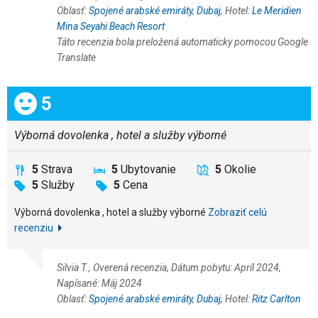
Oblasť:
Spojené arabské emiráty
,
Dubaj
, Hotel:
Le Meridien
Mina Seyahi Beach Resort
Táto recenzia bola preložená automaticky pomocou Google
Translate
Celkom:
5
Výborná dovolenka , hotel a služby výborné
5
Strava
5
Ubytovanie
5
Okolie
5
Služby
5
Cena
Výborná dovolenka , hotel a služby výborné
Zobraziť celú
recenziu
Silvia T., Overená recenzia, Dátum pobytu: Apríl 2024,
Napísané: Máj 2024
Oblasť:
Spojené arabské emiráty
,
Dubaj
, Hotel:
Ritz Carlton