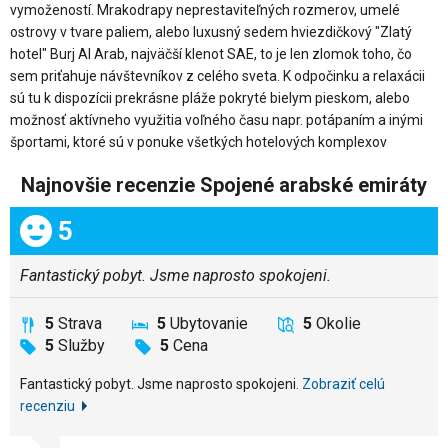
vymožeností. Mrakodrapy neprestaviteľných rozmerov, umelé
ostrovy v tvare paliem, alebo luxusný sedem hviezdičkový "Zlatý
hotel" Burj Al Arab, najväčší klenot SAE, to je len zlomok toho, čo
sem priťahuje návštevníkov z celého sveta. K odpočinku a relaxácii
sú tu k dispozícii prekrásne pláže pokryté bielym pieskom, alebo
možnosť aktívneho využitia voľného času napr. potápaním a inými
športami, ktoré sú v ponuke všetkých hotelových komplexov
Najnovšie recenzie Spojené arabské emiráty
Celkom:
5
Fantastický pobyt. Jsme naprosto spokojeni.
5
Strava
5
Ubytovanie
5
Okolie
5
Služby
5
Cena
Fantastický pobyt. Jsme naprosto spokojeni.
Zobraziť celú
recenziu