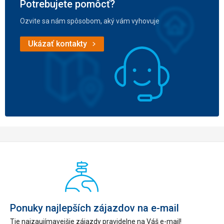
Potrebujete pomôcť?
Ozvite sa nám spôsobom, aký vám vyhovuje
Ukázať kontakty
Ponuky najlepších zájazdov na e-mail
Tie najzaujímavejšie zájazdy pravidelne na Váš e-mail!