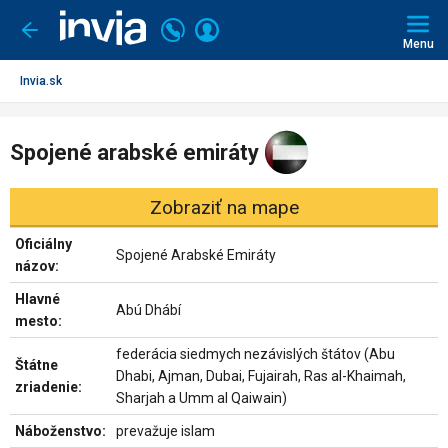
Invia.sk
Volajte
Prihlásiť
Ísť
späť
+421
Menu
sa
2
3221
Invia.sk
0491
Spojené arabské emiráty
Zobraziť na mape
Oficiálny
Spojené Arabské Emiráty
názov:
Hlavné
Abú Dhábí
mesto:
federácia siedmych nezávislých štátov (Abu
Štátne
Dhabi, Ajman, Dubai, Fujairah, Ras al-Khaimah,
zriadenie:
Sharjah a Umm al Qaiwain)
Náboženstvo:
prevažuje islam