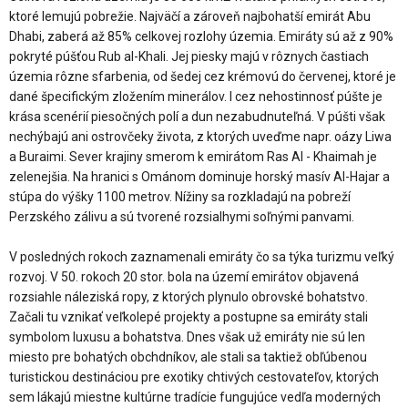
ktoré lemujú pobrežie. Najväčí a zároveň najbohatší emirát Abu
Dhabi, zaberá až 85% celkovej rozlohy územia. Emiráty sú až z 90%
pokryté púšťou Rub al-Khali. Jej piesky majú v rôznych častiach
územia rôzne sfarbenia, od šedej cez krémovú do červenej, ktoré je
dané špecifickým zložením minerálov. I cez nehostinnosť púšte je
krása scenérií piesočných polí a dun nezabudnuteľná. V púšti však
nechýbajú ani ostrovčeky života, z ktorých uveďme napr. oázy Liwa
a Buraimi. Sever krajiny smerom k emirátom Ras Al - Khaimah je
zelenejšia. Na hranici s Ománom dominuje horský masív Al-Hajar a
stúpa do výšky 1100 metrov. Nížiny sa rozkladajú na pobreží
Perzského zálivu a sú tvorené rozsialhymi soľnými panvami.
V posledných rokoch zaznamenali emiráty čo sa týka turizmu veľký
rozvoj. V 50. rokoch 20 stor. bola na území emirátov objavená
rozsiahle náleziská ropy, z ktorých plynulo obrovské bohatstvo.
Začali tu vznikať veľkolepé projekty a postupne sa emiráty stali
symbolom luxusu a bohatstva. Dnes však už emiráty nie sú len
miesto pre bohatých obchdníkov, ale stali sa taktiež obľúbenou
turistickou destináciou pre exotiky chtivých cestovateľov, ktorých
sem lákajú miestne kultúrne tradície fungujúce vedľa moderných