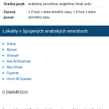
Úradný jazyk:
arabčina, perzština, angličtina, hindí, urdu
Časový
+ 2 hod. v dobe letného času, + 3 hod. v dobe
posun:
zimného času
Lokality v Spojených arabských emirátoch
Dubaj
Ajman
Sharjah
Ras Al Khaimah
Abu Dhabi
Fujairah
Umm Al Quwain
O EMIRÁTOCH