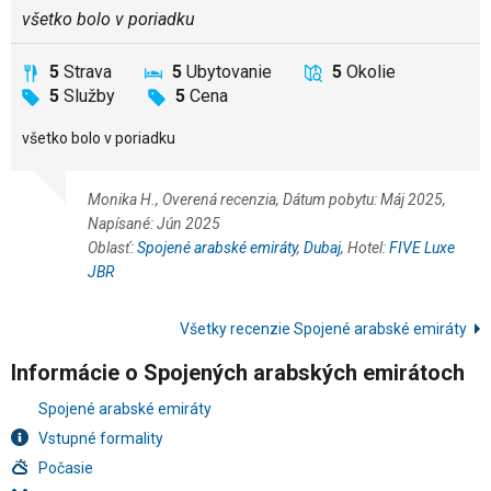
všetko bolo v poriadku
5
Strava
5
Ubytovanie
5
Okolie
5
Služby
5
Cena
všetko bolo v poriadku
Monika H., Overená recenzia, Dátum pobytu: Máj 2025,
Napísané: Jún 2025
Oblasť:
Spojené arabské emiráty
,
Dubaj
, Hotel:
FIVE Luxe
JBR
Všetky recenzie Spojené arabské emiráty
Informácie o Spojených arabských emirátoch
Spojené arabské emiráty
Vstupné formality
Počasie