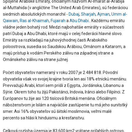
Spojené Arabské Emiráty, oficiálnym názvom Al-Imarát al-Arabíja
al-Muttahida (v angličtine The United Arab Emirates), sú federáciou
siedmich absolutických monarchií -
Dubaj
,
Sharjah
,
Ajman
,
Umm al-
Qaiwain
,
Ras al-Khaimah
,
Fujairah
a
Abu Dhabi.
. Každému emirátu
vládne jeden bohatý rod. Medzi najbohatšie emiráty v súčastnosti
patrí Dubaj a Abu Dhabi, ktoré majú v celej federácii hlavné slovo.
Emiráty sa rozkladajú na juhovýchodnej časti Arabského
poloostrova, susedia so Saudskou Arábiou, Ománom a Katarom, a
majú prístup k vodám Perského zálivu na západnej strane a
Ománskeho zálivu na strane južnej.
Počet obyvateľov nameraný v roku 2007 je 2 484 818. Pôvodní
obyvatelia však vo svojej krajine tvoria len asi 18% etnickú menšinu.
Prevvažujú Arabi, ktorí sem prišli z Egypta, Jordánska, Libanonu a
Sýrie. Okrem toho tu žijú Pakistánci, Indovia, Iránci alebo Filipínci. Z
Európanov tu žije asi 120 tisícová Britská menšina. Oficiálnym
náboženstvom je Islám a najväčšie zastúpenie tu má jeho sunitstký
smer. Asi 16% obyvateľov sú šiitskí moslimovia, veľmi malé
percento sa hlási k hinduismu a kresťanstvu.
Celková rozloha územia je 83 600 km2 vrátane priľahlých ostrovo,