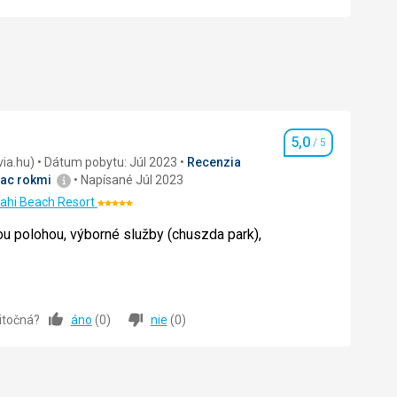
5,0
/ 5
Hodnotenie
recenzia (Invia.hu)
Dátum pobytu: Júl 2023
Recenzia
iac rokmi
Napísané Júl 2023
yahi Beach Resort
Hodnotenie:
5/5
ou polohou, výborné služby (chuszda park),
ou polohou, výborné služby (chuszda park),
žitočná?
áno
(
0
)
nie
(
0
)
5,0
/ 5
5,0
/ 5