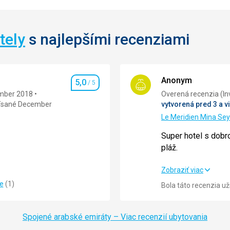
tely
s najlepšími recenziami
Anonym
5,0
/ 5
Hodnotenie
mber 2018
Overená 
ísané December
vytvorená pred 3 a v
Le Meridien Mina Se
Super hotel s dobr
pláž.
Super hotel s dobr
Zobraziť viac
pláž.
ie
(
1
)
Bola táto recenzia u
5,0
/ 5
Strava
5,0
/ 5
Spojené arabské emiráty – Viac recenzií ubytovania
Ubytovanie