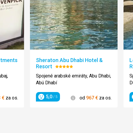
rtments
Sheraton Abu Dhabi Hotel &
L
Resort
R
Hodnotenie:
5/5
baj,
Spojené arabské emiráty, Abu Dhabi,
S
Abú Dhabí
D
5,0
ie
Informácie
/ 5
3
€
za os.
od
967
€
za os.
Hodnotenie