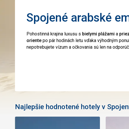
Spojené arabské emi
Pohostinná krajina luxusu s
bielymi plážami
a
pri
oriente
po pár hodinách letu vďaka výhodným ponuk
nepotrebujete vízum a očkovania sú len na odporúč
Najlepšie hodnotené hotely v Spoje