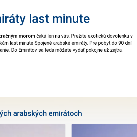
ráty last minute
ezračným morom
čaká len na vás. Prežite exotickú dovolenku v
ám last minute Spojené arabské emiráty. Pre pobyt do 90 dní
anie. Do Emirátov sa teda môžete vydať pokojne už zajtra.
ných arabských emirátoch