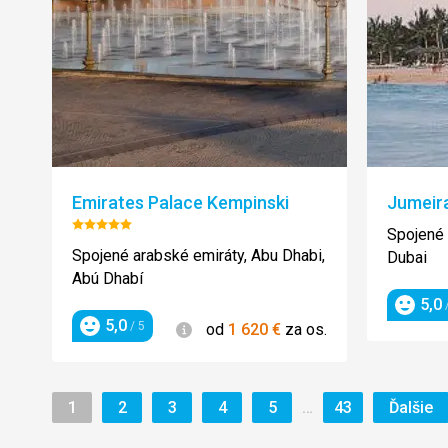
Emirates Palace Kempinski
Jumeir
Hodnotenie:
Spojené 
5/5
Spojené arabské emiráty, Abu Dhabi,
Dubai
Abú Dhabí
5,0
/
Hodnot
5,0
Informácie
/ 5
od
1 620
€
za os.
Hodnotenie
Stránka
Stránka
Stránka
Stránka
Stránka
Stránka
St
…
1
2
3
4
5
43
Ďalšie