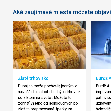
Aké zaujímavé miesta môžete objavi
Zlaté trhovisko
Burdž A
Dubaj sa môže pochváliť jedným z
Burdž Al 
najväčších maloobchodných trhovísk
impozant
so zlatom na svete . Môžete tu
päť hvie
zohnať všetko od jednoduchých po
uznávaný
zložito prepracované šperky za
hviezdič