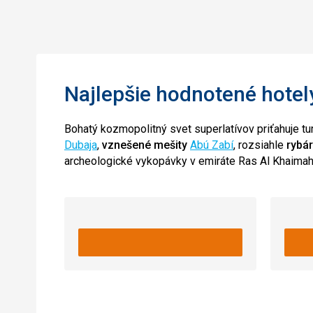
Najlepšie hodnotené hotel
Bohatý kozmopolitný svet superlatívov priťahuje tu
Dubaja
,
vznešené mešity
Abú Zabí
, rozsiahle
rybá
archeologické vykopávky v emiráte Ras Al Khaimah