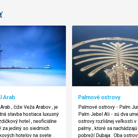
ť
l Arab
Palmové ostrovy
Arab , čiže Veža Arabov , je
Palmové ostrovy - Palm Ju
ná stavba hostiaca luxusný
Palm Jebel Ali - sú dva um
zdičkový hotel , neoficiálne
ostrovy rozlišnej veľkosti v
 za jediný so siedmich
palmy , ktoré sa nachádzajú 
kových hotelov na svete .
pobreží Dubaja . Oba ostrov