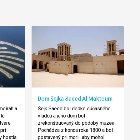
Dom šejka Saeed Al Maktoum
meirah a
Šejk Saeed bol dedko súčasného
elé
vládcu a jeho dom bol
 tvare
zrekonštruovaný do podoby múzea .
pri
Pochádza z konca roka 1800 a bol
y hostia
postavený pri mori , aby mohol