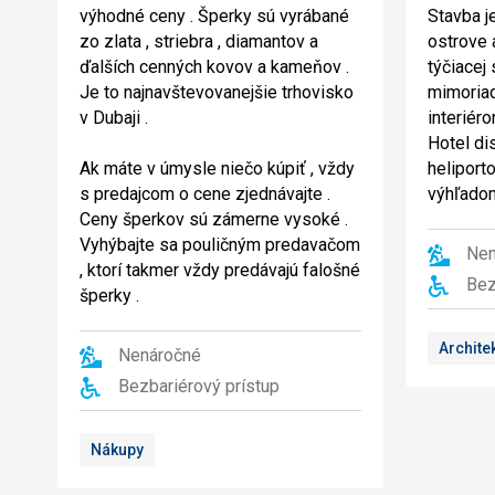
výhodné ceny . Šperky sú vyrábané
Stavba j
zo zlata , striebra , diamantov a
ostrove 
ďalších cenných kovov a kameňov .
týčiacej
Je to najnavštevovanejšie trhovisko
mimoria
v Dubaji .
interiér
Hotel di
Ak máte v úmysle niečo kúpiť , vždy
heliport
s predajcom o cene zjednávajte .
výhľadom
Ceny šperkov sú zámerne vysoké .
Vyhýbajte sa pouličným predavačom
Nen
, ktorí takmer vždy predávajú falošné
Bez
šperky .
Archite
Nenáročné
Bezbariérový prístup
Nákupy