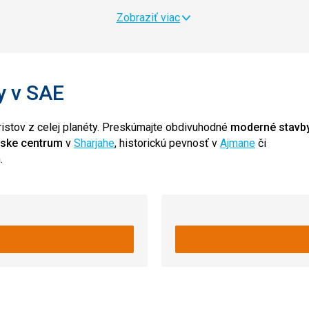
Zobraziť viac
y v SAE
ristov z celej planéty. Preskúmajte obdivuhodné
moderné stavb
rske centrum
v
Sharjahe
, historickú pevnosť v
Ajmane
či
.