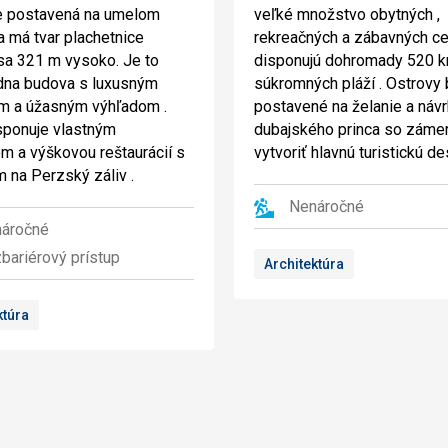
e postavená na umelom
veľké množstvo obytných ,
a má tvar plachetnice
rekreačných a zábavných ce
 sa 321 m vysoko. Je to
disponujú dohromady 520 
dna budova s luxusným
súkromných pláží . Ostrovy 
om a úžasným výhľadom .
postavené na želanie a návr
sponuje vlastným
dubajského princa so zám
om a výškovou reštaurácií s
vytvoriť hlavnú turistickú des
 na Perzský záliv .
Nenáročné
áročné
bariérový prístup
Architektúra
ktúra