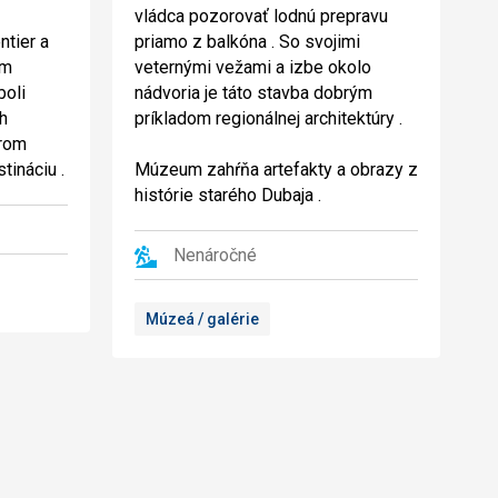
vládca pozorovať lodnú prepravu
ntier a
priamo z balkóna . So svojimi
km
veternými vežami a izbe okolo
boli
nádvoria je táto stavba dobrým
h
príkladom regionálnej architektúry .
erom
tináciu .
Múzeum zahŕňa artefakty a obrazy z
histórie starého Dubaja .
Nenáročné
Múzeá / galérie