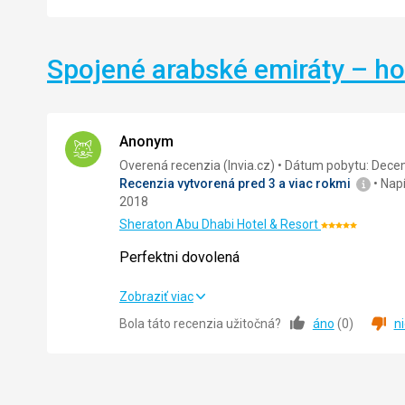
Spojené arabské emiráty – ho
Anonym
Overená recenzia (Invia.cz)
Dátum pobytu: Dece
Recenzia vytvorená pred 3 a viac rokmi
Nap
2018
Sheraton Abu Dhabi Hotel & Resort
Hodnotenie:
5/5
Perfektni dovolená
Perfektni dovolená
Zobraziť viac
Bola táto recenzia užitočná?
áno
(
0
)
n
Strava
Ubytovanie