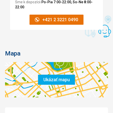
kurt, posilovna a masáže. Vyzkoušeli jsme masáže, které
Sme k dispozícii
Po-Pia 7:00-22:00, So-Ne 8:00-
jsou sice dražší (cca 3000 kč), ale je to celá hodina včetně
22:00
.
čaje, páry, relaxační místnosti a rozhodně to za vynaložené
peníze stojí.
+421 2 3221 0490
Táto recenzia bola preložená automaticky pomocou
Google Translate
Mapa
Ukázať mapu