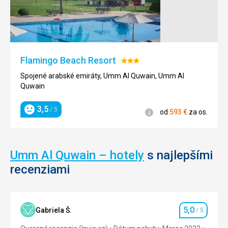
Flamingo Beach Resort
Hodnotenie:
3/5
Spojené arabské emiráty, Umm Al Quwain, Umm Al
Quwain
3,5
/ 5
Informácie
od
593
€
za os.
Hodnotenie
Umm Al Quwain – hotely
s najlepšími
recenziami
5,0
Gabriela Š.
/ 5
Hodnotenie