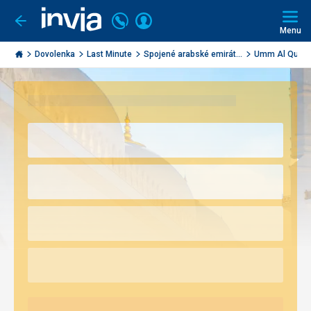
Volajte
Prihlásiť
Ísť
späť
+421
Menu
sa
2
Invia.sk
3221
Dovolenka
Last Minute
Spojené arabské emirát...
Umm Al Quwa
0491