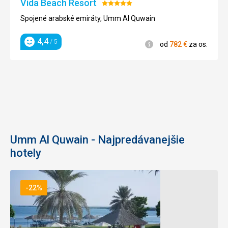
Vida Beach Resort
Hodnotenie:
5/5
Spojené arabské emiráty, Umm Al Quwain
4,4
/ 5
Informácie
od
782
€
za os.
Hodnotenie
Umm Al Quwain - Najpredávanejšie
hotely
-22%