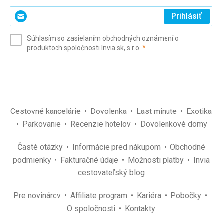
Zadajte
Prihlásiť
svoj
e-
Súhlasím so zasielaním obchodných oznámení o
mail
(povinné)
produktoch spoločnosti Invia.sk, s.r.o.
*
(povinné)
*
Cestovné kancelárie
Dovolenka
Last minute
Exotika
Parkovanie
Recenzie hotelov
Dovolenkové domy
Časté otázky
Informácie pred nákupom
Obchodné
podmienky
Fakturačné údaje
Možnosti platby
Invia
cestovateľský blog
Pre novinárov
Affiliate program
Kariéra
Pobočky
O spoločnosti
Kontakty