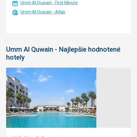
Umm Al Quwain - First Minute
Umm Al Quwain - Atlas
Umm Al Quwain - Najlepšie hodnotené
hotely