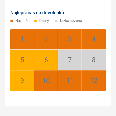
Najlepší čas na dovolenku
Najlepší
Dobrý
Nízka sezóna
Január:
Február:
Marec:
Apríl:
Najlepší
Najlepší
Najlepší
Najlepší
Máj:
Jún:
Júl:
August:
Dobrý
Dobrý
Nízka
Nízka
sezóna
sezóna
September:
Október:
November:
December:
Dobrý
Najlepší
Najlepší
Najlepší