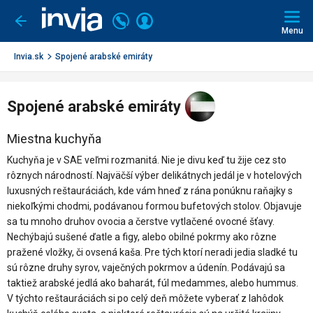
Invia.sk
Volajte
Prihlásiť
Ísť
späť
+421
Menu
sa
2
3221
Invia.sk
Spojené arabské emiráty
0491
Spojené arabské emiráty
Miestna kuchyňa
Kuchyňa je v SAE veľmi rozmanitá. Nie je divu keď tu žije cez sto
rôznych národností. Najväčší výber delikátnych jedál je v hotelových
luxusných reštauráciách, kde vám hneď z rána ponúknu raňajky s
niekoľkými chodmi, podávanou formou bufetových stolov. Objavuje
sa tu mnoho druhov ovocia a čerstve vytlačené ovocné šťavy.
Nechýbajú sušené ďatle a figy, alebo obilné pokrmy ako rôzne
pražené vložky, či ovsená kaša. Pre tých ktorí neradi jedia sladké tu
sú rôzne druhy syrov, vaječných pokrmov a údenín. Podávajú sa
taktiež arabské jedlá ako baharát, fúl medammes, alebo hummus.
V týchto reštauráciách si po celý deň môžete vyberať z lahôdok