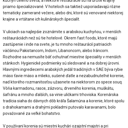
kuchýň celého sveta, a niektoré reštaurácie sú na určité krajiny
priamo špecializované. V hoteloch sa taktiež usporiadavajú rôzne
tematicky zamerané večere, alebo dni, ktoré sú venované niektorej
krajine a vrtátane ich kulinárskych špecialít.
V uliciach sa najlepšie zoznámite s arabskou kuchyňou, v menších
reštauráciách než sú tie hotelové. Okrem fast foods, ktoré majú
zastúpenie i inde na svete, je tu mnoho reštaurácií patriacich
väčšinou Pakistancom, Indom, Libanoncom, alebo Iráncom.
Rozhodne sa nemusíte báť ochutnať miestne špeciality v menších
stánkoch. Hygienické podmienky sú sledované a na dobrej úrovni.
Hlavnými ingrediecemi arabských jedál tradičných v SAE býva rybie
mäso ťavie mäso a mlieko, sušené ďatle a nezabudnuteľné korenie,
nad ktorého rozmanitosťou užasnete na niektorom zo spece souq.
Vôňa karmadonu, rasce, zázvoru, drveného korenia, muškátu,
šafránu a mnoho ďalších, sa vinie uličkami trhoviska. Korenárska
tradícia siaha do dávnych dôb kráľa Šalamúna a korenie, ktoré spolu
s drahokamami a drahými pokladmi putovalo karavanami, bolo
považované za veľké bohatstvo.
V používaní korenia sú miestni kuchári ozajstní majstri a pri