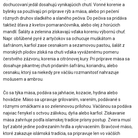
dochucovaní jedál dosahujú vynikajúcich chutí. Vonné korenie a
bylinky sa používajú pri príprave rýb a mäsa, alebo pri pečení
rôznych druhov sladkého a slaného pečiva. Do pečiva sa pridáva
taktiež šťava z kvetov pomarančovníka, alebo olej z horúcich
mandlí. Šaláty a zelenina získavajú vďaka koreniu výbornú chuť.
Napr. obľúbené pyré z artyčokov sa ochucuje muškátom a
šafránom, karfiol zase cesnakom a sezamovou pastou, šalát z
morských plodov získá na chuti vďaka vyváženému pomeru
čerstvého zázvoru, korenia a citrónovej kury. Pri príprave mäsa sa
dosahuje pikantnej chuti pridaním šafránu, koriandru, alebo
cesnaku, ktorý sa niekedy pre väčšiu rozmanitosť nahrazuje
mošusem a ambrou.
Čo sa týka mäsa, podáva sa jahňacie, kozacie, hydina alebo
hovädzie. Mäso sa upravuje grilovaním, varením, podávané s
rôznymi omáčkami a so zeleninovou prílohou. Väčšinou sa podáva
najviac fenykel s octvou zálivkou, dyňa alebo karfiol. Získavanie
mäsa zahrňuje podľa islamskej tradície prísny postup. Zviera musí
byť zabité jedine podrezaním hrdla a vykrvacením. Bravčové mäso,
ktoré zakazuje islámská tradícia, sa pripravuje len vo väčších