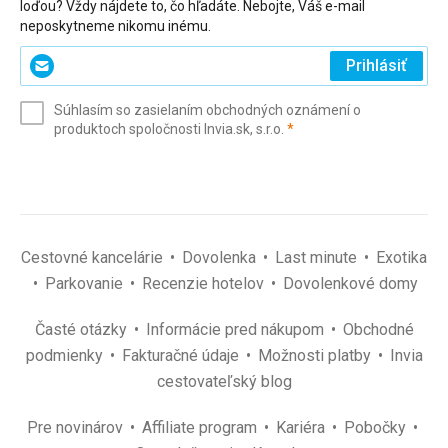
loďou? Vždy nájdete to, čo hľadáte. Nebojte, Váš e-mail
neposkytneme nikomu inému.
Zadajte
Prihlásiť
svoj
e-
Súhlasím so zasielaním obchodných oznámení o
mail
(povinné)
produktoch spoločnosti Invia.sk, s.r.o.
*
(povinné)
*
Cestovné kancelárie
Dovolenka
Last minute
Exotika
Parkovanie
Recenzie hotelov
Dovolenkové domy
Časté otázky
Informácie pred nákupom
Obchodné
podmienky
Fakturačné údaje
Možnosti platby
Invia
cestovateľský blog
Pre novinárov
Affiliate program
Kariéra
Pobočky