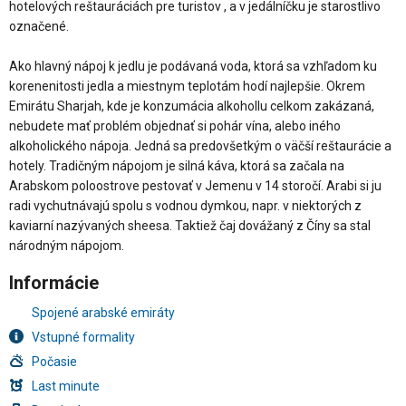
hotelových reštauráciách pre turistov , a v jedálníčku je starostlivo
označené.
Ako hlavný nápoj k jedlu je podávaná voda, ktorá sa vzhľadom ku
korenenitosti jedla a miestnym teplotám hodí najlepšie. Okrem
Emirátu Sharjah, kde je konzumácia alkohollu celkom zakázaná,
nebudete mať problém objednať si pohár vína, alebo iného
alkoholického nápoja. Jedná sa predovšetkým o väčší reštaurácie a
hotely. Tradičným nápojom je silná káva, ktorá sa začala na
Arabskom poloostrove pestovať v Jemenu v 14 storočí. Arabi si ju
radi vychutnávajú spolu s vodnou dymkou, napr. v niektorých z
kaviarní nazývaných sheesa. Taktiež čaj dovážaný z Číny sa stal
národným nápojom.
Informácie
Spojené arabské emiráty
Vstupné formality
Počasie
Last minute