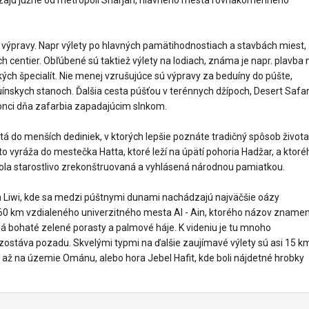
výpravy. Napr výlety po hlavných pamätihodnostiach a stavbách miest,
 centier. Obľúbené sú taktiež výlety na lodiach, známa je napr. plavba 
ých špecialít. Nie menej vzrušujúce sú výpravy za beduíny do púšte,
nskych stanoch. Ďalšia cesta púšťou v terénnych džípoch, Desert Safar
onci dňa zafarbia zapadajúcim slnkom.
á do menších dediniek, v ktorých lepšie poznáte tradičný spôsob života
to vyráža do mestečka Hatta, ktoré leží na úpätí pohoria Hadžar, a ktoré
bola starostlivo zrekonštruovaná a vyhlásená národnou pamiatkou.
a Liwi, kde sa medzi púštnymi dunami nachádzajú najväčšie oázy
 160 km vzdialeného univerzitného mesta Al - Ain, ktorého názov zname
 bohaté zelené porasty a palmové háje. K videniu je tu mnoho
ostáva pozadu. Skvelými typmi na ďalšie zaujímavé výlety sú asi 15 k
á až na územie Ománu, alebo hora Jebel Hafit, kde boli nájdetné hrobky