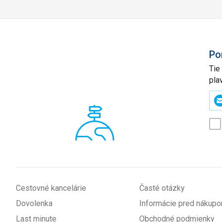
Po
Tie
pla
Zad
svo
e-
mai
(p
*
Cestovné kancelárie
Časté otázky
Dovolenka
Informácie pred nákup
Last minute
Obchodné podmienky