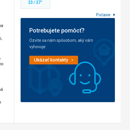
23 / 27°
Počasie
na
Potrebujete pomôcť?
i,
Ozvite sa nám spôsobom, aký vám
vyhovuje
,
Ukázať kontakty
ho
ná
m