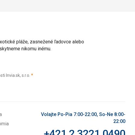
 exotické pláže, zasnežené ľadovce alebo
poskytneme nikomu inému.
(povinné)
Invia.sk, s.r.o.
*
a
Volajte Po-Pia 7:00-22:00, So-Ne 8:00-
22:00
omia
+421 2 3221 0490