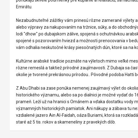
Emirátu.
Nezabudnuteľné zážitky vám prinesú rôzne zamerané výlety a 
alebo výpravy za nakupovaním na tržnice, súky, a do obchodných
lodi "dhow" po dubajskom zálive, spojená s ochutnávkou arabsk
spojené s pozorovaním hviezd a možnosti prenocovania v beduí
vám odhalia neskutočné krásy piesočnatých dún, ktoré sa na k
Kultúrne arabské tradície poznáte na výletoch mimo veľké mest
rôzne remeslá a taktiež prírodné zaujímavosti. Z Dubaja sa čas
okolie je tvorené prekrásnou prírodou.. Pôvodné podoba Hatti 
Z Abu Dhabi sa zase ponúka nemenej zaujímavý výlet do okoli
historického významu, alebo sa po dialnici je možné vydať do
prameň. Leží už na hranici s Ománem a vďaka dostatku vody má
významných historických pamiatok. Ani nákupy a zábava tu nez
vzdialené jazero Ain Al-Faidah, oáza Buriami, ktorá sa rozklad
staré až 5 tis. rokov a skameneliny z pravekých dôb.