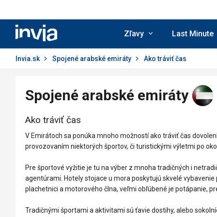
Invia.sk
Zľavy
Last Minute
Invia.sk
Spojené arabské emiráty
Ako tráviť čas
Spojené arabské emiráty
Ako tráviť čas
V Emirátoch sa ponúka mnoho možností ako tráviť čas dovolenk
provozovaním niektorých športov, či turistickými výletmi po ok
Pre športové vyžitie je tu na výber z mnoha tradičných i netra
agentúrami. Hotely stojace u mora poskytujú skvelé vybavenie 
plachetnici a motorového člna, veľmi obľúbené je potápanie, p
Tradičnými športami a aktivitami sú ťavie dostihy, alebo sokolní