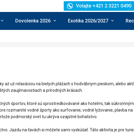
Volajte +421 2 3221 0490
Dovolenka 2026
Exotika 2026/2027
Rec
y až už relaxáciou na bielych plážach s hodvábnym pieskom, alebo aktí
olitých zaujímavostiach a prírodných krásach.
dičných športov, ktoré sú sprostredkovávané ako hotelmi, tak súkromným
pre rozmanité vodné športy ako surfovanie, vodné lyžovanie, plavba na
retože podmorský svet tu ukrýva ozajstné bohatstvo.
ctvo. Jazdu na ťavách si môžete sami vyskúšať. Táto aktivita je pre turi