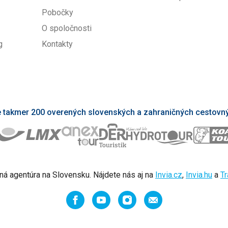
Pobočky
O spoločnosti
g
Kontakty
takmer 200 overených slovenských a zahraničných cestovný
ná agentúra na Slovensku. Nájdete nás aj na
Invia.cz
,
Invia.hu
a
Tr
Facebook
YouTube
Instagram
Odporučiť