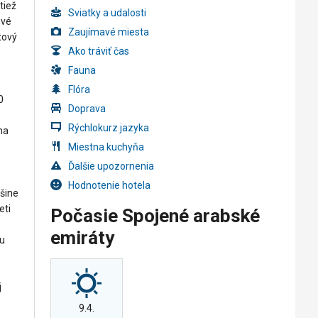
tiež
Sviatky a udalosti
ové
Zaujímavé miesta
htový
Ako tráviť čas
Fauna
Flóra
0
Doprava
Rýchlokurz jazyka
na
Miestna kuchyňa
Ďalšie upozornenia
Hodnotenie hotela
šine
eti
Počasie Spojené arabské
emiráty
ou
j
9.4.