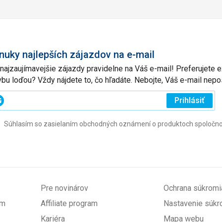
nuky najlepších zájazdov na e-mail
 najzaujímavejšie zájazdy pravidelne na Váš e-mail! Preferujete
vbu loďou? Vždy nájdete to, čo hľadáte. Nebojte, Váš e-mail ne
ajte
Prihlásiť
j
Súhlasím so zasielaním obchodných oznámení o produktoch spoločnosti 
l
ovinné)
Pre novinárov
Ochrana súkromi
om
Affiliate program
Nastavenie súkr
Kariéra
Mapa webu