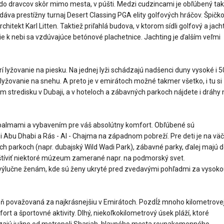
o dravcov skôr mimo mesta, v púšti. Medzi cudzincami je obľúbený tak
dáva prestížny turnaj Desert Classing PGA elity golfových hráčov. Špičk
chitekt Karl Litten. Taktiež priľahlá budova, v ktorom sídli golfový a jac
ie k nebi sa vzdúvajúce betónové plachetnice. Jachting je ďalším veľmi
lyžovanie na piesku. Na jednej lyži schádzajú nadšenci duny vysoké i 5
žovanie na snehu. A preto je v emirátoch možné takmer všetko, i tu si
tredisku v Dubaji, a v hoteloch a zábavných parkoch nájdete i dráhy 
palmami a vybavením pre váš absolútny komfort. Obľúbené sú
Abu Dhabi a Rás - Al - Chajma na západnom pobreží. Pre deti je na väč
ch parkoch (napr. dubajský Wild Wadi Park), zábavné parky, ďalej majú d
vštíviť niektoré múzeum zamerané napr. na podmorský svet.
výlučne ženám, kde sú ženy ukryté pred zvedavými pohľadmi za vysok
eň považovaná za najkrásnejšiu v Emirátoch. Pozdĺž mnoho kilometrove
rt a športovné aktivity. Dlhý, niekoľkokilometrový úsek pláží, ktoré
dzajú južne od metropoli Sharjah, hlavného mesta rovnakomenného