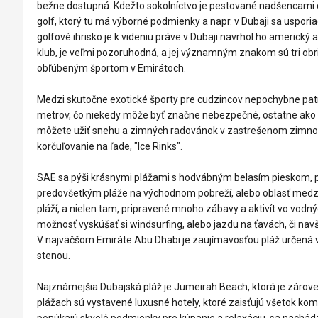
bežne dostupná. Kdežto sokolníctvo je pestované nadšencami d
golf, ktorý tu má výborné podmienky a napr. v Dubaji sa usporia
golfové ihrisko je k videniu práve v Dubaji navrhol ho americký ar
klub, je veľmi pozoruhodná, a jej významným znakom sú tri obr
obľúbeným športom v Emirátoch.
Medzi skutočne exotické športy pre cudzincov nepochybne patrí 
metrov, čo niekedy môže byť značne nebezpečné, ostatne ako ly
môžete užiť snehu a zimných radovánok v zastrešenom zimnom s
korčuľovanie na ľade, "Ice Rinks".
SAE sa pýši krásnymi plážami s hodvábným belasím pieskom, 
predovšetkým pláže na východnom pobreží, alebo oblasť medzi 
pláží, a nielen tam, pripravené mnoho zábavy a aktivít vo vodný
možnosť vyskúšať si windsurfing, alebo jazdu na ťavách, či na
V najväčšom Emiráte Abu Dhabi je zaujímavosťou pláž určená 
stenou.
Najznámejšia Dubajská pláž je Jumeirah Beach, ktorá je zárov
plážach sú vystavené luxusné hotely, ktoré zaisťujú všetok komfo
ponúkajú skvelé podmienky pre kúpanie a relaxáciu, sa nachá