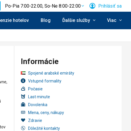
Po-Pia 7:00-22:00, So-Ne 8:00-22:00
Prihlásiť sa
enzie hotelov
Blog
Ďalšie služby
Viac
Informácie
Spojené arabské emiráty
Vstupné formality
vne,
Počasie
Last minute
i
Dovolenka
Mena, ceny, nákupy
Zdravie
stov
Dôležité kontakty