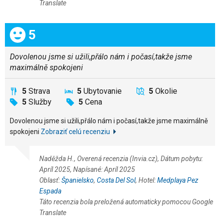
Translate
Celkom:
5
Dovolenou jsme si užili,přálo nám i počasí,takže jsme
maximálně spokojeni
5
Strava
5
Ubytovanie
5
Okolie
5
Služby
5
Cena
Dovolenou jsme si užili,přálo nám i počasí,takže jsme maximálně
spokojeni
Zobraziť celú recenziu
Naděžda H., Overená recenzia (Invia.cz), Dátum pobytu:
Apríl 2025, Napísané: Apríl 2025
Oblasť:
Španielsko
,
Costa Del Sol
, Hotel:
Medplaya Pez
Espada
Táto recenzia bola preložená automaticky pomocou Google
Translate