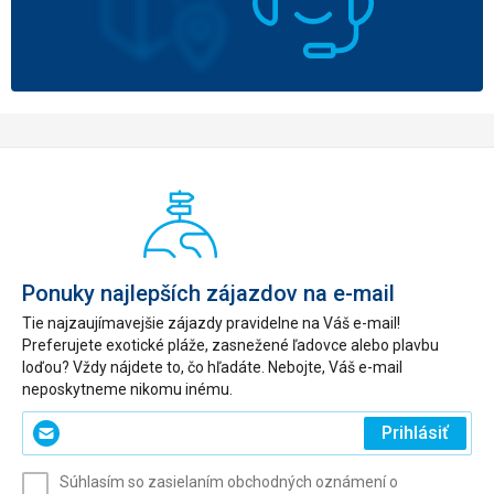
Ponuky najlepších zájazdov na e-mail
Tie najzaujímavejšie zájazdy pravidelne na Váš e-mail!
Preferujete exotické pláže, zasnežené ľadovce alebo plavbu
loďou? Vždy nájdete to, čo hľadáte. Nebojte, Váš e-mail
neposkytneme nikomu inému.
Zadajte
Prihlásiť
svoj
e-
Súhlasím so zasielaním obchodných oznámení o
mail