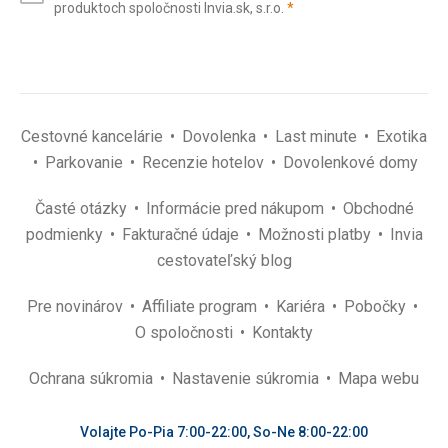
(povinné)
produktoch spoločnosti Invia.sk, s.r.o.
*
(povinné)
*
Cestovné kancelárie
Dovolenka
Last minute
Exotika
Parkovanie
Recenzie hotelov
Dovolenkové domy
Časté otázky
Informácie pred nákupom
Obchodné
podmienky
Fakturačné údaje
Možnosti platby
Invia
cestovateľský blog
Pre novinárov
Affiliate program
Kariéra
Pobočky
O spoločnosti
Kontakty
Ochrana súkromia
Nastavenie súkromia
Mapa webu
Volajte Po-Pia 7:00-22:00, So-Ne 8:00-22:00