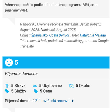
Všechno proběhlo podle dohodnutého programu. Měli jsme
příjemný výlet.
Nándor K., Overená recenzia (Invia.hu), Dátum pobytu:
August 2025, Napísané: August 2025
Oblasť:
Španielsko
,
Costa Del Sol
, Hotel:
Catalonia Malaga
Táto recenzia bola preložená automaticky pomocou Google
Translate
Celkom:
5
Příjemná dovolená
5
Strava
5
Ubytovanie
5
Okolie
5
Služby
5
Cena
Příjemná dovolená
Zobraziť celú recenziu