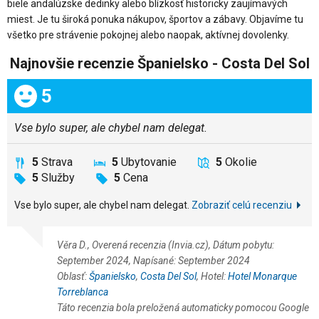
biele andalúzske dedinky alebo blízkosť historicky zaujímavých
miest. Je tu široká ponuka nákupov, športov a zábavy. Objavíme tu
všetko pre strávenie pokojnej alebo naopak, aktívnej dovolenky.
Najnovšie recenzie Španielsko - Costa Del Sol
Celkom:
5
Vse bylo super, ale chybel nam delegat.
5
Strava
5
Ubytovanie
5
Okolie
5
Služby
5
Cena
Vse bylo super, ale chybel nam delegat.
Zobraziť celú recenziu
Věra D., Overená recenzia (Invia.cz), Dátum pobytu:
September 2024, Napísané: September 2024
Oblasť:
Španielsko
,
Costa Del Sol
, Hotel:
Hotel Monarque
Torreblanca
Táto recenzia bola preložená automaticky pomocou Google