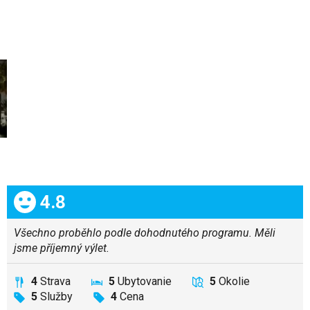
Celkom:
4.8
Všechno proběhlo podle dohodnutého programu. Měli
jsme příjemný výlet.
4
Strava
5
Ubytovanie
5
Okolie
5
Služby
4
Cena