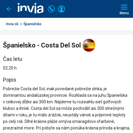
Invia.sk
Volajte
Prihlásiť
Ísť
späť
+421
Menu
sa
2
3221
Invia.sk
Španielsko
0491
Španielsko - Costa Del Sol
Čas letu
02:20 h
Popis
Pobrežie Costa del Sol, inak povedané pobrežie slnka, je
dominantou andalúzskej provincie. Rozkladá sa na juhu Španielska
v celkovej dĺžke asi 300 km. Nájdeme tu rozsiahlu sieť golfových
klubov a ihrísk. Costa del Sol sa môže pochváliť asi 300 slnečnými
dňami v roku, je tu málo zrážok, neustály vánok a príjemné teploty
po celý rok. Dlhé krásne pláže omýva smaragdovo sfarbené,
priezračné more. Pri pobyte sa nám ponúka krásna príroda a krajina,