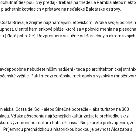
chutnať tiež pouličný predaj - trebárs na triede La Rambla alebo niek
ch plachetníc kotviacich v prístave na neďaleké Baleárske ostrovy.
y. Costa Brava je zrejme najznámejším letoviskom. Vďaka svojej polohe 
tupnosť. Členité kamienkové pláže, ktoré sa v polovici menia na piesočna
a (Zlaté pobrežie). Rozprestiera sa južne od Barcelony a okrem svojich
pravdepodobne nebudete ničím nadšení - teda po architektonickej stránk
ločenské vyžitie. Patrí medzi európske metropoly s vysokým množstvo
elska. Costa del Sol - alebo Slnečné pobrežie - láka turistov na 300
Malagu. Vďaka pôsobeniu najrôznejších kultúr zažijete prehliadku skrz
diskom významného maliara Pabla Picassa. Nie je preto prekvapením, že 
l. Príjemnou prechádzkou a historickou bodkou je pevnosť Alcazaba s