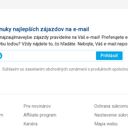
nuky najlepších zájazdov na e-mail
 najzaujímavejšie zájazdy pravidelne na Váš e-mail! Preferujete
vbu loďou? Vždy nájdete to, čo hľadáte. Nebojte, Váš e-mail ne
ajte
Prihlásiť
j
Súhlasím so zasielaním obchodných oznámení o produktoch spoločnosti 
l
ovinné)
Pre novinárov
Ochrana súkromi
om
Affiliate program
Nastavenie súkr
Kariéra
Mapa webu