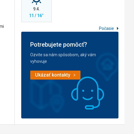
9.4.
11 / 16°
ami
Počasie
Potrebujete pomôcť?
Ozvite sa nám spôsobom, aký vám
vyhovuje
Ukázať kontakty