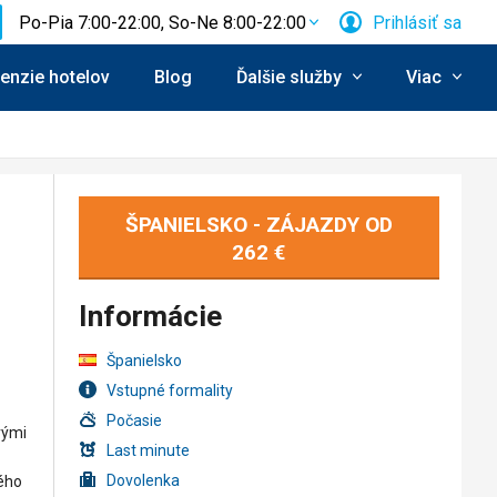
Po-Pia 7:00-22:00, So-Ne 8:00-22:00
Prihlásiť sa
enzie hotelov
Blog
Ďalšie služby
Viac
ŠPANIELSKO - ZÁJAZDY OD
262 €
Informácie
Španielsko
Vstupné formality
Počasie
vými
Last minute
Dovolenka
ého