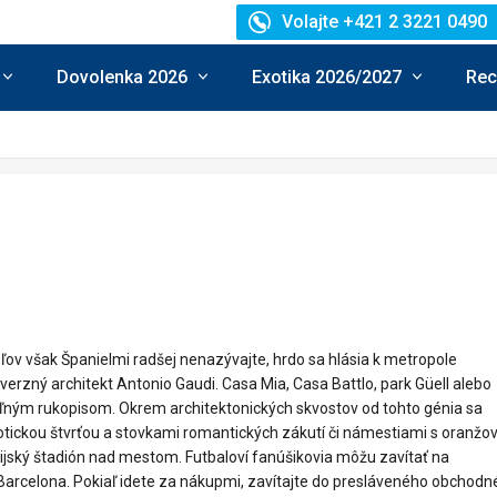
Volajte +421 2 3221 0490
Dovolenka 2026
Exotika 2026/2027
Rec
ov však Španielmi radšej nenazývajte, hrdo sa hlásia k metropole
rzný architekt Antonio Gaudi. Casa Mia, Casa Battlo, park Güell alebo
ľným rukopisom. Okrem architektonických skvostov od tohto génia sa
tickou štvrťou a stovkami romantických zákutí či námestiami s oranžo
jský štadión nad mestom. Futbaloví fanúšikovia môžu zavítať na
rcelona. Pokiaľ idete za nákupmi, zavítajte do presláveného obchodn