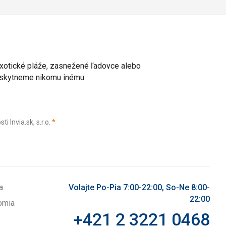
 exotické pláže, zasnežené ľadovce alebo
poskytneme nikomu inému.
(povinné)
Invia.sk, s.r.o.
*
a
Volajte Po-Pia 7:00-22:00, So-Ne 8:00-
22:00
omia
+421 2 3221 0468