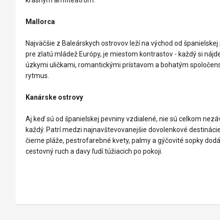
Mallorca
Najväčšie z Baleárskych ostrovov leží na východ od španielskej p
pre zlatú mládež Európy, je miestom kontrastov - každý si nájd
úzkymi uličkami, romantickými prístavom a bohatým spoločensk
rytmus.
Kanárske ostrovy
Aj keď sú od španielskej pevniny vzdialené, nie sú celkom nezáv
každý. Patrí medzi najnavštevovanejšie dovolenkové destinácie
čierne pláže, pestrofarebné kvety, palmy a gýčovité sopky dodá
cestovný ruch a davy ľudí túžiacich po pokoji.