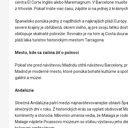
centra El Corte Inglés alebo Maremagnum. V Barcelone musíte o
z trhovísk. Pokiaľ máte viac času, zájdite si na jednej z krásny
Španielsko ponúka jedny z najdlhších a najkrajších pláží Európ
severe krajiny je obľúbená, okrem iného, aj pre svoju ľahkú dos
obklopuje skalnaté pobrežie. Rovnako je na tom aj Costa dourad
pláží láka turistov historickým mestom Tarragona.
Mesto, kde sa začína žiť o polnoci
Pokiaľ ste pred návštevou Madridu stihli návštevu Barcelony, 
Madrid je moderné mesto, ktoré ponúka bohaté kultúrne a spo
galérií a múzeí.
Andalúzia
Slnečná Andalúzia patrí medzi najnavštevovanejšie oblasti Špani
slnečných dní v roku. Z historických krás sa vyplatí obdivovať 
kontinenty a storočia. Milovníci umenia vedia, že Malaga je ro
Malage nájdete Picassovo múzeum so stálou výstavou jeho die
krásnym amfiteátrom.