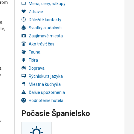
torom
Mena, ceny, nákupy
Zdravie
Dôležité kontakty
na
Sviatky a udalosti
té,
Zaujímavé miesta
Ako tráviť čas
Fauna
Flóra
e.
Doprava
m
Rýchlokurz jazyka
Miestna kuchyňa
Ďalšie upozornenia
Hodnotenie hotela
Počasie Španielsko
v