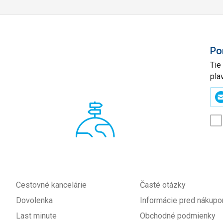
Po
Tie
pla
Zad
svo
e-
mai
(p
*
Cestovné kancelárie
Časté otázky
Dovolenka
Informácie pred nákup
Last minute
Obchodné podmienky