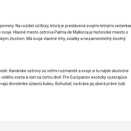
evniny. Na rozdiel od Ibizy, ktorá je preslávená svojimi letnými večierk
e svoje. Hlavné mesto ostrova Palma de Mallorca je historické miesto s
ým životom. Má svoje vlastné trhy, sviatky a nezameniteľný životný
islé. Kanárske ostrovy sú veľmi rozmanité a svoje si tu nájde skutočne
 celého sveta a niet sa čomu diviť. Pre Európanov exoticky vyzerajúce
vajú dovolenke úžasnú kulisu. Bohužiaľ, na kráse jej uberá práve čulý