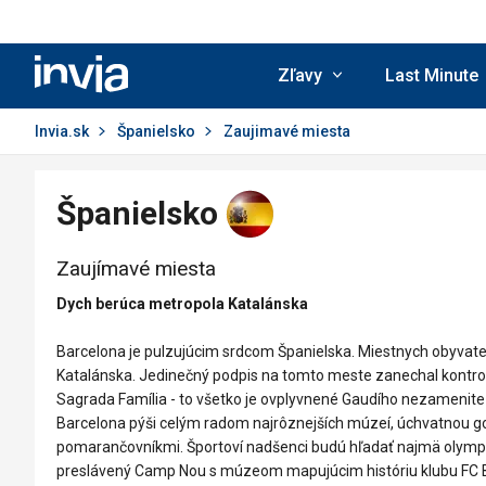
Invia.sk
Zľavy
Last Minute
Invia.sk
Španielsko
Zaujimavé miesta
Španielsko
Zaujímavé miesta
Dych berúca metropola Katalánska
Barcelona je pulzujúcim srdcom Španielska. Miestnych obyvateľ
Katalánska. Jedinečný podpis na tomto meste zanechal kontrove
Sagrada Família - to všetko je ovplyvnené Gaudího nezamenite
Barcelona pýši celým radom najrôznejších múzeí, úchvatnou go
pomarančovníkmi. Športoví nadšenci budú hľadať najmä olympi
preslávený Camp Nou s múzeom mapujúcim históriu klubu FC Ba