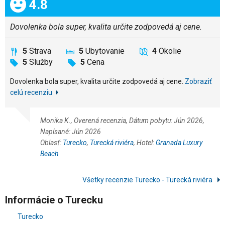
Celkom:
4.8
Dovolenka bola super, kvalita určite zodpovedá aj cene.
5
Strava
5
Ubytovanie
4
Okolie
5
Služby
5
Cena
Dovolenka bola super, kvalita určite zodpovedá aj cene.
Zobraziť
celú recenziu
Monika K., Overená recenzia, Dátum pobytu: Jún 2026,
Napísané: Jún 2026
Oblasť:
Turecko
,
Turecká riviéra
, Hotel:
Granada Luxury
Beach
Všetky recenzie Turecko - Turecká riviéra
Informácie o Turecku
Turecko