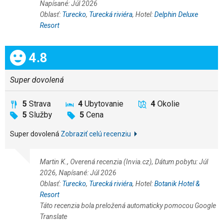
Napísané: Júl 2026
Oblasť:
Turecko
,
Turecká riviéra
, Hotel:
Delphin Deluxe
Resort
Celkom:
4.8
Super dovolená
5
Strava
4
Ubytovanie
4
Okolie
5
Služby
5
Cena
Super dovolená
Zobraziť celú recenziu
Martin K., Overená recenzia (Invia.cz), Dátum pobytu: Júl
2026, Napísané: Júl 2026
Oblasť:
Turecko
,
Turecká riviéra
, Hotel:
Botanik Hotel &
Resort
Táto recenzia bola preložená automaticky pomocou Google
Translate