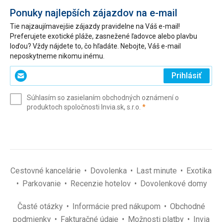
Ponuky najlepších zájazdov na e-mail
Tie najzaujímavejšie zájazdy pravidelne na Váš e-mail!
Preferujete exotické pláže, zasnežené ľadovce alebo plavbu
loďou? Vždy nájdete to, čo hľadáte. Nebojte, Váš e-mail
neposkytneme nikomu inému.
Zadajte
Prihlásiť
svoj
e-
Súhlasím so zasielaním obchodných oznámení o
mail
(povinné)
produktoch spoločnosti Invia.sk, s.r.o.
*
(povinné)
*
Cestovné kancelárie
Dovolenka
Last minute
Exotika
Parkovanie
Recenzie hotelov
Dovolenkové domy
Časté otázky
Informácie pred nákupom
Obchodné
podmienky
Fakturačné údaje
Možnosti platby
Invia