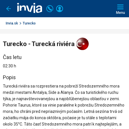
Invia.sk
Volajte
Prihlásiť
Ísť
späť
+421
Menu
sa
2
3221
Invia.sk
Turecko
0491
Turecko - Turecká riviéra
Čas letu
02:30 h
Popis
Turecká riviéra sa rozprestiera na pobreží Stredozemného mora
medzi mestami Antalya, Side a Alanya. Čo sa turistického ruchu
týka, je najnavštevovanejšou a najobľúbenejšou oblasťou v zemi.
Pohorie Taurus, ktoré sa vinie paralelne k pobrežiu Stredozemného
mora, ho chráni pred nepriaznivým počasím. Letná sezóna trvá od
začiatku mája do konca októbra, počasie je tu stále s teplotami
okolo 35°C. Táto časť Stredozemného mora patrí k najteplejším, a