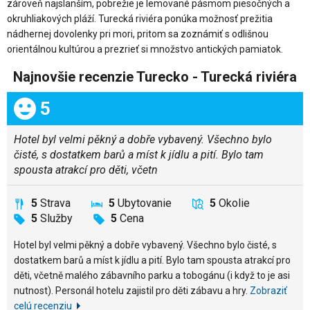
zároveň najslanším, pobrežie je lemované pásmom piesočných a
okruhliakových pláží. Turecká riviéra ponúka možnosť prežitia
nádhernej dovolenky pri mori, pritom sa zoznámiť s odlišnou
orientálnou kultúrou a prezrieť si množstvo antických pamiatok.
Najnovšie recenzie Turecko - Turecká riviéra
Celkom:
5
Hotel byl velmi pěkný a dobře vybavený. Všechno bylo
čisté, s dostatkem barů a míst k jídlu a pití. Bylo tam
spousta atrakcí pro děti, včetn
5
Strava
5
Ubytovanie
5
Okolie
5
Služby
5
Cena
Hotel byl velmi pěkný a dobře vybavený. Všechno bylo čisté, s
dostatkem barů a míst k jídlu a pití. Bylo tam spousta atrakcí pro
děti, včetně malého zábavního parku a tobogánu (i když to je asi
nutnost). Personál hotelu zajistil pro děti zábavu a hry.
Zobraziť
celú recenziu