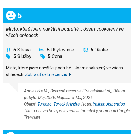
Celkom:
5
Místo, které jsem navštívil podruhé... Jsem spokojený ve
všech ohledech.
5
Strava
5
Ubytovanie
5
Okolie
5
Služby
5
Cena
Místo, které jsem navštívil podruhé... Jsem spokojený ve všech
ohledech.
Zobraziť celú recenziu
Agnieszka M., Overená recenzia (Travelplanet.pl), Dátum
pobytu: Máj 2026, Napísané: Máj 2026
Oblasť:
Turecko
,
Turecká riviéra
, Hotel:
Yalihan Aspendos
Táto recenzia bola preložená automaticky pomocou Google
Translate