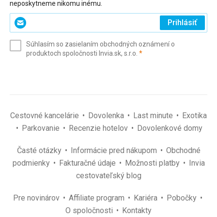
neposkytneme nikomu inému.
Zadajte
Prihlásiť
svoj
e-
Súhlasím so zasielaním obchodných oznámení o
mail
(povinné)
produktoch spoločnosti Invia.sk, s.r.o.
*
(povinné)
*
Cestovné kancelárie
Dovolenka
Last minute
Exotika
Parkovanie
Recenzie hotelov
Dovolenkové domy
Časté otázky
Informácie pred nákupom
Obchodné
podmienky
Fakturačné údaje
Možnosti platby
Invia
cestovateľský blog
Pre novinárov
Affiliate program
Kariéra
Pobočky
O spoločnosti
Kontakty