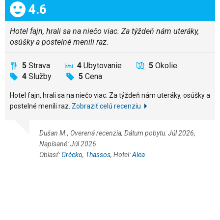
Celkom:
4.6
Hotel fajn, hrali sa na niečo viac. Za týždeň nám uteráky,
osúšky a postelné menili raz.
5
Strava
4
Ubytovanie
5
Okolie
4
Služby
5
Cena
Hotel fajn, hrali sa na niečo viac. Za týždeň nám uteráky, osúšky a
postelné menili raz.
Zobraziť celú recenziu
Dušan M., Overená recenzia, Dátum pobytu: Júl 2026,
Napísané: Júl 2026
Oblasť:
Grécko
,
Thassos
, Hotel:
Alea