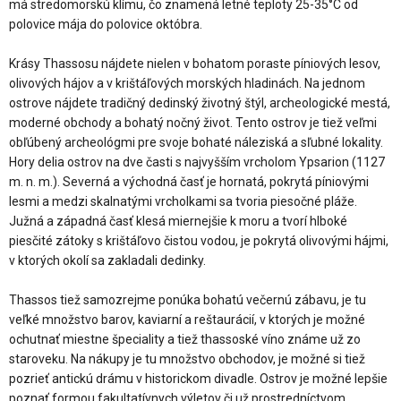
má stredomorskú klímu, čo znamená letné teploty 25-35°C od
polovice mája do polovice októbra.
Krásy Thassosu nájdete nielen v bohatom poraste píniových lesov,
olivových hájov a v krištáľových morských hladinách. Na jednom
ostrove nájdete tradičný dedinský životný štýl, archeologické mestá,
moderné obchody a bohatý nočný život. Tento ostrov je tiež veľmi
obľúbený archeológmi pre svoje bohaté náleziská a sľubné lokality.
Hory delia ostrov na dve časti s najvyšším vrcholom Ypsarion (1127
m. n. m.). Severná a východná časť je hornatá, pokrytá píniovými
lesmi a medzi skalnatými vrcholkami sa tvoria piesočné pláže.
Južná a západná časť klesá miernejšie k moru a tvorí hlboké
piesčité zátoky s krištáľovo čistou vodou, je pokrytá olivovými hájmi,
v ktorých okolí sa zakladali dedinky.
Thassos tiež samozrejme ponúka bohatú večernú zábavu, je tu
veľké množstvo barov, kaviarní a reštaurácií, v ktorých je možné
ochutnať miestne špeciality a tiež thassoské víno známe už zo
staroveku. Na nákupy je tu množstvo obchodov, je možné si tiež
pozrieť antickú drámu v historickom divadle. Ostrov je možné lepšie
poznať formou fakultatívnych výletov či už prostredníctvom