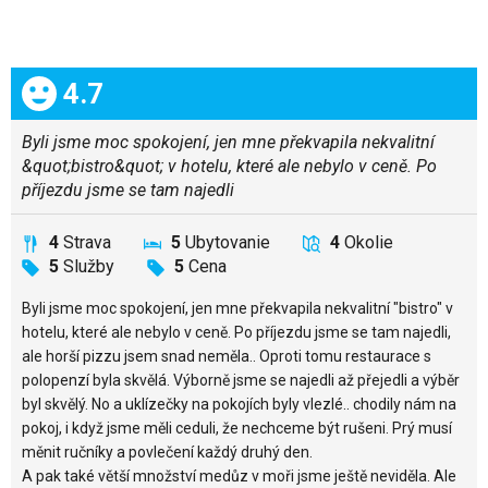
Celkom:
4.7
Byli jsme moc spokojení, jen mne překvapila nekvalitní
&quot;bistro&quot; v hotelu, které ale nebylo v ceně. Po
příjezdu jsme se tam najedli
4
Strava
5
Ubytovanie
4
Okolie
5
Služby
5
Cena
Byli jsme moc spokojení, jen mne překvapila nekvalitní "bistro" v
hotelu, které ale nebylo v ceně. Po příjezdu jsme se tam najedli,
ale horší pizzu jsem snad neměla.. Oproti tomu restaurace s
polopenzí byla skvělá. Výborně jsme se najedli až přejedli a výběr
byl skvělý. No a uklízečky na pokojích byly vlezlé.. chodily nám na
pokoj, i když jsme měli ceduli, že nechceme být rušeni. Prý musí
měnit ručníky a povlečení každý druhý den.
A pak také větší množství medůz v moři jsme ještě neviděla. Ale