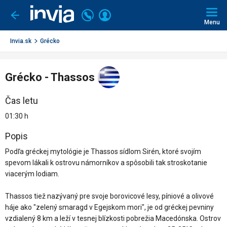
Invia.sk
Volajte
Prihlásiť
Ísť
späť
+421
Menu
sa
2
3221
Invia.sk
Grécko
0491
Grécko - Thassos
Čas letu
01:30 h
Popis
Podľa gréckej mytológie je Thassos sídlom Sirén, ktoré svojím
spevom lákali k ostrovu námorníkov a spôsobili tak stroskotanie
viacerým lodiam.
Thassos tiež nazývaný pre svoje borovicové lesy, píniové a olivové
háje ako "zelený smaragd v Egejskom mori", je od gréckej pevniny
vzdialený 8 km a leží v tesnej blízkosti pobrežia Macedónska. Ostrov