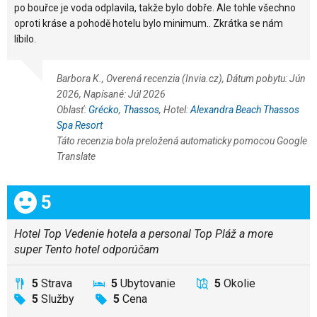
po bouřce je voda odplavila, takže bylo dobře. Ale tohle všechno
oproti kráse a pohodě hotelu bylo minimum.. Zkrátka se nám
líbilo.
Barbora K., Overená recenzia (Invia.cz), Dátum pobytu: Jún
2026, Napísané: Júl 2026
Oblasť:
Grécko
,
Thassos
, Hotel:
Alexandra Beach Thassos
Spa Resort
Táto recenzia bola preložená automaticky pomocou Google
Translate
Celkom:
5
Hotel Top Vedenie hotela a personal Top Pláž a more
super Tento hotel odporúčam
5
Strava
5
Ubytovanie
5
Okolie
5
Služby
5
Cena