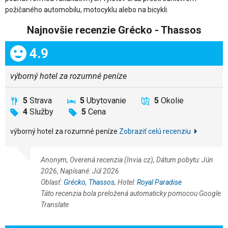
požičaného automobilu, motocyklu alebo na bicykli.
Najnovšie recenzie Grécko - Thassos
Celkom:
4.9
výborný hotel za rozumné peníze
5
Strava
5
Ubytovanie
5
Okolie
4
Služby
5
Cena
výborný hotel za rozumné peníze
Zobraziť celú recenziu
Anonym, Overená recenzia (Invia.cz), Dátum pobytu: Jún
2026, Napísané: Júl 2026
Oblasť:
Grécko
,
Thassos
, Hotel:
Royal Paradise
Táto recenzia bola preložená automaticky pomocou Google
Translate