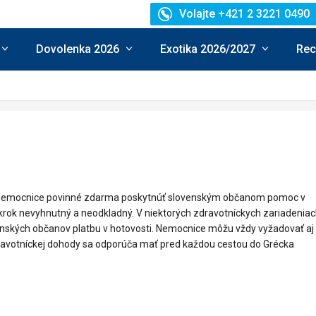
Volajte +421 2 3221 0490
Dovolenka 2026
Exotika 2026/2027
Rec
tne nemocnice povinné zdarma poskytnúť slovenským občanom pomoc v
ákrok nevyhnutný a neodkladný. V niektorých zdravotníckych zariadenia
enských občanov platbu v hotovosti. Nemocnice môžu vždy vyžadovať aj
dravotníckej dohody sa odporúča mať pred každou cestou do Grécka