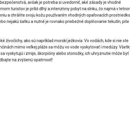
ebezpečenstvá, avšak je potreba si uvedomiť, aké zásady je vhodné
mom turistov je príliš dlhý a intenzívny pobyt na slnku, čo najmä v letn
niu a chráňte svoju kožu používaním vhodných opaľovacích prostriedko
o nejakú šatku a nutné je rovnako priebežné doplňovanie tekutín, pite
 živočíchy, ako sú napríklad morskí ježkovia. Vo vodách, kde si nie ste
 končinách mimo veľkej pláže sa môžu vo vode vyskytovať i medúzy. Všet
a vyskytujú i zmije, škorpióny alebo stonožky, ich uhryznutie môže byť
 dbajte na zvýšenú opatrnosť!