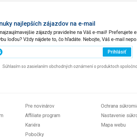
nuky najlepších zájazdov na e-mail
 najzaujímavejšie zájazdy pravidelne na Váš e-mail! Preferujete
vbu loďou? Vždy nájdete to, čo hľadáte. Nebojte, Váš e-mail ne
ajte
Prihlásiť
j
Súhlasím so zasielaním obchodných oznámení o produktoch spoločnosti 
l
ovinné)
Pre novinárov
Ochrana súkromi
om
Affiliate program
Nastavenie súkr
Kariéra
Mapa webu
Pobočky