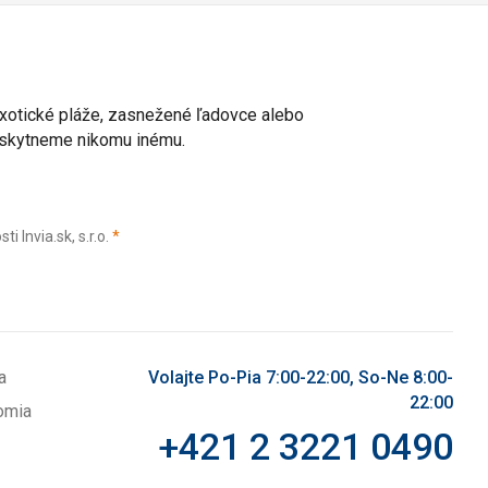
 exotické pláže, zasnežené ľadovce alebo
poskytneme nikomu inému.
(povinné)
Invia.sk, s.r.o.
*
a
Volajte Po-Pia 7:00-22:00, So-Ne 8:00-
22:00
omia
+421 2 3221 0490