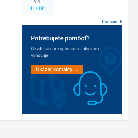
9.4.
11 / 19°
Počasie
Potrebujete pomôcť?
Ozvite sa nám spôsobom, aký vám
vyhovuje
Ukázať kontakty