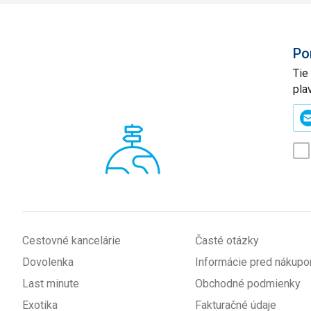
Po
Tie
pla
Zad
svo
e-
mai
(p
*
Cestovné kancelárie
Časté otázky
Dovolenka
Informácie pred nákup
Last minute
Obchodné podmienky
Exotika
Fakturačné údaje