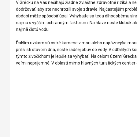
V Grécku na Vás nečíhajú žiadne zvláštne zdravotné riziká a n
dodržovať, aby ste neohrozili svoje zdravie. Najčastejším problé
období môže spôsobiť úpal. Vyhýbajte sa teda dlhodobému slne
najmä s vyšším ochranným faktorom. Na hlave noste klobúk aleb
najmä čistú vodu.
Ďalším rizikom sú ostré kamene v mori alebo najrôznejšie morské
príliš istí stavom dna, noste radšej obuv do vody. V odľahlých
týmto živočíchom je lepšie sa vyhýbať. Na celom území Grécka s
veľmi nepríjemné. V oblasti mimo hlavných turistických centier