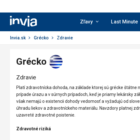
Invia.sk
Zľavy
Last Minute
Invia.sk
Grécko
Zdravie
Grécko
Zdravie
Platí zdravotnícka dohoda, na základe ktorej sú grécke štá
prípade úrazu a v súrnych prípadoch, keď je priamy lekársky z
však nemajú o existencii dohody vedomosť a vyžadujú od slov
úhradu liekov a zdravotníckeho materiálu. Navzdory platnej z
uzavreté zdravotné poistenie.
Zdravotné riziká