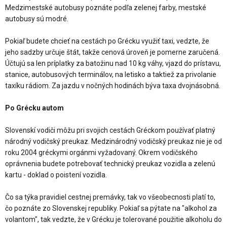
Medzimestské autobusy poznáte podľa zelenej farby, mestské
autobusy sú modré.
Pokiaľ budete chcieť na cestách po Grécku využiť taxi, vedzte, že
jeho sadzby určuje štát, takže cenová úroveň je pomerne zaručená.
Účtujú sa len príplatky za batožinu nad 10 kg váhy, vjazd do prístavu,
stanice, autobusových terminálov, na letisko a taktiež za privolanie
taxíku rádiom. Za jazdu v nočných hodinách býva taxa dvojnásobná.
Po Grécku autom
Slovenskí vodiči môžu pri svojich cestách Gréckom používať platný
národný vodičský preukaz. Medzinárodný vodičský preukaz nie je od
roku 2004 gréckymi orgánmi vyžadovaný. Okrem vodičského
oprávnenia budete potrebovať technický preukaz vozidla a zelenú
kartu - doklad o poistení vozidla.
Čo sa týka pravidiel cestnej premávky, tak vo všeobecnosti platí to,
čo poznáte zo Slovenskej republiky. Pokiaľ sa pýtate na "alkohol za
volantom", tak vedzte, že v Grécku je tolerované použitie alkoholu do