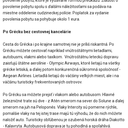
povolenie pobytu, ktoré je vydávané formou preukazu. Žiadosť o
povolenie pobytu spolu s ďalšími náležitosťami sa podáva na
miestne oddelenie cudzineckej polície. Poplatok za vydanie
povolenia pobytu sa pohybuje okolo 1 eura.
Po Grécku bez cestovnej kancelárie
Cesta do Grécka i po krajine samotnej nie je príliš riskantná. Po
Grécku môžete cestovať napríklad vnútroštátnymi lietadlami,
autobusmi, vlakmi alebo taxíkom. Vnútroštátnu leteckú dopravu
zaisťujú štátne aerolínie - Olympic Airways, ktoré lietajú na všetky
grécke letiská, a ďalej potom konkurenčná súkromná spoločnosť -
Aegean Airlines. Lietadlá lietajú do väčšiny veľkých miest, ale i na
väčšinu turisticky frekventovaných ostrovov.
Po Grécku sa môžete prejsť i vlakom alebo autobusom. Hlavné
železničné trate sú dve - z Atén smerom na sever do Solune a ďalej
smerom na juh na Peloponés. Vlaky Intercity sú pomerne rýchle,
pomalšie vlaky na tej istej trase majú tú výhodu, že do nich môžete
naložiť auto. Turisticky obľúbenou je ozubená horská dráha Diakotto
- Kalavryta. Autobusová doprava je tu pohodlná a spoľahlivá.