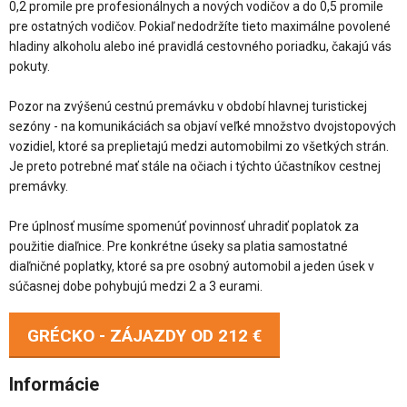
0,2 promile pre profesionálnych a nových vodičov a do 0,5 promile
pre ostatných vodičov. Pokiaľ nedodržíte tieto maximálne povolené
hladiny alkoholu alebo iné pravidlá cestovného poriadku, čakajú vás
pokuty.
Pozor na zvýšenú cestnú premávku v období hlavnej turistickej
sezóny - na komunikáciách sa objaví veľké množstvo dvojstopových
vozidiel, ktoré sa preplietajú medzi automobilmi zo všetkých strán.
Je preto potrebné mať stále na očiach i týchto účastníkov cestnej
premávky.
Pre úplnosť musíme spomenúť povinnosť uhradiť poplatok za
použitie diaľnice. Pre konkrétne úseky sa platia samostatné
diaľničné poplatky, ktoré sa pre osobný automobil a jeden úsek v
súčasnej dobe pohybujú medzi 2 a 3 eurami.
GRÉCKO - ZÁJAZDY OD
212 €
Informácie