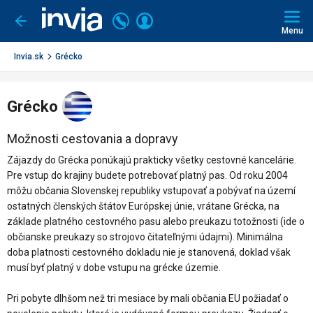
Invia.sk
Volajte
Prihlásiť
Ísť
späť
+421
Menu
sa
2
3221
Invia.sk
Grécko
0491
Grécko
Možnosti cestovania a dopravy
Zájazdy do Grécka ponúkajú prakticky všetky cestovné kancelárie.
Pre vstup do krajiny budete potrebovať platný pas. Od roku 2004
môžu občania Slovenskej republiky vstupovať a pobývať na území
ostatných členských štátov Európskej únie, vrátane Grécka, na
základe platného cestovného pasu alebo preukazu totožnosti (ide o
občianske preukazy so strojovo čitateľnými údajmi). Minimálna
doba platnosti cestovného dokladu nie je stanovená, doklad však
musí byť platný v dobe vstupu na grécke územie.
Pri pobyte dlhšom než tri mesiace by mali občania EU požiadať o