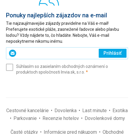
Ponuky najlepších zájazdov na e-mail
Tie najzaujímavejšie zájazdy pravidelne na Váš e-mail!
Preferujete exotické pláže, zasnežené ľadovce alebo plavbu
loďou? Vždy nájdete to, čo hľadáte. Nebojte, Váš e-mail
neposkytneme nikomu inému.
Zadajte
Prihlásiť
svoj
e-
Súhlasím so zasielaním obchodných oznámení o
mail
(povinné)
produktoch spoločnosti Invia.sk, s.r.o.
*
(povinné)
*
Cestovné kancelárie
Dovolenka
Last minute
Exotika
Parkovanie
Recenzie hotelov
Dovolenkové domy
Časté otázky
Informácie pred nákupom
Obchodné