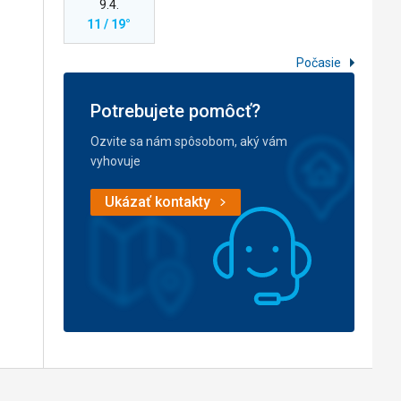
9.4.
11 / 19°
Počasie
Potrebujete pomôcť?
Ozvite sa nám spôsobom, aký vám
vyhovuje
Ukázať kontakty