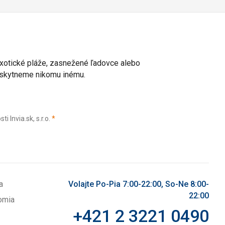
 exotické pláže, zasnežené ľadovce alebo
poskytneme nikomu inému.
(povinné)
Invia.sk, s.r.o.
*
a
Volajte Po-Pia 7:00-22:00, So-Ne 8:00-
22:00
omia
+421 2 3221 0490