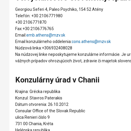
Georgiou Seferi 4, Paleo Psychiko, 154 52 Atény
Telefón: +30 2106771980
+30 2106771870
Fax:+30 2106776765
Email:
emb.athens@mzv.sk
Email konzulárneho oddelenia:
cons.athens@mzv.sk
Núdzová linka:+306932408028
Na núdzovej linke neposkytujeme konzulárne informácie. Je urče
vážnych prípadov ohrozujúcich život, zdravie či majetok slovensk
Konzulárny úrad v Chanii
Krajina: Grécka republika
Konzul: Stavros Paterakis
Dátum otvorenia: 26.10.2012
Consular Office of the Slovak Republic
ulica Renieri číslo 9
731 00 Chania, Kréta
Helénska republika