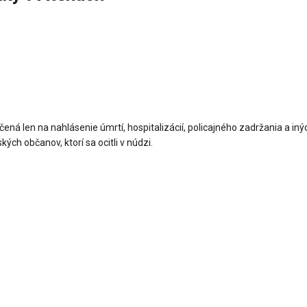
ná len na nahlásenie úmrtí, hospitalizácií, policajného zadržania a iný
ých občanov, ktorí sa ocitli v núdzi.