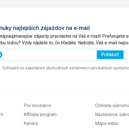
nuky najlepších zájazdov na e-mail
 najzaujímavejšie zájazdy pravidelne na Váš e-mail! Preferujete
vbu loďou? Vždy nájdete to, čo hľadáte. Nebojte, Váš e-mail ne
ajte
Prihlásiť
j
Súhlasím so zasielaním obchodných oznámení o produktoch spoločnosti 
l
ovinné)
Pre novinárov
Ochrana súkromi
om
Affiliate program
Nastavenie súkr
Kariéra
Mapa webu