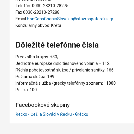
Telefón: 0030-28210-28275
Fax 0030-28210-27288
Email:
HonConsChaniaSlovakia@stavrospaterakis.gr
Konzulárny obvod: Kréta
Dôležité telefónne čísla
Predvoľba krajiny: +30;
Jednotné európske číslo tiesňového volania – 112
Rýchla pohotovostná služba / privolanie sanitky: 166
Požiarna služba: 199
Informačná služba /grécky telefónny zoznam: 11880
Polícia: 100
Facebookové skupiny
Řecko - Češi a Slováci v Řecku - Grécku