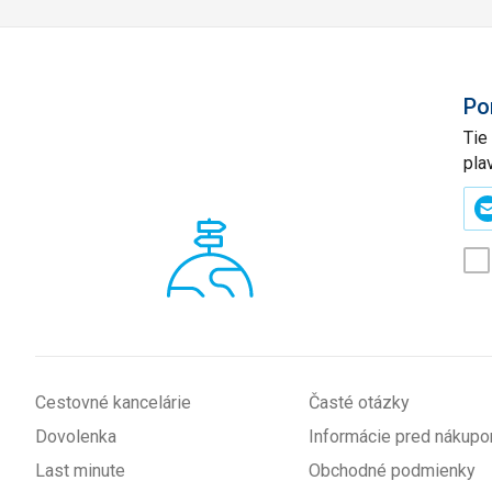
Po
Tie
pla
Zad
svo
e-
mai
(p
*
Cestovné kancelárie
Časté otázky
Dovolenka
Informácie pred nákup
Last minute
Obchodné podmienky