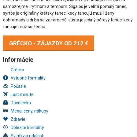
samozrejme i rytmom a tempom. Sigalós je veľmi pomalý tanec,
syrtós je originálny krétsky tanec, kedy tancujú muži i ženy
dohromady a držia sa za ramená, sústa je jediný párový tanec, kedy
tancuje muž so ženou.
GRÉCKO - ZÁJAZDY OD
212 €
Informácie
Grécko
Vstupné formality
Počasie
Last minute
Dovolenka
Mena, ceny, nákupy
Zdravie
Dôležité kontakty
Sviatky a udalosti