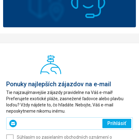
Ponuky najlepších zájazdov na e-mail
Tie najzaujímavejšie zájazdy pravidelne na Váš e-mail!
Preferujete exotické pláže, zasnežené ľadovce alebo plavbu
loďou? Vždy nájdete to, čo hľadáte. Nebojte, Váš e-mail
neposkytneme nikomu inému.
Zadajte
Prihlásiť
svoj
e-
Súhlasím so zasielaním obchodných oznámení o
mail