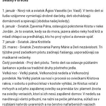
Sviatky v Grécku
1. január - Nový rok a sviatok Ágios Vassélis (sv. Vasil). V tento deň si
ľudia vzájomne vymieňajú drobné darčeky, deti obchádzajú
domácnosti a spievajú (obdoba našej koledy).
6. január - Sviatok Zjavenia Pána, oslavujúci pokrstenie Krista v rieke
Jordán. Je to sviatok, kedy sa do mora, jazera alebo rieky hodí kríž a
mladí chlapci sa predháňajú, kto ho prvý vyloví a donesie späť.
7. január - Sviatok Jána Krstiteľa
25. marec - Sviatok Zvestovania Panny Márie a Deň nezávislosti. Tri
týždne pred začiatkom pôstu začínajú fašiangy, usporadúvajú sa
maškarné večierky.
Čistý pondelok - Prvý deň pôstu. Tento deň sa oslavuje púšťaním
šarkanov a jedia sa tradičné druhy pôstneho jedla.
Veľká noc - Veľký piatok, Veľkonočná nedeľa a Veľkonočný
pondelok. Na Veľký piatok sa nosí v procesii so sviečkami Kristova
rakva, v sobotu o polnoci kňaz v kostole vyhlási, že Kristus vstal z
mŕtvych a od jeho zapálenej sviečky sa prenáša tzv. plameň života
na sviečky veriacich, ktorí si ich nesú zapálené domov. V nedeľu sa
navštevujú všetci príbuzní, na ražni sa pečie jahňacina, súťaží sa v
rozbíjaní natvrdo uvarených a na čerstvo nafarbených vajciach