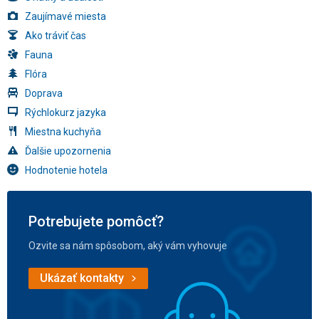
Zaujímavé miesta
Ako tráviť čas
Fauna
Flóra
Doprava
Rýchlokurz jazyka
Miestna kuchyňa
Ďalšie upozornenia
Hodnotenie hotela
Potrebujete pomôcť?
Ozvite sa nám spôsobom, aký vám vyhovuje
Ukázať kontakty