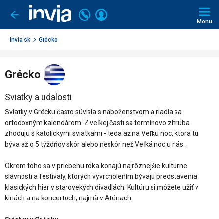
Invia.sk
Volajte
Prihlásiť
Ísť
späť
+421
Menu
sa
2
3221
Invia.sk
Grécko
0491
Grécko
Sviatky a udalosti
Sviatky v Grécku často súvisia s náboženstvom a riadia sa
ortodoxným kalendárom. Z veľkej časti sa termínovo zhruba
zhodujú s katolíckymi sviatkami - teda až na Veľkú noc, ktorá tu
býva až o 5 týždňov skôr alebo neskôr než Veľká noc u nás.
Okrem toho sa v priebehu roka konajú najrôznejšie kultúrne
slávnosti a festivaly, ktorých vyvrcholením bývajú predstavenia
klasických hier v starovekých divadlách. Kultúru si môžete užiť v
kinách a na koncertoch, najmä v Aténach.