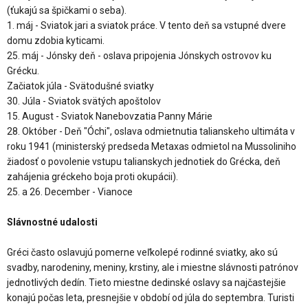
(ťukajú sa špičkami o seba).
1. máj - Sviatok jari a sviatok práce. V tento deň sa vstupné dvere
domu zdobia kyticami.
25. máj - Jónsky deň - oslava pripojenia Jónskych ostrovov ku
Grécku.
Začiatok júla - Svätodušné sviatky
30. Júla - Sviatok svätých apoštolov
15. August - Sviatok Nanebovzatia Panny Márie
28. Október - Deň "Óchi", oslava odmietnutia talianskeho ultimáta v
roku 1941 (ministerský predseda Metaxas odmietol na Mussoliniho
žiadosť o povolenie vstupu talianskych jednotiek do Grécka, deň
zahájenia gréckeho boja proti okupácii).
25. a 26. December - Vianoce
Slávnostné udalosti
Gréci často oslavujú pomerne veľkolepé rodinné sviatky, ako sú
svadby, narodeniny, meniny, krstiny, ale i miestne slávnosti patrónov
jednotlivých dedín. Tieto miestne dedinské oslavy sa najčastejšie
konajú počas leta, presnejšie v období od júla do septembra. Turisti