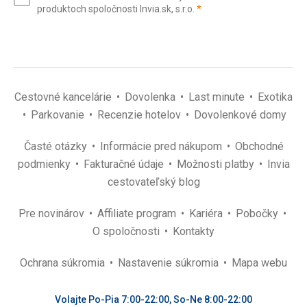
(povinné)
produktoch spoločnosti Invia.sk, s.r.o.
*
(povinné)
*
Cestovné kancelárie
Dovolenka
Last minute
Exotika
Parkovanie
Recenzie hotelov
Dovolenkové domy
Časté otázky
Informácie pred nákupom
Obchodné
podmienky
Fakturačné údaje
Možnosti platby
Invia
cestovateľský blog
Pre novinárov
Affiliate program
Kariéra
Pobočky
O spoločnosti
Kontakty
Ochrana súkromia
Nastavenie súkromia
Mapa webu
Volajte Po-Pia 7:00-22:00, So-Ne 8:00-22:00