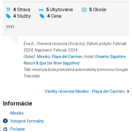
4
Strava
5
Ubytovanie
5
Okolie
4
Služby
4
Cena
????
Éva A., Overená recenzia (Invia.hu), Dátum pobytu: Február
2024, Napísané: Február 2024
Oblasť:
Mexiko
,
Playa del Carmen
, Hotel:
Dreams Sapphire
Resort & Spa (ex Now Sapphire)
Táto recenzia bola preložená automaticky pomocou Google
Translate
Všetky recenzie Mexiko - Playa del Carmen
Informácie
Mexiko
Vstupné formality
Počasie