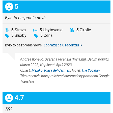
Celkom:
5
Bylo to bezproblémové.
5
Strava
5
Ubytovanie
5
Okolie
5
Služby
5
Cena
Bylo to bezproblémové.
Zobraziť celú recenziu
Andrea Ilona P., Overená recenzia (Invia.hu), Dátum pobytu:
Marec 2023, Napísané: Apríl 2023
Oblasť:
Mexiko
,
Playa del Carmen
, Hotel:
The Yucatan
Táto recenzia bola preložená automaticky pomocou Google
Translate
Celkom:
4.7
????