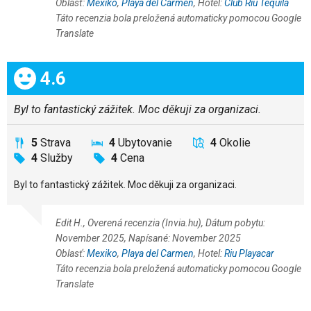
Oblasť:
Mexiko
,
Playa del Carmen
, Hotel:
Club Riu Tequila
Táto recenzia bola preložená automaticky pomocou Google
Translate
Celkom:
4.6
Byl to fantastický zážitek. Moc děkuji za organizaci.
5
Strava
4
Ubytovanie
4
Okolie
4
Služby
4
Cena
Byl to fantastický zážitek. Moc děkuji za organizaci.
Edit H., Overená recenzia (Invia.hu), Dátum pobytu:
November 2025, Napísané: November 2025
Oblasť:
Mexiko
,
Playa del Carmen
, Hotel:
Riu Playacar
Táto recenzia bola preložená automaticky pomocou Google
Translate