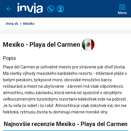
Invia.sk
Volajte
Prihlásiť
Ísť
späť
+421
Menu
sa
2
3221
Invia.sk
Mexiko
0491
Mexiko - Playa del Carmen
Popis
Playa del Carmen je úchvatné miesto pre strávenie pár chvíľ života.
Má všetky výhody mexického karibského rezortu - trblietavé pláže s
bielym pieskom, tyrkysové more, obrovské množstvo barov,
reštaurácií a miest na ubytovanie - zároveň má však odpočinkovú
atmosféru, nízku zástavbu, ktorá nemá nič spoločné s obvyklými
veľkorozmernými turistickými rezortami kdekoľvek inde na pobreží.
Je tu veľa čo vidieť i čo robiť. Atmosféra je však čokoľvek iné, len nie
hektická, rytmusu života tu dominujú mierne morské vlny.
Najnovšie recenzie Mexiko - Playa del Carmen