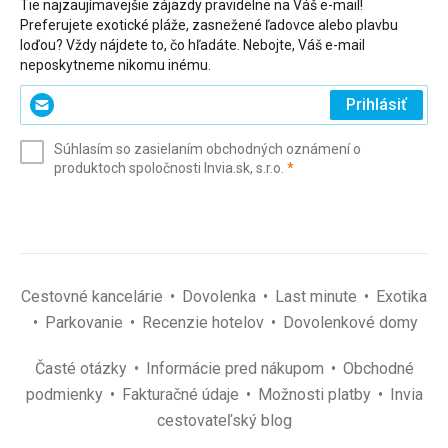
Tie najzaujímavejšie zájazdy pravidelne na Váš e-mail!
Preferujete exotické pláže, zasnežené ľadovce alebo plavbu
loďou? Vždy nájdete to, čo hľadáte. Nebojte, Váš e-mail
neposkytneme nikomu inému.
Zadajte
Prihlásiť
svoj
e-
Súhlasím so zasielaním obchodných oznámení o
mail
(povinné)
produktoch spoločnosti Invia.sk, s.r.o.
*
(povinné)
*
Cestovné kancelárie
Dovolenka
Last minute
Exotika
Parkovanie
Recenzie hotelov
Dovolenkové domy
Časté otázky
Informácie pred nákupom
Obchodné
podmienky
Fakturačné údaje
Možnosti platby
Invia
cestovateľský blog