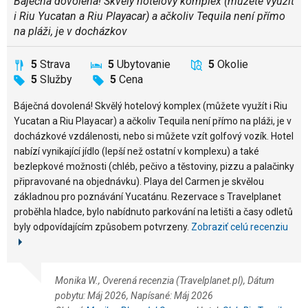
Báječná dovolená! Skvělý hotelový komplex (můžete využít
i Riu Yucatan a Riu Playacar) a ačkoliv Tequila není přímo
na pláži, je v docházkov
5
Strava
5
Ubytovanie
5
Okolie
5
Služby
5
Cena
Báječná dovolená! Skvělý hotelový komplex (můžete využít i Riu
Yucatan a Riu Playacar) a ačkoliv Tequila není přímo na pláži, je v
docházkové vzdálenosti, nebo si můžete vzít golfový vozík. Hotel
nabízí vynikající jídlo (lepší než ostatní v komplexu) a také
bezlepkové možnosti (chléb, pečivo a těstoviny, pizzu a palačinky
připravované na objednávku). Playa del Carmen je skvělou
základnou pro poznávání Yucatánu. Rezervace s Travelplanet
proběhla hladce, bylo nabídnuto parkování na letišti a časy odletů
byly odpovídajícím způsobem potvrzeny.
Zobraziť celú recenziu
Monika W., Overená recenzia (Travelplanet.pl), Dátum
pobytu: Máj 2026, Napísané: Máj 2026