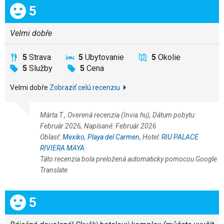
Celkom:
5
Velmi dobře
5
Strava
5
Ubytovanie
5
Okolie
5
Služby
5
Cena
Velmi dobře
Zobraziť celú recenziu
Márta T., Overená recenzia (Invia.hu), Dátum pobytu:
Február 2026, Napísané: Február 2026
Oblasť:
Mexiko
,
Playa del Carmen
, Hotel:
RIU PALACE
RIVIERA MAYA
Táto recenzia bola preložená automaticky pomocou Google
Translate
Celkom:
5